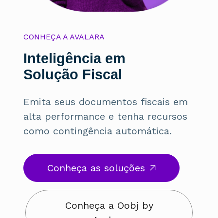
INTEG
CONHEÇA A AVALARA
SIST
Inteligência em
Man
Solução Fiscal
dom
Emita seus documentos fiscais em
alta performance e tenha recursos
como contingência automática.
Conheça as soluções
Conheça a Oobj by