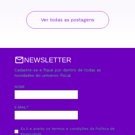
Ver todas as postagens
NEWSLETTER
Cadastre-se e fique por dentro de todas as
novidades do universo fiscal
NOME
E-MAIL
*
Eu li e aceito os termos e condições da
Política de
Privacidade