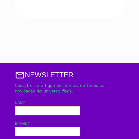
NEWSLETTER
Cadastre-se e fique por dentro de todas as
novidades do universo fiscal
NOME
E-MAIL
*