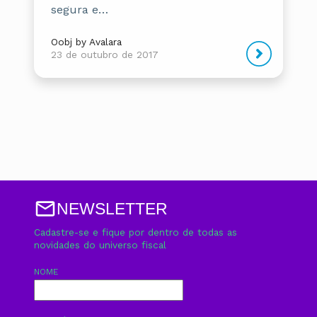
segura e…
Oobj by Avalara
23 de outubro de 2017
NEWSLETTER
Cadastre-se e fique por dentro de todas as
novidades do universo fiscal
NOME