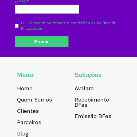
E-MAIL
*
Eu li e aceito os termos e condições da
Política de
Privacidade
Menu
Soluções
Home
Avalara
Quem Somos
Recebimento
DFes
Clientes
Emissão DFes
Parceiros
Blog