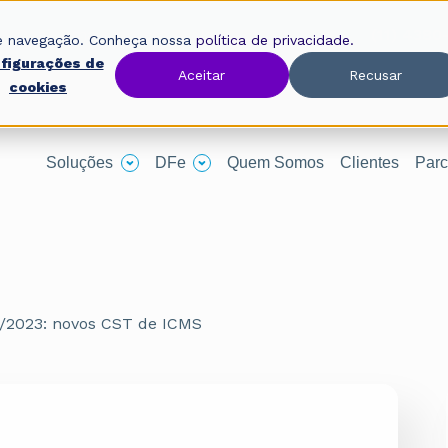
Oobj, uma empresa Avalara.
(11) 4380
 de navegação. Conheça nossa
política de privacidade.
figurações de
Aceitar
Recusar
cookies
Soluções
DFe
Quem Somos
Clientes
Parc
 1/2023: novos CST de ICMS