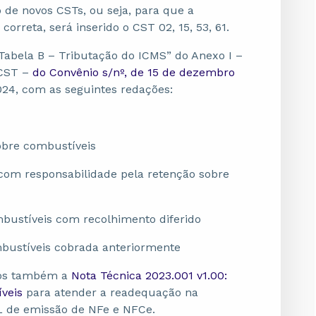
 de novos CSTs, ou seja, para que a
orreta, será inserido o CST 02, 15, 53, 61.
“Tabela B – Tributação do ICMS” do Anexo I –
CST –
do Convênio s/nº, de 15 de dezembro
024, com as seguintes redações:
obre combustíveis
 com responsabilidade pela retenção sobre
bustíveis com recolhimento diferido
bustíveis cobrada anteriormente
mos também a
Nota Técnica 2023.001 v1.00:
veis
para atender a readequação na
ML de emissão de NFe e NFCe.