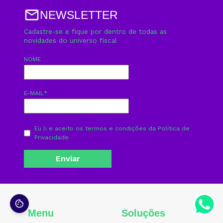
NEWSLETTER
Cadastre-se e fique por dentro de todas as
novidades do universo fiscal
NOME
E-MAIL
*
Eu li e aceito os termos e condições da
Política de
Privacidade
Menu
Soluções