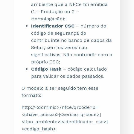
ambiente que a NFCe foi emitida
(1 – Produção ou 2 –
Homologação);
Identificador CSC
– número do
código de segurança do
contribuinte no banco de dados da
Sefaz, sem os zeros não
significativos. Não confundir com o
próprio CSC;
Código Hash
– código calculado
para validar os dados passados.
O modelo a ser seguido tem esse
formato:
http://<dominio>/nfce/qrcode?p=
<chave_acesso>|<versao_qrcode>|
<tipo_ambiente>|<identificador_csc>|
<codigo_hash>