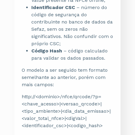
Value presente na NFCe offline;
Identificador CSC
– número do
código de segurança do
contribuinte no banco de dados da
Sefaz, sem os zeros não
significativos. Não confundir com o
próprio CSC;
Código Hash
– código calculado
para validar os dados passados.
O modelo a ser seguido tem formato
semelhante ao anterior, porém com
mais campos:
http://<dominio>/nfce/qrcode/?p=
<chave_acesso>|<versao_qrcode>|
<tipo_ambiente>|<dia_data_emissao>|
<valor_total_nfce>|<digVal>|
<identificador_csc>|<codigo_hash>