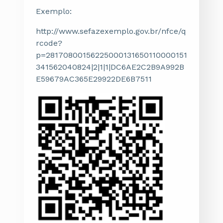
Exemplo:
http://www.sefazexemplo.gov.br/nfce/q
rcode?
p=28170800156225000131650110000151
341562040824|2|1|1|DC6AE2C2B9A992B
E59679AC365E29922DE6B7511