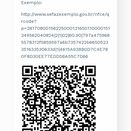
Exemplo:
http://www.sefazexemplo.gov.br/nfce/q
rcode?
p=28170800156225000131650110000151
349562040824|2|1|02|60.90|797a475968
5578312f5859597a6b7357422b6650523
351633530633d|1|4615A93BB0D7C4E78
0F8D30EE77EDD5BA55C7D66