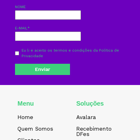
NOME
E-MAIL
*
Eu li e aceito os termos e condições da
Política de
Privacidade
Menu
Soluções
Home
Avalara
Quem Somos
Recebimento
DFes