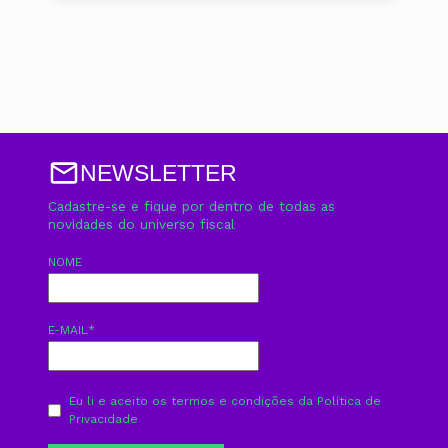
NEWSLETTER
Cadastre-se e fique por dentro de todas as
novidades do universo fiscal
NOME
E-MAIL
*
Eu li e aceito os termos e condições da
Política de
Privacidade