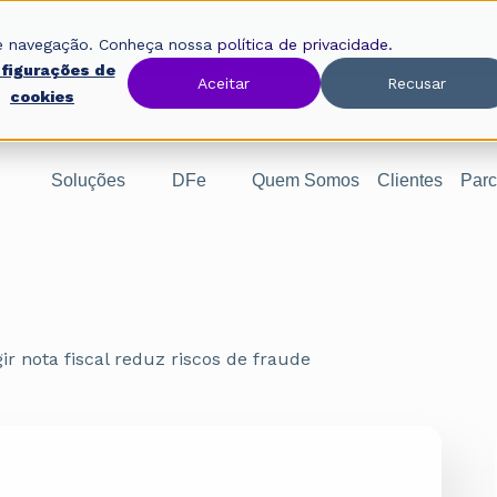
Oobj, uma empresa Avalara.
(11) 4380
 de navegação. Conheça nossa
política de privacidade.
figurações de
Aceitar
Recusar
cookies
Soluções
DFe
Quem Somos
Clientes
Parc
gir nota fiscal reduz riscos de fraude