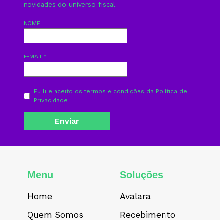
novidades do universo fiscal
NOME
E-MAIL
*
Eu li e aceito os termos e condições da
Política de
Privacidade
Menu
Soluções
Home
Avalara
Quem Somos
Recebimento