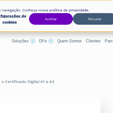
Oobj, uma empresa Avalara.
(11) 4380
 de navegação. Conheça nossa
política de privacidade.
figurações de
Aceitar
Recusar
cookies
Soluções
DFe
Quem Somos
Clientes
Parc
o Certificado Digital A1 e A3