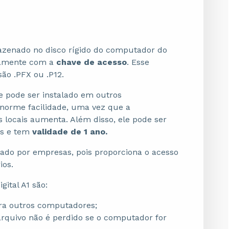
rmazenado no disco rígido do computador do
ntamente com a
chave de acesso
. Esse
são .PFX ou .P12.
 pode ser instalado em outros
enorme facilidade, uma vez que a
 locais aumenta. Além disso, ele pode ser
cas e tem
validade de 1 ano.
zado por empresas, pois proporciona o acesso
rios.
gital A1 são:
ara outros computadores;
 arquivo não é perdido se o computador for