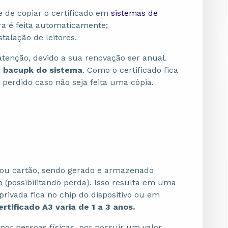
e de copiar o certificado em
sistemas de
a é feita automaticamente;
stalação de leitores.
atenção, devido a sua renovação ser anual.
o
bacupk do sistema
. Como o certificado fica
 perdido caso não seja feita uma cópia.
n ou cartão, sendo gerado e armazenado
o (possibilitando perda). Isso resulta em uma
privada fica no chip do dispositivo ou em
rtificado A3 varia de 1 a 3 anos.
por pessoas físicas, por possuir um valor