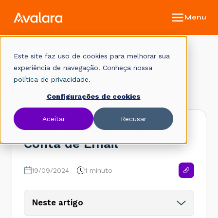
Este site faz uso de cookies para melhorar sua
Manual do Monitor
experiência de navegação. Conheça nossa
política de privacidade.
Início
Administração
Configurações de cookies
Aceitar
Recusar
Ativar monitoramento de
Conta de Email
19/09/2024
1 minuto
Neste artigo