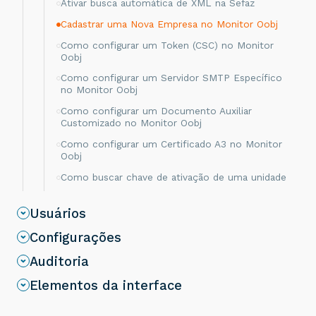
Ativar busca automática de XML na Sefaz
Cadastrar uma Nova Empresa no Monitor Oobj
Como configurar um Token (CSC) no Monitor
Oobj
Como configurar um Servidor SMTP Específico
no Monitor Oobj
Como configurar um Documento Auxiliar
Customizado no Monitor Oobj
Como configurar um Certificado A3 no Monitor
Oobj
Como buscar chave de ativação de uma unidade
no Monitor Oobj?
Como sincronizar as Regras de entrega da
Usuários
Empresa e Conta no Monitor Oobj?
Configurações
Como criar template personalizado para envio
de e-mail no Monitor Oobj
Auditoria
Como configurar logomarca do Documento
Elementos da interface
Auxiliar no Monitor Oobj
Como configurar processamento síncrono e