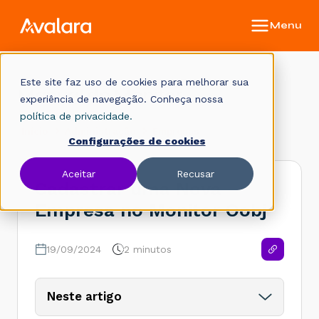
Este site faz uso de cookies para melhorar sua
Manual do Monitor
experiência de navegação. Conheça nossa
política de privacidade.
Início
Administração
Empresas
Configurações de cookies
Aceitar
Recusar
Cadastrar uma Nova
Empresa no Monitor Oobj
19/09/2024
2 minutos
Neste artigo