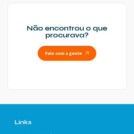
Status Impressão Solicitada
Status Impresso
Status Substituído
Não encontrou o que
Status Falha Impressão
procurava?
Status Numeração Inutilizada
Status Cancelado
Fale com a gente
Status Carta de Correção
Status EPEC
Status Pedido de Prorrogação
Status Cancelamento do Pedido de Prorrogação
Status Ciência da Operação
Status Confirmação da Operação
Status Desconhecimento da Operação
Links
Status Operação não Realizada
Status Válido