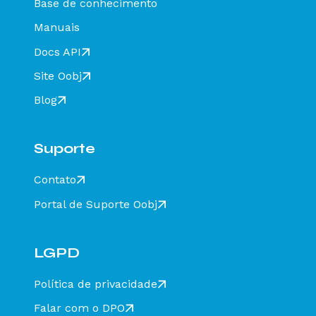
Base de conhecimento
Status Falha Estrutural
Manuais
Status Não Encontrado
Docs API
Status Encerrado
Site Oobj
Status Encerramento
Status Registro Multimodal (tpEvento = 110160)
Blog
Status Inclusão de Condutor (tpEvento = 110114)
Status Arquivo não Verificado
Suporte
Status Conteúdo Divergente
Contato
Status Destinatário Inválido
Status Falha na Assinatura
Portal de Suporte Oobj
Status Hash Divergente
Status Hash em Branco
LGPD
Status Layout Inesperado
Política de privacidade
Status não Verificado
Falar com o DPO
Status Falha ao consultar