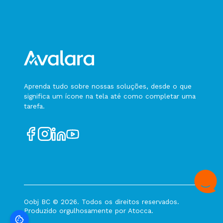
Status em Processamento
Status Consulta Rejeitada
Status Chave de Acesso inválida
Status Autorizado CT-e Complementar
(tpEvento = 240130)
Status Cancelado CT-e Complementar
(tpEvento = 240131)
Aprenda tudo sobre nossas soluções, desde o que
significa um ícone na tela até como completar uma
Status CT-e Anulação (tpEvento = 240150)
tarefa.
Status CT-e Substituição (tpEvento = 240140)
Status MDF-e Autorizado (tpEvento = 310610)
Status MDF-e Cancelado (tpEvento = 310611)
Status Registro de Passagem (tpEvento =
310620)
Status Registro de Passagem Automático
(tpEvento = 510620)
Oobj BC © 2026. Todos os direitos reservados.
Status Evento de Liberação de EPEC para o CT-
Produzido orgulhosamente por
Atocca
.
e (tpEvento = 240160)