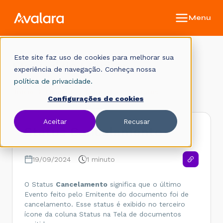
Este site faz uso de cookies para melhorar sua
Manual do Monitor
experiência de navegação. Conheça nossa
política de privacidade.
Início
Elementos da interface
Status
Configurações de cookies
Aceitar
Recusar
Status Cancelamento
19/09/2024
1 minuto
O Status
Cancelamento
significa que o último
Evento feito pelo Emitente do documento foi de
cancelamento. Esse status é exibido no terceiro
ícone da coluna Status na Tela de documentos