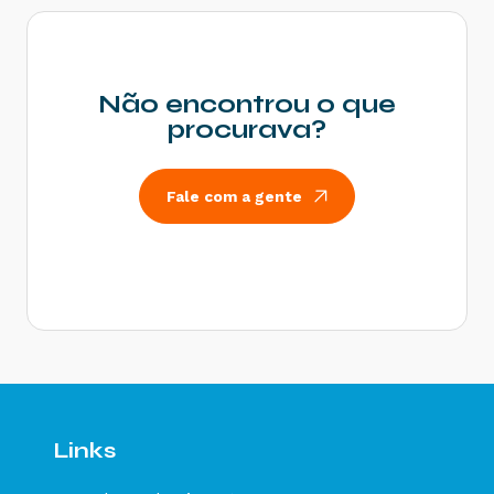
Status Impressão Solicitada
Status Impresso
Status Substituído
Não encontrou o que
Status Falha Impressão
procurava?
Status Numeração Inutilizada
Status Cancelado
Fale com a gente
Status Carta de Correção
Status EPEC
Status Pedido de Prorrogação
Status Cancelamento do Pedido de Prorrogação
Status Ciência da Operação
Status Confirmação da Operação
Status Desconhecimento da Operação
Links
Status Operação não Realizada
Status Válido