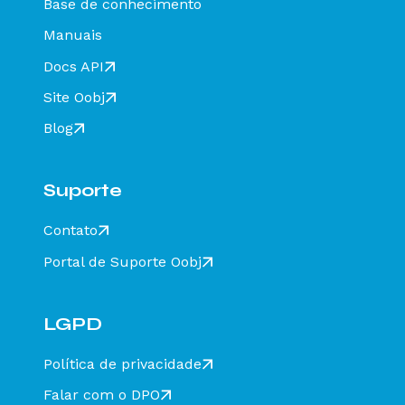
Base de conhecimento
Status Falha Estrutural
Manuais
Status Não Encontrado
Docs API
Status Encerrado
Site Oobj
Status Encerramento
Status Registro Multimodal (tpEvento = 110160)
Blog
Status Inclusão de Condutor (tpEvento = 110114)
Status Arquivo não Verificado
Suporte
Status Conteúdo Divergente
Contato
Status Destinatário Inválido
Status Falha na Assinatura
Portal de Suporte Oobj
Status Hash Divergente
Status Hash em Branco
LGPD
Status Layout Inesperado
Política de privacidade
Status não Verificado
Falar com o DPO
Status Falha ao consultar