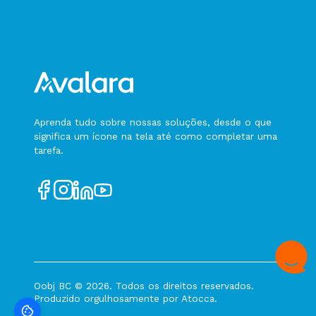
Status em Processamento
Status Consulta Rejeitada
Status Chave de Acesso inválida
Status Autorizado CT-e Complementar
(tpEvento = 240130)
Status Cancelado CT-e Complementar
(tpEvento = 240131)
Aprenda tudo sobre nossas soluções, desde o que
significa um ícone na tela até como completar uma
Status CT-e Anulação (tpEvento = 240150)
tarefa.
Status CT-e Substituição (tpEvento = 240140)
Status MDF-e Autorizado (tpEvento = 310610)
Status MDF-e Cancelado (tpEvento = 310611)
Status Registro de Passagem (tpEvento =
310620)
Status Registro de Passagem Automático
(tpEvento = 510620)
Oobj BC © 2026. Todos os direitos reservados.
Status Evento de Liberação de EPEC para o CT-
Produzido orgulhosamente por
Atocca
.
e (tpEvento = 240160)