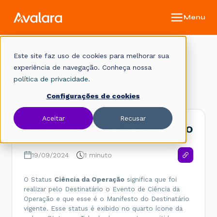
Este site faz uso de cookies para melhorar sua
Manual do Monitor
experiência de navegação. Conheça nossa
política de privacidade.
Início
Elementos da interface
Status
Configurações de cookies
Aceitar
Recusar
Status Ciência da Operação
19/09/2024
1 minuto
O Status
Ciência da Operação
significa que foi
realizar pelo Destinatário o Evento de Ciência da
Operação e que esse é o Manifesto do Destinatário
vigente. Esse status é exibido no quarto ícone da