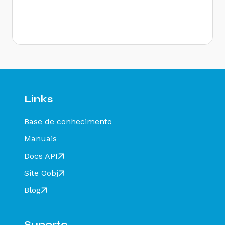
Status EPEC
Status Pedido de Prorrogação
Status Cancelamento do Pedido de Prorrogação
Status Ciência da Operação
Status Confirmação da Operação
Status Desconhecimento da Operação
Links
Status Operação não Realizada
Status Válido
Base de conhecimento
Status Falha Estrutural
Manuais
Status Não Encontrado
Docs API
Status Encerrado
Site Oobj
Status Encerramento
Status Registro Multimodal (tpEvento = 110160)
Blog
Status Inclusão de Condutor (tpEvento = 110114)
Status Arquivo não Verificado
Suporte