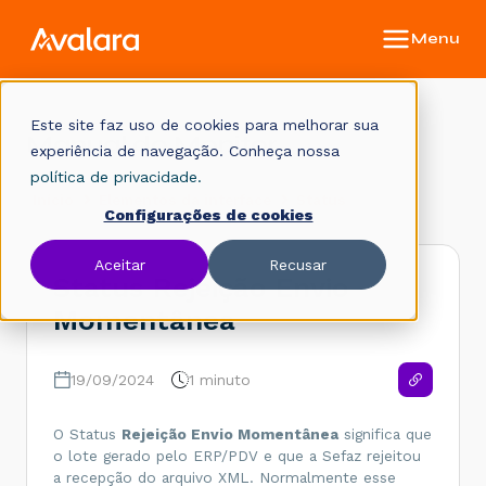
Este site faz uso de cookies para melhorar sua
Manual do Monitor
experiência de navegação. Conheça nossa
política de privacidade.
Início
Elementos da interface
Status
Configurações de cookies
Aceitar
Recusar
Status Rejeição Envio
Momentânea
19/09/2024
1 minuto
O Status
Rejeição Envio Momentânea
significa que
o lote gerado pelo ERP/PDV e que a Sefaz rejeitou
a recepção do arquivo XML. Normalmente esse