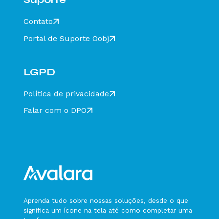
Status Conteúdo Divergente
Contato
Status Destinatário Inválido
Status Falha na Assinatura
Portal de Suporte Oobj
Status Hash Divergente
Status Hash em Branco
LGPD
Status Layout Inesperado
Política de privacidade
Status não Verificado
Falar com o DPO
Status Falha ao consultar
Status em Processamento
Status Consulta Rejeitada
Status Chave de Acesso inválida
Status Autorizado CT-e Complementar
(tpEvento = 240130)
Status Cancelado CT-e Complementar
(tpEvento = 240131)
Aprenda tudo sobre nossas soluções, desde o que
significa um ícone na tela até como completar uma
Status CT-e Anulação (tpEvento = 240150)