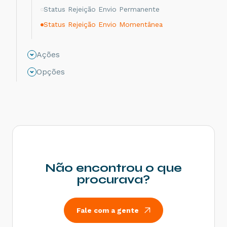
Status Rejeição Envio Permanente
Status Rejeição Envio Momentânea
Status Rejeição Retorno Momentânea
Ações
Status Rejeição Retorno Permanente
Status Não Processado
Opções
Status Autorizado
Status Cancelamento
Status Rejeitado
Status Impressão Solicitada
Status Impresso
Status Substituído
Não encontrou o que
Status Falha Impressão
procurava?
Status Numeração Inutilizada
Status Cancelado
Fale com a gente
Status Carta de Correção