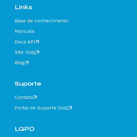
Links
Status Operação não Realizada
Status Válido
Base de conhecimento
Status Falha Estrutural
Manuais
Status Não Encontrado
Docs API
Status Encerrado
Site Oobj
Status Encerramento
Status Registro Multimodal (tpEvento = 110160)
Blog
Status Inclusão de Condutor (tpEvento = 110114)
Status Arquivo não Verificado
Suporte
Status Conteúdo Divergente
Contato
Status Destinatário Inválido
Status Falha na Assinatura
Portal de Suporte Oobj
Status Hash Divergente
Status Hash em Branco
LGPD
Status Layout Inesperado