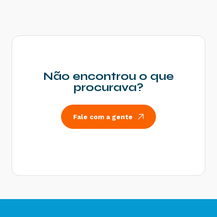
Status Cancelamento
Status Rejeitado
Status Impressão Solicitada
Status Impresso
Status Substituído
Não encontrou o que
Status Falha Impressão
procurava?
Status Numeração Inutilizada
Status Cancelado
Fale com a gente
Status Carta de Correção
Status EPEC
Status Pedido de Prorrogação
Status Cancelamento do Pedido de Prorrogação
Status Ciência da Operação
Status Confirmação da Operação
Status Desconhecimento da Operação