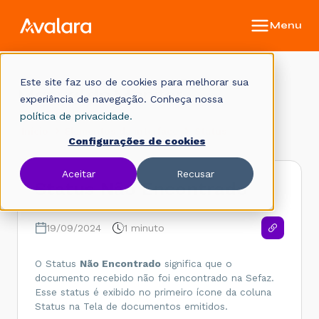
Este site faz uso de cookies para melhorar sua
Manual do Monitor
experiência de navegação. Conheça nossa
política de privacidade.
Início
Elementos da interface
Status
Configurações de cookies
Aceitar
Recusar
Status Não Encontrado
19/09/2024
1 minuto
O Status
Não Encontrado
significa que o
documento recebido não foi encontrado na Sefaz.
Esse status é exibido no primeiro ícone da coluna
Status na Tela de documentos emitidos.