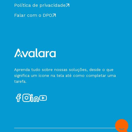
Política de privacidade
Status não Verificado
Falar com o DPO
Status Falha ao consultar
Status em Processamento
Status Consulta Rejeitada
Status Chave de Acesso inválida
Status Autorizado CT-e Complementar
(tpEvento = 240130)
Status Cancelado CT-e Complementar
(tpEvento = 240131)
Aprenda tudo sobre nossas soluções, desde o que
significa um ícone na tela até como completar uma
Status CT-e Anulação (tpEvento = 240150)
tarefa.
Status CT-e Substituição (tpEvento = 240140)
Status MDF-e Autorizado (tpEvento = 310610)
Status MDF-e Cancelado (tpEvento = 310611)
Status Registro de Passagem (tpEvento =
310620)
Status Registro de Passagem Automático
(tpEvento = 510620)