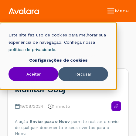
Este site faz uso de cookies para melhorar sua
Manual do Monitor
experiência de navegação. Conheça nossa
política de privacidade.
Início
Elementos da interface
Ações
Configurações de cookies
Aceitar
Recusar
Enviar para o Noov no
Monitor Oobj
19/09/2024
1 minuto
A ação
Enviar para o Noov
permite realizar o envio
de qualquer documento e seus eventos para o
Noov.