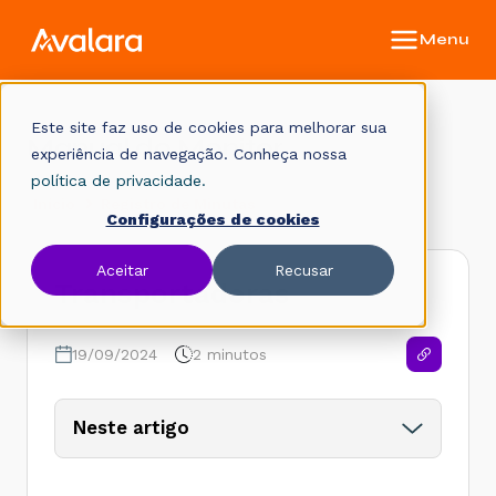
Este site faz uso de cookies para melhorar sua
Manual do Monitor
experiência de navegação. Conheça nossa
política de privacidade.
Início
Registro de Minutas
Configurações de cookies
Aceitar
Recusar
Transportadoras
19/09/2024
2 minutos
Neste artigo