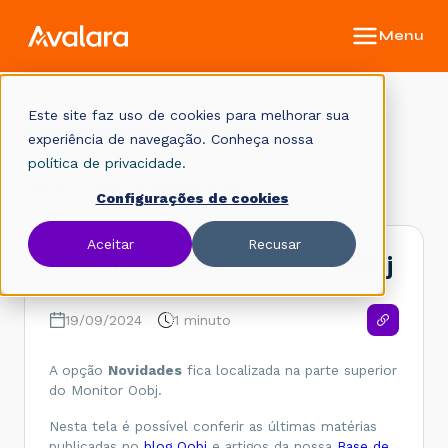
Este site faz uso de cookies para melhorar sua
Manual do Monitor
experiência de navegação. Conheça nossa
política de privacidade.
Início
Sobre o Monitor Oobj
Configurações de cookies
Aceitar
Recusar
Novidades no Monitor Oobj
19/09/2024
1 minuto
A opção
Novidades
fica localizada na parte superior
do Monitor Oobj.
Nesta tela é possível conferir as últimas matérias
publicadas no
blog Oobj
e artigos da nossa
Base de