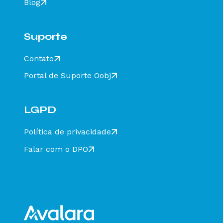
Blog
Como configurar a vinculação SAT/MFE no
cadastro da empresa no DF-e Client
Como ativar / desativar o preenchimento do
Suporte
Responsável Técnico no DF-e Client
Como configurar impressão via obsCont no DF-
Contato
e Client?
Portal de Suporte Oobj
Como atualizar a versão do Java do serviço
Oobj DF-e Client
Como ativar a conexão HTTPS no DF-e Client
LGPD
para conexão segura com o Data Center Oobj?
Como alterar o DF-e Sequence através do DF-e
Política de privacidade
Client?
Falar com o DPO