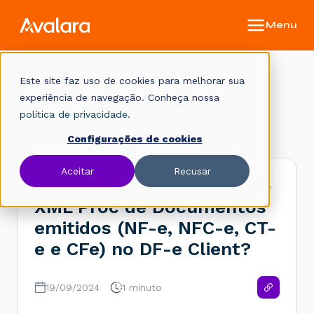
Este site faz uso de cookies para melhorar sua
Base de conhecimento
experiência de navegação. Conheça nossa
política de privacidade.
Início
Soluções Oobj
DFe Client
Configurações de cookies
Aceitar
Recusar
Como ativar a gravação do
XML Proc de Documentos
emitidos (NF-e, NFC-e, CT-
e e CFe) no DF-e Client?
19/09/2024
1 minuto