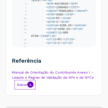
TESTE
</
xProd
>
<
NCM
>
44170010
</
NCM
>
<
CEST
>
1300402
</
CEST
>
<
cBenef
>
RS051001
</
cBenef
>
<
CFOP
>
5405
</
CFOP
>
<
uCom
>
PC
</
uCom
>
<
qCom
>
1
</
qCom
>
<
vUnCom
>
4298.43
</
vUnCom
>
<
vProd
>
4298.43
</
vProd
>
<
cEANTrib
>
SEM 
GTIN
</
cEANTrib
>
<
uTrib
>
PC
</
uTrib
>
<
qTrib
>
1
</
qTrib
>
<
vUnTrib
>
4298.43
</
vUnTrib
>
<
indTot
>
1
</
indTot
>
<
xPed
>
-1023368
</
xPed
>
Referência
</
prod
>
<
imposto
>
<
vTotTrib
>
0.00
</
vTotTrib
>
<
ICMS
>
Manual de Orientação do Contribuinte Anexo I –
<
ICMS40
>
Leiaute e Regras de Validação da NFe e da NFCe
<
orig
>
0
</
orig
>
<
CST
>
40
</
CST
>
Baixar
<!-- Valor do 
ICMS -->
<
vICMSDeson
>
120.00
</
vICMSDeson
>
<!-- Motivo da 
desoneração do ICMS -->