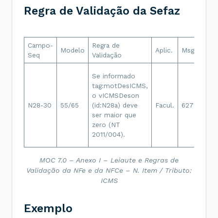
Regra de Validação da Sefaz
Campo-
Regra de
Modelo
Aplic.
Msg
Efeit
Seq
Validação
Se informado
tag:motDesICMS,
o vICMSDeson
N28-30
55/65
(id:N28a) deve
Facul.
627
Rej.
ser maior que
zero (NT
2011/004).
MOC 7.0 – Anexo I – Leiaute e Regras de
Validação da NFe e da NFCe – N. Item / Tributo:
ICMS
Exemplo