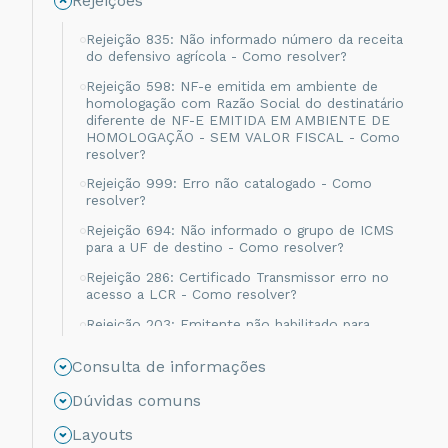
Rejeições
Rejeição 835: Não informado número da receita
do defensivo agrícola - Como resolver?
Rejeição 598: NF-e emitida em ambiente de
homologação com Razão Social do destinatário
diferente de NF-E EMITIDA EM AMBIENTE DE
HOMOLOGAÇÃO - SEM VALOR FISCAL - Como
resolver?
Rejeição 999: Erro não catalogado - Como
resolver?
Rejeição 694: Não informado o grupo de ICMS
para a UF de destino - Como resolver?
Rejeição 286: Certificado Transmissor erro no
acesso a LCR - Como resolver?
Rejeição 203: Emitente não habilitado para
emissão de NF-e - Como resolver?
Consulta de informações
Rejeição 817: Unidade Tributável incompatível
com o NCM informado na operação com
Dúvidas comuns
Comércio Exterior [nItem:nnn] - Como resolver?
Layouts
Rejeição 656: Consumo Indevido - Como