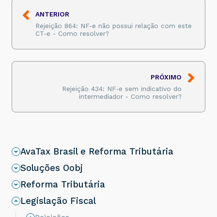
<
motDesICMS
>
9
</
motDesICMS
>
</
ICMS40
>
ANTERIOR
</
ICMS
>
    [...]
Rejeição 864: NF-e não possui relação com este
</
imposto
>
CT-e - Como resolver?
</
det
>
</
code
>
PRÓXIMO
Rejeição 434: NF-e sem indicativo do
intermediador - Como resolver?
AvaTax Brasil e Reforma Tributária
Soluções Oobj
Reforma Tributária
Legislação Fiscal