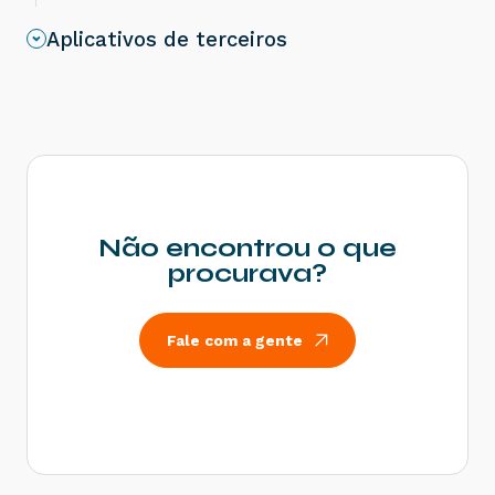
resolver?
Aplicativos de terceiros
Rejeição 805: A SEFAZ do destinatário não
permite Contribuinte Isento de Inscrição
Estadual - Como resolver?
Rejeição 539: Duplicidade de NF-e, com
diferença na Chave de Acesso - Como resolver?
Rejeição 600: CSOSN incompatível na operação
com Não Contribuinte - Como resolver?
Rejeição 214: Tamanho da mensagem excedeu o
limite estabelecido - Como resolver?
Não encontrou o que
Rejeição 531: Total da BC ICMS difere do
procurava?
somatório dos itens - Como resolver?
Rejeição 540: Grupo de documentos informado
inválido para remetente que emite NFe - Como
Fale com a gente
resolver?
Rejeição 284: Certificado Transmissor revogado
- Como resolver?
Rejeição 646: CT-e emitido em ambiente de
homologação com Razão Social do remetente
diferente de CT-e EMITIDO EM AMBIENTE DE
HOMOLOGACAO - SEM VALOR FISCAL - Como