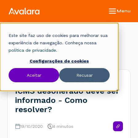
Este site faz uso de cookies para melhorar sua
Base de conhecimento
experiência de navegação. Conheça nossa
política de privacidade.
Início
Legislação Fiscal
Rejeições
Configurações de cookies
Aceitar
Recusar
Rejeição 627: O valor do
ICMS desonerado deve ser
informado - Como
resolver?
19/10/2020
4 minutos