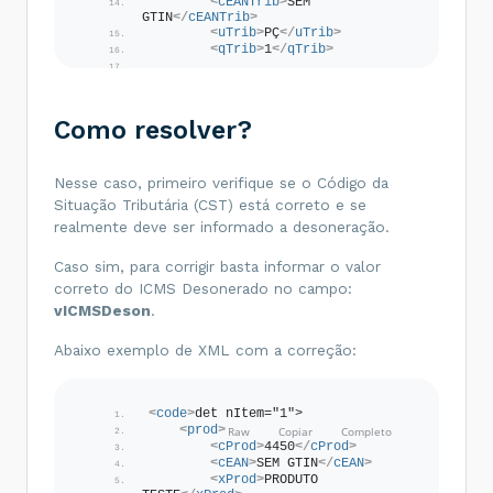
<
cEANTrib
>
SEM 
GTIN
</
cEANTrib
>
<
uTrib
>
PÇ
</
uTrib
>
<
qTrib
>
1
</
qTrib
>
<
vUnTrib
>
4298.43
</
vUnTrib
>
<
indTot
>
1
</
indTot
>
<
xPed
>
-1023368
</
xPed
>
Como resolver?
</
prod
>
<
imposto
>
<
vTotTrib
>
0.00
</
vTotTrib
>
<
ICMS
>
Nesse caso, primeiro verifique se o Código da
<
ICMS40
>
Situação Tributária (CST) está correto e se
<
orig
>
0
</
orig
>
realmente deve ser informado a desoneração.
<
CST
>
40
</
CST
>
<!-- Valor do 
ICMS -->
Caso sim, para corrigir basta informar o valor
correto do ICMS Desonerado no campo:
<
vICMSDeson
>
0.00
</
vICMSDeson
>
<!-- Motivo da 
vICMSDeson
.
desoneração do ICMS -->
Abaixo exemplo de XML com a correção:
<
motDesICMS
>
9
</
motDesICMS
>
</
ICMS40
>
</
ICMS
>
    [...]
<
code
>
det nItem="1">
</
imposto
>
<
prod
>
</
det
>
</
code
>
<
cProd
>
4450
</
cProd
>
<
cEAN
>
SEM GTIN
</
cEAN
>
<
xProd
>
PRODUTO 