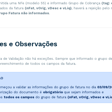
mitida uma NFe (modelo 55) e informado Grupo de Cobrança
(tag: 
ados da fatura
(nFat, vOrig, vDesc e vLiq)
, haverá a rejeição pel
upo Fatura não informados
.
es e Observações
ra de Validação não há exceções. Sempre que informado o grupo d
 preenchimento de todos os campos da fatura.
ÃO
meçou a validar as informações do grupo de fatura no dia
03/09/2
torização do documento é
obrigatório
que sejam informados e
os
todos os campos
do grupo de fatura
(nFat, vOrig, vDesc e vLiq