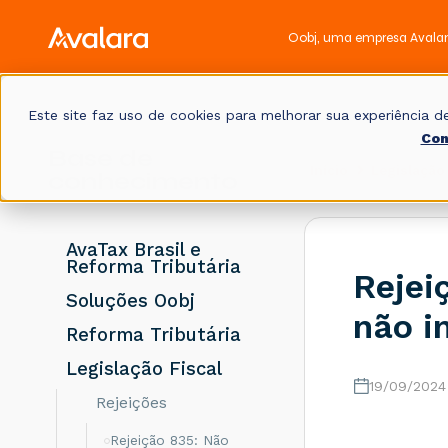
Oobj, uma empresa Avala
Este site faz uso de cookies para melhorar sua experiência
Con
Base de
Início
Legislação 
conhecimento
AvaTax Brasil e
Reforma Tributária
Rejei
Soluções Oobj
não i
Reforma Tributária
Legislação Fiscal
19/09/2024
Rejeições
Rejeição 835: Não