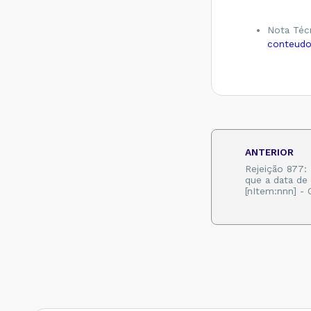
remetente
diferente de CT-e
EMITIDO EM
Nota Téc
AMBIENTE DE
conteud
HOMOLOGACAO -
SEM VALOR
FISCAL - Como
resolver?
Rejeição 647: CT-e
emitido em
ambiente de
homologação com
ANTERIOR
Razão Social do
expedidor diferente
Rejeição 877:
de CT-E EMITIDO
que a data d
EM AMBIENTE DE
[nItem:nnn] -
HOMOLOGACAO -
SEM VALOR
FISCAL - Como
resolver?
Rejeição 649: CT-e
emitido em
ambiente de
homologação com
Razão Social do