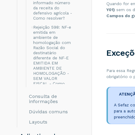
informado número
Quando for e
da receita do
Y01)
sem os d
defensivo agrícola -
Campos do gr
Como resolver?
Rejeição 598: NF-e
emitida em
ambiente de
homologação com
Razão Social do
Exceçõ
destinatário
diferente de NF-E
EMITIDA EM
AMBIENTE DE
Para essa Reg
HOMOLOGAÇÃO -
obrigatório o
SEM VALOR
FISCAL - Como
resolver?
ATENÇ
Consulta de
Rejeição 999: Erro
informações
não catalogado -
A Sefaz co
Como resolver?
para a au
Dúvidas comuns
Rejeição 694: Não
preenchid
Layouts
informado o grupo
de ICMS para a UF
de destino - Como