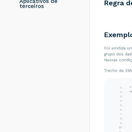
Aplicativos de
Regra d
resolver?
terceiros
Rejeição 286:
Certificado
Transmissor erro
no acesso a LCR -
Como resolver?
Exempl
Rejeição 203:
Emitente não
Foi emitida 
habilitado para
grupo dos dad
emissão de NF-e -
Como resolver?
Nessas condiç
Rejeição 817:
Trecho de XM
Unidade Tributável
incompatível com
o NCM informado
<
na operação com
<
Comércio Exterior
[nItem:nnn] - Como
resolver?
Rejeição 656:
Consumo Indevido
- Como resolver?
Rejeição 805: A