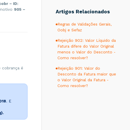
cobr – ID:
o motivo
905 –
Artigos Relacionados
Regras de Validações Gerais,
Oobj e Sefaz
Rejeição 902: Valor Líquido da
Fatura difere do Valor Original
menos o Valor do Desconto -
Como resolver?
e cobrança é
Rejeição 901: Valor do
Desconto da Fatura maior que
o Valor Original da Fatura -
Como resolver?
018
. E
).