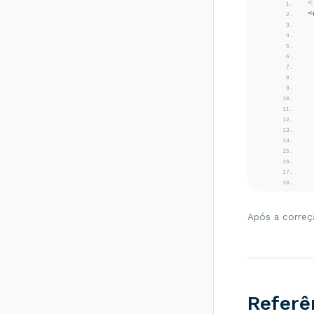
<
Como resolver?
<
Rejeição 531: Total
da BC ICMS difere
do somatório dos
itens - Como
resolver?
Rejeição 540:
Grupo de
documentos
informado inválido
para remetente
que emite NFe -
Como resolver?
Rejeição 284:
Certificado
Transmissor
Após a correç
revogado - Como
resolver?
Rejeição 646: CT-e
emitido em
<
ambiente de
homologação com
Referê
Razão Social do