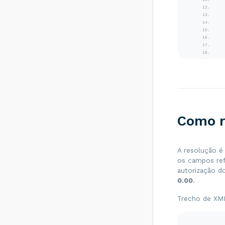
SEFAZ do
destinatário não
permite
Contribuinte Isento
de Inscrição
Estadual - Como
resolver?
Rejeição 539:
Duplicidade de NF-
e, com diferença
na Chave de
<
Acesso - Como
resolver?
Como r
Rejeição 600:
CSOSN
incompatível na
A resolução é
operação com Não
os campos ref
Contribuinte -
autorização 
Como resolver?
0.00
.
Rejeição 214:
Tamanho da
Trecho de XML
mensagem
excedeu o limite
estabelecido -