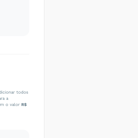
icionar todos
ra a
m o valor
R$