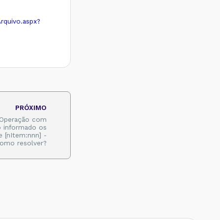
Arquivo.aspx?
PRÓXIMO
 Operação com
 informado os
e [nItem:nnn] -
omo resolver?