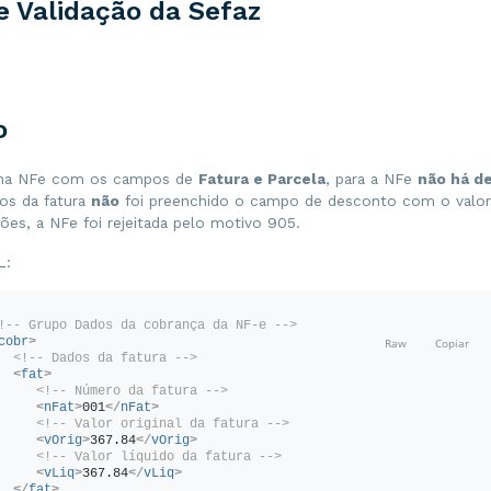
e Validação da Sefaz
o
uma NFe com os campos de
Fatura e Parcela
, para a NFe
não há d
os da fatura
não
foi preenchido o campo de desconto com o valo
ões, a NFe foi rejeitada pelo motivo 905.
L:
!-- Grupo Dados da cobrança da NF-e -->
cobr
>
<!-- Dados da fatura -->
<
fat
>
<!-- Número da fatura -->
<
nFat
>
001
</
nFat
>
<!-- Valor original da fatura -->
<
vOrig
>
367.84
</
vOrig
>
<!-- Valor líquido da fatura -->
<
vLiq
>
367.84
</
vLiq
>
</
fat
>