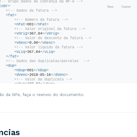
!-- Grupo Dados da cobrança da NF-e -->
cobr
>
<!-- Dados da fatura -->
<
fat
>
<!-- Número da fatura -->
<
nFat
>
001
</
nFat
>
<!-- Valor original da fatura -->
<
vOrig
>
367.84
</
vOrig
>
<!-- Valor do desconto da fatura -->
<
vDesc
>
0.00
</
vDesc
>
<!-- Valor líquido da fatura -->
<
vLiq
>
367.84
</
vLiq
>
</
fat
>
<!-- Dados das duplicatas/parcelas  -->
<
dup
>
<
nDup
>
001
</
nDup
>
<
dVenc
>
2018-05-16
</
dVenc
>
<!-- Valor da duplicata -->
<
vDup
>
183.92
</
vDup
>
</
dup
>
<
dup
>
ão da NFe, faça o reenvio do documento.
<
nDup
>
002
</
nDup
>
<
dVenc
>
2018-06-16
</
dVenc
>
<!-- Valor da duplicata -->
<
vDup
>
183.92
</
vDup
>
</
dup
>
/
cobr
>
ncias