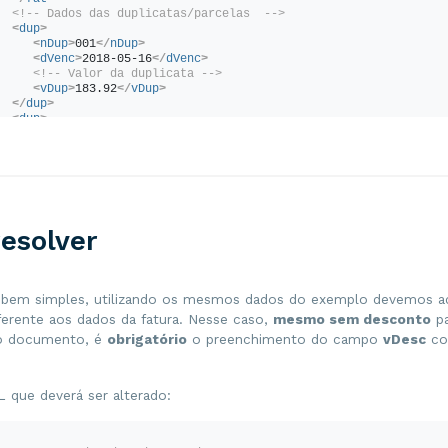
<!-- Dados das duplicatas/parcelas  -->
<
dup
>
<
nDup
>
001
</
nDup
>
<
dVenc
>
2018-05-16
</
dVenc
>
<!-- Valor da duplicata -->
<
vDup
>
183.92
</
vDup
>
</
dup
>
<
dup
>
<
nDup
>
002
</
nDup
>
<
dVenc
>
2018-06-16
</
dVenc
>
<!-- Valor da duplicata -->
<
vDup
>
183.92
</
vDup
>
</
dup
>
/
cobr
>
esolver
 bem simples, utilizando os mesmos dados do exemplo devemos ad
erente aos dados da fatura. Nesse caso,
mesmo sem desconto
pa
do documento, é
obrigatório
o preenchimento do campo
vDesc
co
 que deverá ser alterado: