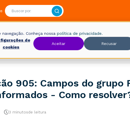
ra
 de navegação. Conheça nossa
política de privacidade.
figurações de
Aceitar
Recusar
cookies
Fiscal
Rejeições
ção 905: Campos do grupo 
nformados - Como resolver
3 minutos
de leitura