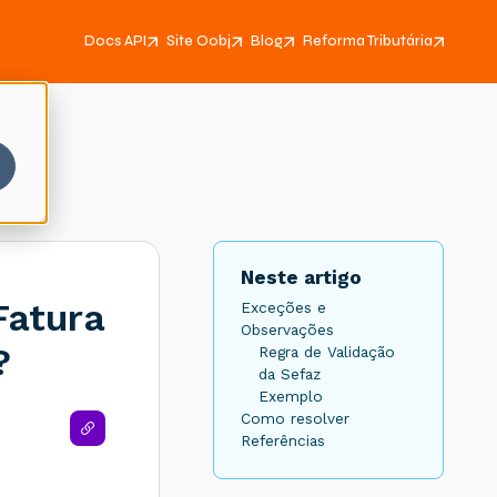
Docs API
Site Oobj
Blog
Reforma Tributária
Neste artigo
Fatura
Exceções e
Observações
?
Regra de Validação
da Sefaz
Exemplo
Como resolver
Referências