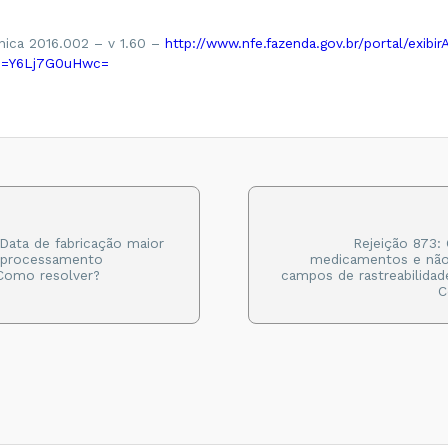
nica 2016.002 – v 1.60 –
http://www.nfe.fazenda.gov.br/portal/exibir
o=Y6Lj7G0uHwc=
 Data de fabricação maior
Rejeição 873:
e processamento
medicamentos e não
 Como resolver?
campos de rastreabilidad
C