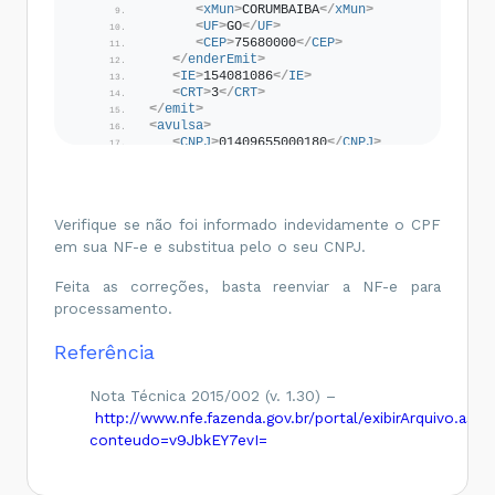
<
xMun
>
CORUMBAIBA
</
xMun
>
<
UF
>
GO
</
UF
>
<
CEP
>
75680000
</
CEP
>
</
enderEmit
>
<
IE
>
154081086
</
IE
>
<
CRT
>
3
</
CRT
>
</
emit
>
<
avulsa
>
<
CNPJ
>
01409655000180
</
CNPJ
>
<
xOrgao
>
SECRETARIA DA FAZENDA 
DE GOIAS
</
xOrgao
>
<
matr
>
8463743
</
matr
>
<
xAgente
>
DANIEL EURIPEDES 
CARNEIRO PIMENTEL
</
xAgente
>
Verifique se não foi informado indevidamente o CPF
<
fone
>
6232692002
</
fone
>
em sua NF-e e substitua pelo o seu CNPJ.
<
UF
>
GO
</
UF
>
<
nDAR
>
12000000600700149
</
nDAR
>
Feita as correções, basta reenviar a NF-e para
<
dEmi
>
2016-01-07
</
dEmi
>
<
vDAR
>
5717.55
</
vDAR
>
processamento.
<
repEmi
>
SECRETARIA DA 
FAZENDA
</
repEmi
>
Referência
</
avulsa
>
<
dest
>
<
CNPJ
>
44435590000150
</
CNPJ
>
Nota Técnica 2015/002 (v. 1.30) –
<
xNome
>
Oobj Tecnologia da 
http://www.nfe.fazenda.gov.br/portal/exibirArquivo.aspx
Informação
</
xNome
>
<
enderDest
>
conteudo=v9JbkEY7evI=
<
xLgr
>
RODOVIA MG 188
</
xLgr
>
<
nro
>
KM 1
</
nro
>
<
xBairro
>
ZONA 