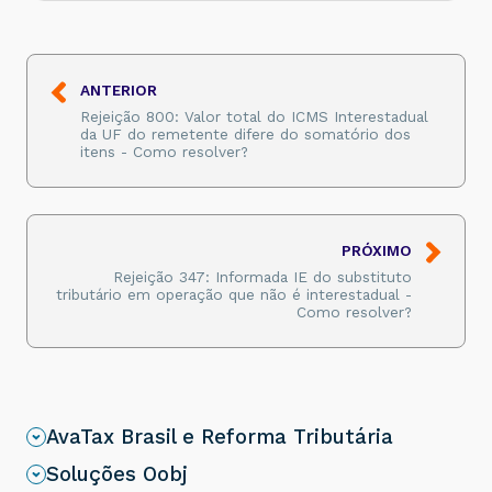
RURAL
</
xBairro
>
<
cMun
>
3128600
</
cMun
>
<
xMun
>
GUARDA-MOR
</
xMun
>
<
UF
>
MG
</
UF
>
<
CEP
>
38570000
</
CEP
>
</
enderDest
>
ANTERIOR
<
indIEDest
>
1
</
indIEDest
>
Rejeição 800: Valor total do ICMS Interestadual
<
IE
>
2264052218788
</
IE
>
da UF do remetente difere do somatório dos
</
dest
>
itens - Como resolver?
PRÓXIMO
Rejeição 347: Informada IE do substituto
tributário em operação que não é interestadual -
Como resolver?
AvaTax Brasil e Reforma Tributária
Soluções Oobj