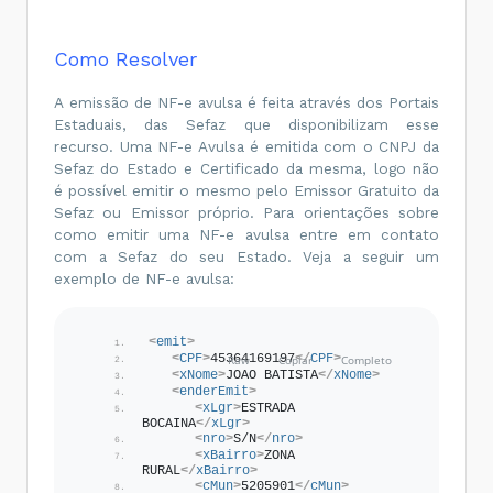
RURAL
</
xBairro
>
<
cMun
>
3128600
</
cMun
>
<
xMun
>
GUARDA-MOR
</
xMun
>
<
UF
>
MG
</
UF
>
Como Resolver
<
CEP
>
38570000
</
CEP
>
</
enderDest
>
A emissão de NF-e avulsa é feita através dos Portais
<
indIEDest
>
1
</
indIEDest
>
<
IE
>
2264052218788
</
IE
>
Estaduais, das Sefaz que disponibilizam esse
</
dest
>
recurso. Uma NF-e Avulsa é emitida com o CNPJ da
Sefaz do Estado e Certificado da mesma, logo não
é possível emitir o mesmo pelo Emissor Gratuito da
Sefaz ou Emissor próprio. Para orientações sobre
como emitir uma NF-e avulsa entre em contato
com a Sefaz do seu Estado. Veja a seguir um
exemplo de NF-e avulsa:
<
emit
>
<
CPF
>
45364169197
</
CPF
>
<
xNome
>
JOAO BATISTA
</
xNome
>
<
enderEmit
>
<
xLgr
>
ESTRADA 
BOCAINA
</
xLgr
>
<
nro
>
S/N
</
nro
>
<
xBairro
>
ZONA 
RURAL
</
xBairro
>
<
cMun
>
5205901
</
cMun
>