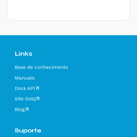
- Como resolver?
Rejeição 646: CT-e emitido em ambiente de
homologação com Razão Social do remetente
diferente de CT-e EMITIDO EM AMBIENTE DE
HOMOLOGACAO - SEM VALOR FISCAL - Como
resolver?
Rejeição 647: CT-e emitido em ambiente de
homologação com Razão Social do expedidor
diferente de CT-E EMITIDO EM AMBIENTE DE
Links
HOMOLOGACAO - SEM VALOR FISCAL - Como
resolver?
Base de conhecimento
Rejeição 649: CT-e emitido em ambiente de
homologação com Razão Social do destinatário
Manuais
diferente de CT-E EMITIDO EM AMBIENTE DE
HOMOLOGACAO - SEM VALOR FISCAL - Como
Docs API
resolver?
Site Oobj
Rejeição 211: IE do substituto inválida - Como
resolver?
Blog
Rejeição 610: Existe MDF-e não encerrado para
esta placa, UF carregamento e UF
descarregamento em data de emissão diferente
Suporte
- Como resolver?