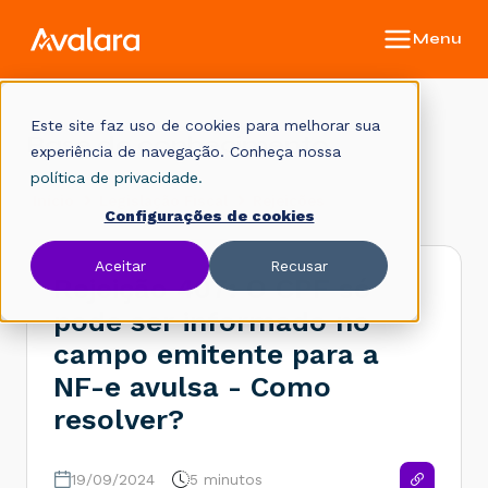
Este site faz uso de cookies para melhorar sua
Base de conhecimento
experiência de navegação. Conheça nossa
política de privacidade.
Início
Legislação Fiscal
Rejeições
Configurações de cookies
Aceitar
Recusar
Rejeição 407: O CPF só
pode ser informado no
campo emitente para a
NF-e avulsa - Como
resolver?
19/09/2024
5 minutos