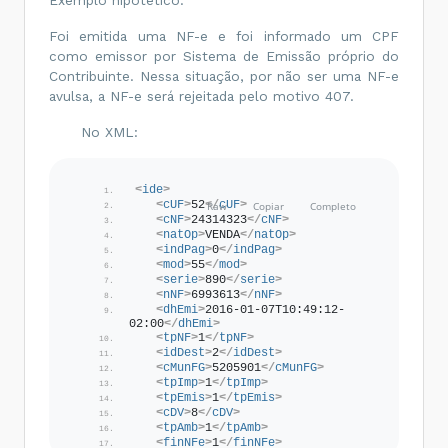
Foi emitida uma NF-e e foi informado um CPF
como emissor por Sistema de Emissão próprio do
Contribuinte. Nessa situação, por não ser uma NF-e
avulsa, a NF-e será rejeitada pelo motivo 407.
No XML:
<
ide
>
<
cUF
>
52
</
cUF
>
<
cNF
>
24314323
</
cNF
>
<
natOp
>
VENDA
</
natOp
>
<
indPag
>
0
</
indPag
>
<
mod
>
55
</
mod
>
<
serie
>
890
</
serie
>
<
nNF
>
6993613
</
nNF
>
<
dhEmi
>
2016-01-07T10:49:12-
02:00
</
dhEmi
>
<
tpNF
>
1
</
tpNF
>
<
idDest
>
2
</
idDest
>
<
cMunFG
>
5205901
</
cMunFG
>
<
tpImp
>
1
</
tpImp
>
<
tpEmis
>
1
</
tpEmis
>
<
cDV
>
8
</
cDV
>
<
tpAmb
>
1
</
tpAmb
>
<
finNFe
>
1
</
finNFe
>