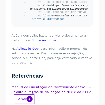
<!-- Texto com o QR-Code impresso no DAN
<
qrCode
>
https://www.sefaz.rs.gov.br/NFCE
p=4319040738511100010265312000000001109220664
<!-- URL daConsulta por chave de acesso 
<
urlChave
>
www.sefaz.rs.gov.br/nfce/consu
</
infNFeSupl
>
</
code
>
Após a correção, basta reenviar o documento a
partir do seu
Software Emissor
.
Na
Aplicação Oobj
essa informação é preenchida
automaticamente. Caso observe essa rejeição,
acione o suporte Oobj para seja verificado o motivo
do problema.
Referências
Manual de Orientação do Contribuinte Anexo I –
Leiaute e Regras de Validação da NFe e da NFCe
Baixar