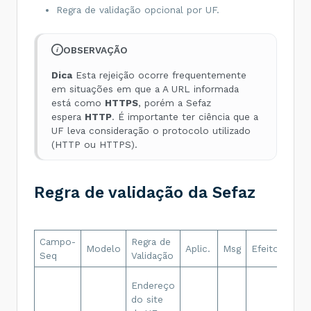
Regra de validação opcional por UF.
OBSERVAÇÃO
Dica
Esta rejeição ocorre frequentemente
em situações em que a A URL informada
está como
HTTPS
, porém a Sefaz
espera
HTTP
. É importante ter ciência que a
UF leva consideração o protocolo utilizado
(HTTP ou HTTPS).
Regra de validação da Sefaz
Campo-
Regra de
Desc
Modelo
Aplic.
Msg
Efeito
Seq
Validação
Erro
Reje
Endereço
End
do site
do s