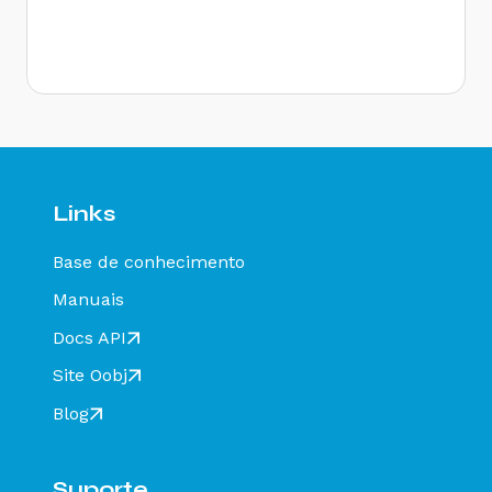
Rejeição 284: Certificado Transmissor revogado
- Como resolver?
Rejeição 646: CT-e emitido em ambiente de
homologação com Razão Social do remetente
diferente de CT-e EMITIDO EM AMBIENTE DE
HOMOLOGACAO - SEM VALOR FISCAL - Como
resolver?
Rejeição 647: CT-e emitido em ambiente de
homologação com Razão Social do expedidor
diferente de CT-E EMITIDO EM AMBIENTE DE
Links
HOMOLOGACAO - SEM VALOR FISCAL - Como
resolver?
Base de conhecimento
Rejeição 649: CT-e emitido em ambiente de
homologação com Razão Social do destinatário
Manuais
diferente de CT-E EMITIDO EM AMBIENTE DE
HOMOLOGACAO - SEM VALOR FISCAL - Como
Docs API
resolver?
Site Oobj
Rejeição 211: IE do substituto inválida - Como
resolver?
Blog
Rejeição 610: Existe MDF-e não encerrado para
esta placa, UF carregamento e UF
descarregamento em data de emissão diferente
Suporte
- Como resolver?