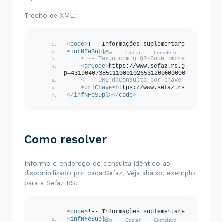
Trecho de XML:
<
code
>
!-- Informações suplementares Nota Fis
<
infNFeSupl
>
<!-- Texto com o QR-Code impresso no DAN
<
qrCode
>
https://www.sefaz.rs.gov.br/NFCE
p=4319040738511100010265312000000001109220664
<!-- URL daConsulta por chave de acesso 
<
urlChave
>
https://www.sefaz.rs.gov.br/NF
</
infNFeSupl
>
</
code
>
Como resolver
Informe o endereço de consulta idêntico ao
disponibilizado por cada Sefaz. Veja abaixo, exemplo
para a Sefaz RS:
<
code
>
!-- Informações suplementares Nota Fis
<
infNFeSupl
>