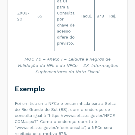
da UF
da U
para a
Cons
ZX03-
Consulta
65
Facul.
878
Rej.
por 
20
por
de
chave de
aces
acesso
dive
difere do
do
previsto.
prev
MOC 7.0 – Anexo I – Leiaute e Regras de
Validação da NFe e da NFCe – ZX. Informações
Suplementares da Nota Fiscal
Exemplo
Foi emitida uma NFCe e encaminhada para a Sefaz
do Rio Grande do Sul (RS), com o endereço de
consulta igual à “https://www.sefaz.rs.gov.br/NFCE-
COM.aspx?”. Como o endereço correto é
“www.sefaz.rs.gov.br/nfce/consulta”, a NFCe será
rejeitada pelo motivo 878.