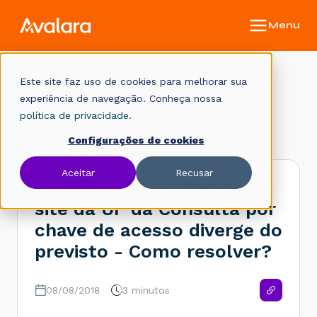
Este site faz uso de cookies para melhorar sua
Base de conhecimento
experiência de navegação. Conheça nossa
política de privacidade.
Início
Legislação Fiscal
Rejeições
Configurações de cookies
Aceitar
Recusar
Rejeição 878: Endereço do
site da UF da Consulta por
chave de acesso diverge do
previsto - Como resolver?
08/08/2018
3 minutos