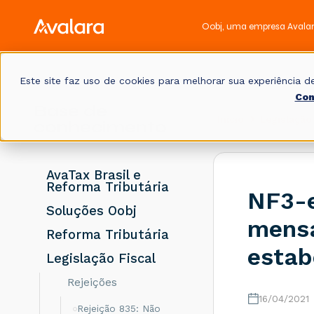
Oobj, uma empresa Avala
Este site faz uso de cookies para melhorar sua experiência
Con
Base de
Início
Legislação 
conhecimento
AvaTax Brasil e
Reforma Tributária
NF3-e
Soluções Oobj
mensa
Reforma Tributária
estab
Legislação Fiscal
Rejeições
16/04/2021
Rejeição 835: Não