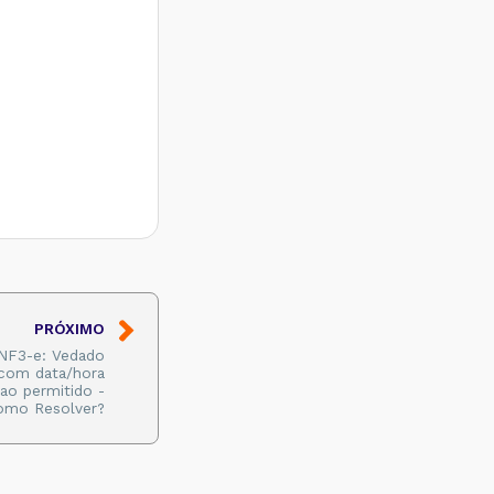
PRÓXIMO
 NF3-e: Vedado
com data/hora
 ao permitido -
omo Resolver?