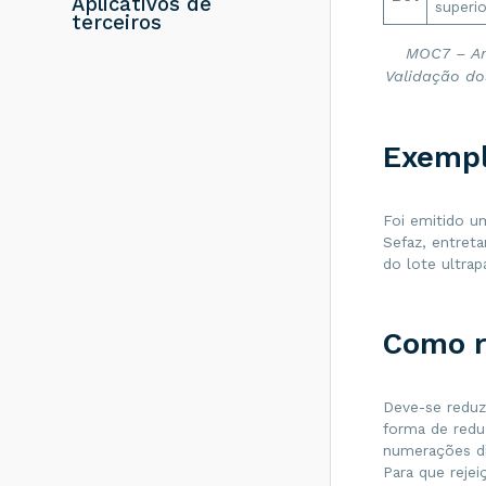
Aplicativos de
superi
resolver?
terceiros
Rejeição 286:
MOC7 – An
Certificado
Validação do
Transmissor erro
no acesso a LCR -
Como resolver?
Rejeição 203:
Exemp
Emitente não
habilitado para
emissão de NF-e -
Como resolver?
Foi emitido u
Sefaz, entret
Rejeição 817:
do lote ultrap
Unidade Tributável
incompatível com
o NCM informado
na operação com
Como r
Comércio Exterior
[nItem:nnn] - Como
resolver?
Deve-se reduz
Rejeição 656:
forma de redu
Consumo Indevido
numerações di
- Como resolver?
Para que reje
Rejeição 805: A