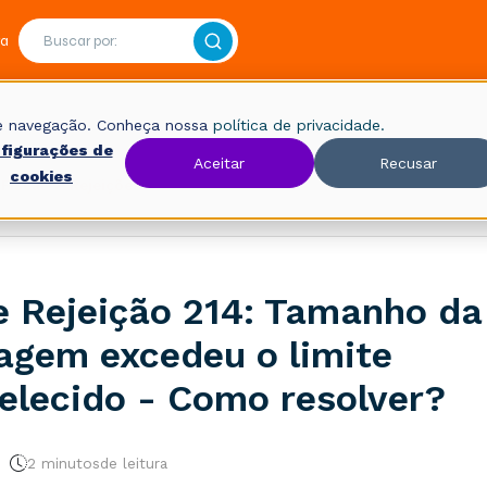
ra
 de navegação. Conheça nossa
política de privacidade.
figurações de
Aceitar
Recusar
cookies
Fiscal
Rejeições
 Rejeição 214: Tamanho da
gem excedeu o limite
elecido - Como resolver?
2 minutos
de leitura