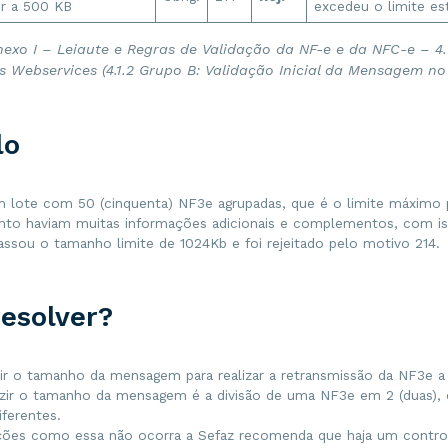
or a 500 KB
excedeu o limite es
exo I – Leiaute e Regras de Validação da NF-e e da NFC-e – 4.
s Webservices (4.1.2 Grupo B: Validação Inicial da Mensagem no
lo
m lote com 50 (cinquenta) NF3e agrupadas, que é o limite máximo 
anto haviam muitas informações adicionais e complementos, com 
assou o tamanho limite de 1024Kb e foi rejeitado pelo motivo 214.
esolver?
ir o tamanho da mensagem para realizar a retransmissão da NF3e a
zir o tamanho da mensagem é a divisão de uma NF3e em 2 (duas),
ferentes.
ições como essa não ocorra a Sefaz recomenda que haja um contro