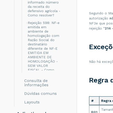
informado número
da receita do
defensivo agrícola -
Segundo o Man
Como resolver?
autorização
n
Rejeição 598: NF-e
NF3e que poss
emitida em
rejeição “
214
–
ambiente de
homologação com
Razão Social do
destinatário
Exceçõ
diferente de NF-E
EMITIDA EM
AMBIENTE DE
HOMOLOGAÇÃO -
Não há exceçõ
SEM VALOR
FISCAL - Como
resolver?
Regra 
Consulta de
Rejeição 999: Erro
informações
não catalogado -
Como resolver?
Dúvidas comuns
Rejeição 694: Não
#
Regra 
Layouts
informado o grupo
de ICMS para a UF
Taman
de destino - Como
B01