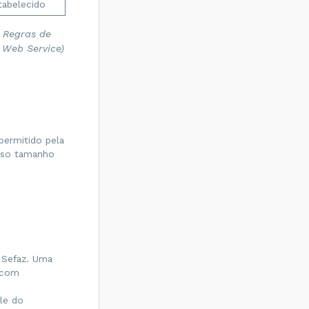
tabelecido
 Regras de
 Web Service)
permitido pela
isso tamanho
 Sefaz. Uma
 com
le do