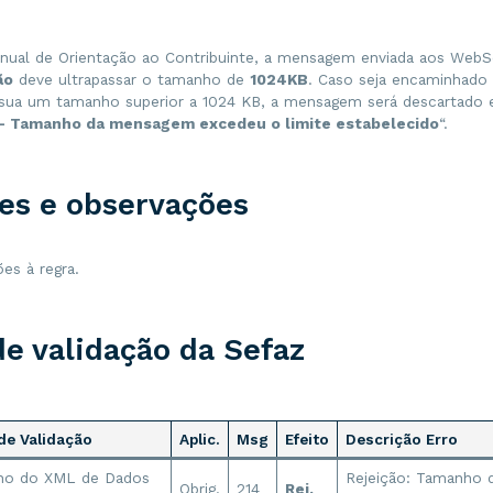
ual de Orientação ao Contribuinte, a mensagem enviada aos WebSe
ão
deve ultrapassar o tamanho de
1024KB
. Caso seja encaminhado
ua um tamanho superior a 1024 KB, a mensagem será descartado e
 Tamanho da mensagem excedeu o limite estabelecido
“.
es e observações
es à regra.
de validação da Sefaz
de Validação
Aplic.
Msg
Efeito
Descrição Erro
ho do XML de Dados
Rejeição: Tamanho
Obrig.
214
Rej.