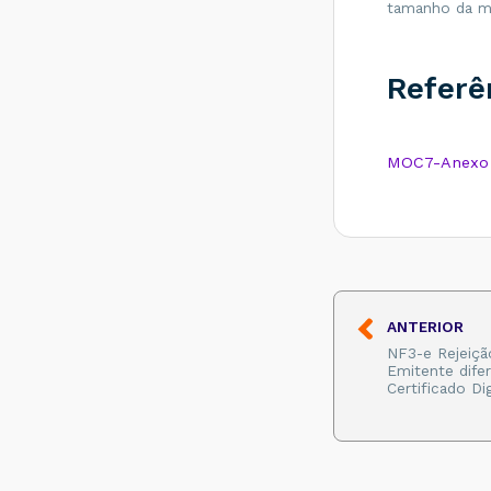
tamanho da m
SEFAZ do
destinatário não
permite
Contribuinte Isento
Referê
de Inscrição
Estadual - Como
resolver?
Rejeição 539:
MOC7-Anexo I
Duplicidade de NF-
e, com diferença
na Chave de
Acesso - Como
resolver?
Rejeição 600:
CSOSN
incompatível na
ANTERIOR
operação com Não
NF3-e Rejeiçã
Contribuinte -
Emitente dife
Como resolver?
Certificado Di
Rejeição 214:
Tamanho da
mensagem
excedeu o limite
estabelecido -