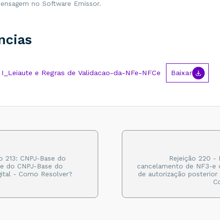
ensagem no Software Emissor.
ncias
_Leiaute e Regras de Validacao-da-NFe-NFCe
Baixar
o 213: CNPJ-Base do
Rejeição 220 -
re do CNPJ-Base do
cancelamento de NF3-e 
gital - Como Resolver?
de autorização posterior
C