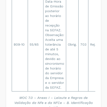
Data-Hora
de Emissão
posterior
ao horário
de
recepção
na SEFAZ.
Re
Observação:
Da
Aceita uma
de
B09-10
55/65
tolerância
Obrig.
703
Rej.
po
de até 5
ho
minutos,
re
devido ao
sincronismo
de horário
do servidor
da Empresa
e o servidor
da SEFAZ.
MOC 7.0 – Anexo I – Leiaute e Regras de
Validação da NFe e da NFCe – B. Identificação