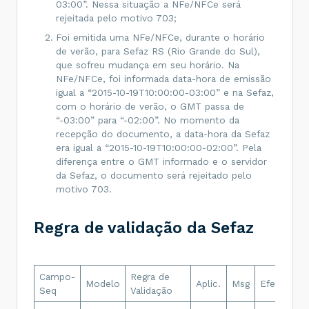
03:00”. Nessa situação a NFe/NFCe será
rejeitada pelo motivo 703;
Foi emitida uma NFe/NFCe, durante o horário
de verão, para Sefaz RS (Rio Grande do Sul),
que sofreu mudança em seu horário. Na
NFe/NFCe, foi informada data-hora de emissão
igual a “2015-10-19T10:00:00-03:00” e na Sefaz,
com o horário de verão, o GMT passa de
“-03:00” para “-02:00”. No momento da
recepção do documento, a data-hora da Sefaz
era igual a “2015-10-19T10:00:00-02:00”. Pela
diferença entre o GMT informado e o servidor
da Sefaz, o documento será rejeitado pelo
motivo 703.
Regra de validação da Sefaz
Campo-
Regra de
De
Modelo
Aplic.
Msg
Efeito
Seq
Validação
Er