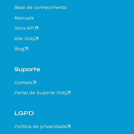
resolver?
Base de conhecimento
Rejeição 649: CT-e emitido em ambiente de
homologação com Razão Social do destinatário
Manuais
diferente de CT-E EMITIDO EM AMBIENTE DE
HOMOLOGACAO - SEM VALOR FISCAL - Como
Docs API
resolver?
Site Oobj
Rejeição 211: IE do substituto inválida - Como
resolver?
Blog
Rejeição 610: Existe MDF-e não encerrado para
esta placa, UF carregamento e UF
descarregamento em data de emissão diferente
Suporte
- Como resolver?
Rejeição 648 - CT-e emitido em ambiente de
Contato
homologação com Razão Social do recebedor
diferente de CT-E EMITIDO EM AMBIENTE DE
Portal de Suporte Oobj
HOMOLOGACAO - SEM VALOR FISCAL - Como
resolver?
Rejeição 777: Obrigatória a informação do NCM
completo - Como resolver?
LGPD
Rejeição 524: CFOP inválido, informar 5932 ou
6932 - Como resolver?
Política de privacidade