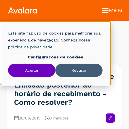
Este site faz uso de cookies para melhorar sua
Base de conhecimento
experiência de navegação. Conheça nossa
política de privacidade.
Início
Legislação Fiscal
Rejeições
Configurações de cookies
Aceitar
Recusar
Rejeição 703: Data-Hora de
Emissão posterior ao
horário de recebimento -
Como resolver?
26/06/2015
3 minutos