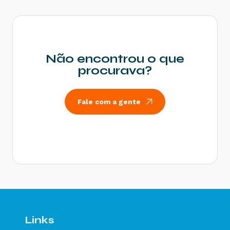
diferença na Chave de Acesso - Como resolver?
Rejeição 600: CSOSN incompatível na operação
com Não Contribuinte - Como resolver?
Rejeição 214: Tamanho da mensagem excedeu o
limite estabelecido - Como resolver?
Não encontrou o que
Rejeição 531: Total da BC ICMS difere do
procurava?
somatório dos itens - Como resolver?
Rejeição 540: Grupo de documentos informado
inválido para remetente que emite NFe - Como
Fale com a gente
resolver?
Rejeição 284: Certificado Transmissor revogado
- Como resolver?
Rejeição 646: CT-e emitido em ambiente de
homologação com Razão Social do remetente
diferente de CT-e EMITIDO EM AMBIENTE DE
HOMOLOGACAO - SEM VALOR FISCAL - Como
resolver?
Rejeição 647: CT-e emitido em ambiente de
homologação com Razão Social do expedidor
diferente de CT-E EMITIDO EM AMBIENTE DE
Links
HOMOLOGACAO - SEM VALOR FISCAL - Como