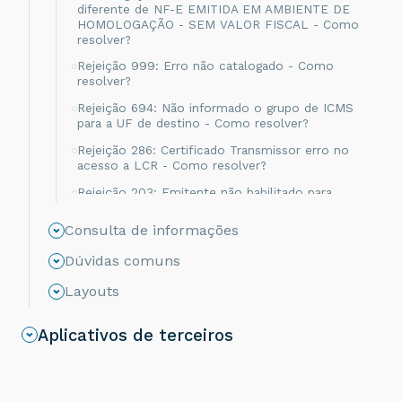
diferente de NF-E EMITIDA EM AMBIENTE DE
HOMOLOGAÇÃO - SEM VALOR FISCAL - Como
resolver?
Rejeição 999: Erro não catalogado - Como
resolver?
Rejeição 694: Não informado o grupo de ICMS
para a UF de destino - Como resolver?
Rejeição 286: Certificado Transmissor erro no
acesso a LCR - Como resolver?
Rejeição 203: Emitente não habilitado para
emissão de NF-e - Como resolver?
Consulta de informações
Rejeição 817: Unidade Tributável incompatível
com o NCM informado na operação com
Dúvidas comuns
Comércio Exterior [nItem:nnn] - Como resolver?
Layouts
Rejeição 656: Consumo Indevido - Como
resolver?
Aplicativos de terceiros
Rejeição 805: A SEFAZ do destinatário não
permite Contribuinte Isento de Inscrição
Estadual - Como resolver?
Rejeição 539: Duplicidade de NF-e, com