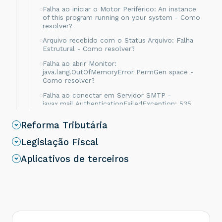
Falha ao iniciar o Motor Periférico: An instance
of this program running on your system - Como
resolver?
Arquivo recebido com o Status Arquivo: Falha
Estrutural - Como resolver?
Falha ao abrir Monitor:
java.lang.OutOfMemoryError PermGen space -
Como resolver?
Falha ao conectar em Servidor SMTP -
javax.mail.AuthenticationFailedException: 535
No SMTP server defined
Reforma Tributária
Erro: Second-level cache is not enabled for
usage - Como resolver?
Legislação Fiscal
Erro Could not find datasource:
Aplicativos de terceiros
java:comp/env/jdbc/oobjCentralDs - Como
resolver?
Erro: java.lang.ArrayIndexOutOfBoundsException
- Como resolver?
Arquivo XML autorizado pela Sefaz com Falha
Estrutural