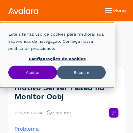
Este site faz uso de cookies para melhorar sua
Base de conhecimento
experiência de navegação. Conheça nossa
política de privacidade.
Início
Soluções Oobj
Ajuda e suporte
Configurações de cookies
Aceitar
Recusar
E-mail não enviado pelo
motivo Server Failed no
Monitor Oobj
19/09/2024
2 minutos
Problema