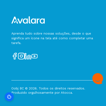
entrada do SAT não é a mais atual de acordo
com a Tabela de Vigência de Leiaute disponível
nos parâmetros de gestão - Como resolver?
DFe Client não inicia -
java.lang.ExceptionInInitializerError
Falha ao parsear o XML descompactado de
distribuicao - Como resolver?
Aprenda tudo sobre nossas soluções, desde o que
significa um ícone na tela até como completar uma
Logs do Tomcat com tamanho excessivo -
tarefa.
Como Resolver?
Mudando a emissão SAT para NFC-e devido a
problemas com o aparelho SAT
Erro no Pós-processador SAP ao tentar
processar arquivo de retorno
Oobj BC © 2026. Todos os direitos reservados.
Produzido orgulhosamente por
Atocca
.