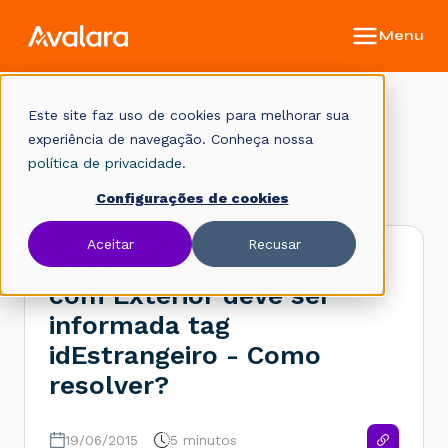
Este site faz uso de cookies para melhorar sua
Base de conhecimento
experiência de navegação. Conheça nossa
política de privacidade.
Início
Legislação Fiscal
Rejeições
Configurações de cookies
Aceitar
Recusar
Rejeição 720: Na operação
com Exterior deve ser
informada tag
idEstrangeiro - Como
resolver?
19/06/2015
5 minutos