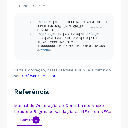
<
xPais
>
Taiwan
</
xPais
>
No TXT-SP:
</
enderDest
>
<
indIEDest
>
9
</
indIEDest
>
</
dest
>
</
code
>
<
code
>
E|NF-E EMITIDA EM AMBIENTE DE 
HOMOLOGACAO - SEM VALOR 
FISCAL|9|||||
<
strong
>
E03a|ABC1234|
</
strong
>
E05|NANJING EAST ROAD|161|4TH 
4F.-1|ROOM 4-1 SEC 
4|9999999|EXTERIOR|EX||1619|Taiwan||
</
code
>
Feita a correção, basta reenviar sua NFe a partir do
seu
Software Emissor.
Referência
Manual de Orientação do Contribuinte Anexo I –
Leiaute e Regras de Validação da NFe e da NFCe
Baixar