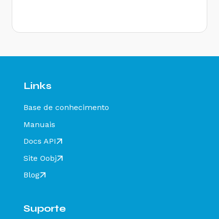
- Como resolver?
Rejeição 646: CT-e emitido em ambiente de
homologação com Razão Social do remetente
diferente de CT-e EMITIDO EM AMBIENTE DE
HOMOLOGACAO - SEM VALOR FISCAL - Como
resolver?
Rejeição 647: CT-e emitido em ambiente de
homologação com Razão Social do expedidor
diferente de CT-E EMITIDO EM AMBIENTE DE
Links
HOMOLOGACAO - SEM VALOR FISCAL - Como
resolver?
Base de conhecimento
Rejeição 649: CT-e emitido em ambiente de
homologação com Razão Social do destinatário
Manuais
diferente de CT-E EMITIDO EM AMBIENTE DE
HOMOLOGACAO - SEM VALOR FISCAL - Como
Docs API
resolver?
Site Oobj
Rejeição 211: IE do substituto inválida - Como
resolver?
Blog
Rejeição 610: Existe MDF-e não encerrado para
esta placa, UF carregamento e UF
descarregamento em data de emissão diferente
Suporte
- Como resolver?