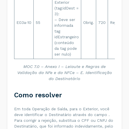
Exterior
R
<
nro
>
161
</
nro
>
<
xCpl
>
4TH 4F.-1
</
xCpl
>
(tag:idDest =
o
<
xBairro
>
ROOM 4-1 SEC 
3):
c
4
</
xBairro
>
– Deve ser
E
<
cMun
>
9999999
</
cMun
>
E03a-10
55
Obrig.
720
Rej.
<
xMun
>
EXTERIOR
</
xMun
>
informada
d
<
UF
>
EX
</
UF
>
tag
i
<
cPais
>
1619
</
cPais
>
idEstrangeiro
t
<
xPais
>
Taiwan
</
xPais
>
</
enderDest
>
(conteúdo
i
<
indIEDest
>
9
</
indIEDest
>
da tag pode
</
dest
>
</
code
>
ser nulo)
MOC 7.0 – Anexo I – Leiaute e Regras de
Validação da NFe e da NFCe – E. Identificação
do Destinatário
Como resolver
Em toda Operação de Saída, para o Exterior, você
deve identificar o Destinatário através do campo
.
Para corrigir a rejeição, substitua o CPF ou CNPJ do
Destinatário, que foi informado indevidamente, pelo