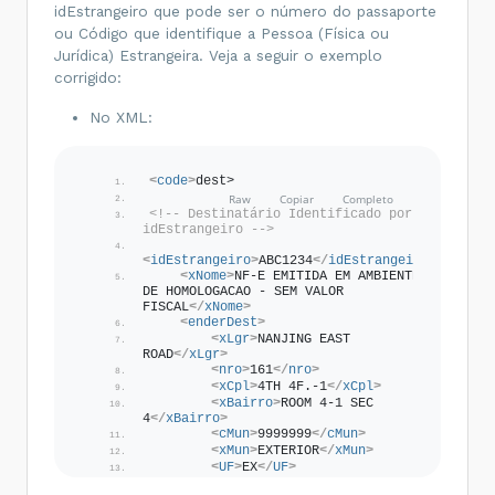
idEstrangeiro que pode ser o número do passaporte
ou Código que identifique a Pessoa (Física ou
Jurídica) Estrangeira. Veja a seguir o exemplo
corrigido:
No XML:
<
code
>
dest>
<!-- Destinatário Identificado por 
idEstrangeiro -->
<
idEstrangeiro
>
ABC1234
</
idEstrangeiro
>
<
xNome
>
NF-E EMITIDA EM AMBIENTE 
DE HOMOLOGACAO - SEM VALOR 
FISCAL
</
xNome
>
<
enderDest
>
<
xLgr
>
NANJING EAST 
ROAD
</
xLgr
>
<
nro
>
161
</
nro
>
<
xCpl
>
4TH 4F.-1
</
xCpl
>
<
xBairro
>
ROOM 4-1 SEC 
4
</
xBairro
>
<
cMun
>
9999999
</
cMun
>
<
xMun
>
EXTERIOR
</
xMun
>
<
UF
>
EX
</
UF
>
<
cPais
>
1619
</
cPais
>