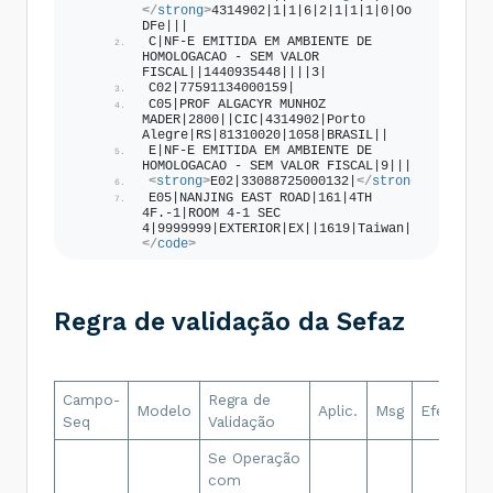
<
emit
>
</
strong
>
4314902|1|1|6|2|1|1|1|0|Oobj-
<
CNPJ
>
77591134000159
</
CNPJ
>
DFe|||
<
xNome
>
NF-E EMITIDA EM 
C|NF-E EMITIDA EM AMBIENTE DE 
AMBIENTE DE HOMOLOGACAO - SEM 
HOMOLOGACAO - SEM VALOR 
VALOR FISCAL
</
xNome
>
FISCAL||1440935448||||3|
<
enderEmit
>
C02|77591134000159|
<
xLgr
>
PROF ALGACYR MUNHOZ 
C05|PROF ALGACYR MUNHOZ 
MADER
</
xLgr
>
MADER|2800||CIC|4314902|Porto 
<
nro
>
2800
</
nro
>
Alegre|RS|81310020|1058|BRASIL||
<
xBairro
>
CIC
</
xBairro
>
E|NF-E EMITIDA EM AMBIENTE DE 
<
cMun
>
4314902
</
cMun
>
HOMOLOGACAO - SEM VALOR FISCAL|9|||||
<
strong
>
<
E02|33088725000132|
xMun
>
Porto Alegre
</
</
xMun
strong
>
>
E05|NANJING EAST ROAD|161|4TH 
<
UF
>
RS
</
UF
>
4F.-1|ROOM 4-1 SEC 
<
CEP
>
81310020
</
CEP
>
4|9999999|EXTERIOR|EX||1619|Taiwan||
<
cPais
>
1058
</
cPais
>
</
code
>
<
xPais
>
BRASIL
</
xPais
>
</
enderEmit
>
<
IE
>
1440935448
</
IE
>
<
CRT
>
3
</
CRT
>
Regra de validação da Sefaz
</
emit
>
<
dest
>
<!-- Destinatário Identificado 
por CNPJ -->
<
CNPJ
>
33088725000132
</
CNPJ
>
Campo-
Regra de
D
Modelo
Aplic.
Msg
Efeito
<
xNome
>
NF-E EMITIDA EM 
Seq
Validação
E
AMBIENTE DE HOMOLOGACAO - SEM 
VALOR FISCAL
</
xNome
>
<
enderDest
Se Operação
>
<
xLgr
>
NANJING EAST 
com
ROAD
</
xLgr
>