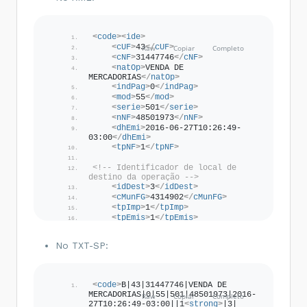
<
code
>
<
ide
>
<
cUF
>
43
</
cUF
>
<
cNF
>
31447746
</
cNF
>
<
natOp
>
VENDA DE 
MERCADORIAS
</
natOp
>
<
indPag
>
0
</
indPag
>
<
mod
>
55
</
mod
>
<
serie
>
501
</
serie
>
<
nNF
>
48501973
</
nNF
>
<
dhEmi
>
2016-06-27T10:26:49-
03:00
</
dhEmi
>
<
tpNF
>
1
</
tpNF
>
<!-- Identificador de local de 
destino da operação -->
<
idDest
>
3
</
idDest
>
<
cMunFG
>
4314902
</
cMunFG
>
<
tpImp
>
1
</
tpImp
>
<
tpEmis
>
1
</
tpEmis
>
<
cDV
>
6
</
cDV
>
<
tpAmb
>
2
</
tpAmb
>
No TXT-SP:
<
finNFe
>
1
</
finNFe
>
<
indFinal
>
1
</
indFinal
>
<
indPres
>
1
</
indPres
>
<
procEmi
>
0
</
procEmi
>
<
code
>
B|43|31447746|VENDA DE 
<
verProc
>
Oobj-DFe
</
verProc
>
MERCADORIAS|0|55|501|48501973|2016-06-
</
ide
>
27T10:26:49-03:00||1
<
strong
>
|3|