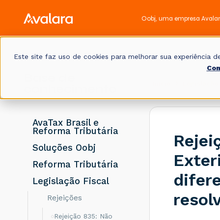
Oobj, uma empresa Avala
Este site faz uso de cookies para melhorar sua experiência
Con
Base de
Início
Legislação 
conhecimento
AvaTax Brasil e
Reforma Tributária
Rejei
Soluções Oobj
Exter
Reforma Tributária
difer
Legislação Fiscal
resol
Rejeições
Rejeição 835: Não