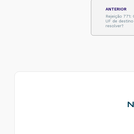
destinatário
diferente de CT-E
ANTERIOR
EMITIDO EM
Rejeição 771: 
AMBIENTE DE
UF de destin
HOMOLOGACAO -
resolver?
SEM VALOR
FISCAL - Como
resolver?
Rejeição 211: IE do
substituto inválida
- Como resolver?
Rejeição 610:
Existe MDF-e não
encerrado para
esta placa, UF
carregamento e UF
descarregamento
em data de
emissão diferente -
N
Como resolver?
Rejeição 648 - CT-
e emitido em
ambiente de
homologação com