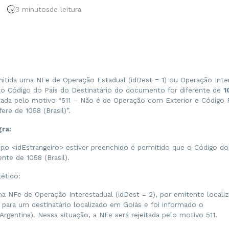
3 minutos
de leitura
itida uma NFe de Operação Estadual (idDest = 1) ou Operação Inte
e o Código do País do Destinatário do documento for diferente de
1
itada pelo motivo “511 – Não é de Operação com Exterior e Código 
fere de 1058 (Brasil)”.
gra:
o <idEstrangeiro> estiver preenchido é permitido que o Código do 
ente de 1058 (Brasil).
ético:
ma NFe de Operação Interestadual (idDest = 2), por emitente locali
 para um destinatário localizado em Goiás e foi informado o
Argentina). Nessa situação, a NFe será rejeitada pelo motivo 511.