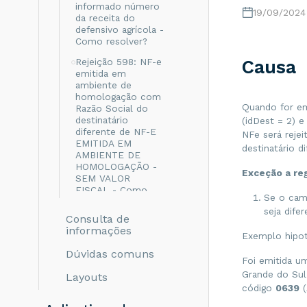
informado número
19/09/2024
da receita do
defensivo agrícola -
Como resolver?
Rejeição 598: NF-e
Causa
emitida em
ambiente de
homologação com
Quando for em
Razão Social do
destinatário
(idDest = 2) 
diferente de NF-E
NFe será reje
EMITIDA EM
destinatário di
AMBIENTE DE
HOMOLOGAÇÃO -
Exceção a re
SEM VALOR
FISCAL - Como
Se o camp
resolver?
seja difer
Consulta de
Rejeição 999: Erro
informações
não catalogado -
Exemplo hipot
Como resolver?
Dúvidas comuns
Foi emitida u
Rejeição 694: Não
Grande do Sul
Layouts
informado o grupo
código
0639
(
de ICMS para a UF
de destino - Como