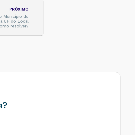
PRÓXIMO
o Município do
 da UF do Local
Como resolver?
a?