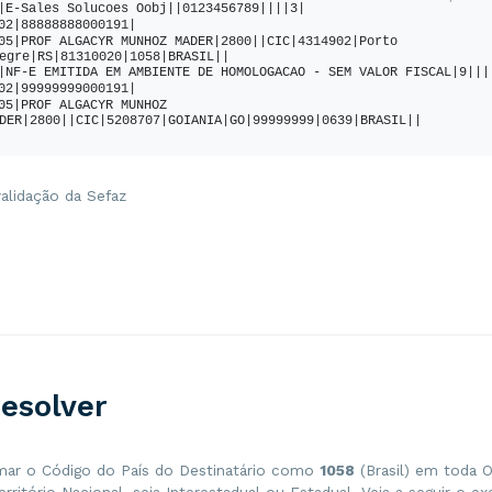
|E-Sales Solucoes Oobj||0123456789||||3|
<
xLgr
>
PROF ALGACYR MUNHOZ MADER
</
xLgr
>
02|88888888000191|
<
nro
>
2800
</
nro
>
05|PROF ALGACYR MUNHOZ MADER|2800||CIC|4314902|Porto 
<
xBairro
>
CIC
</
xBairro
>
egre|RS|81310020|1058|BRASIL||
<
cMun
>
4314902
</
cMun
>
|NF-E EMITIDA EM AMBIENTE DE HOMOLOGACAO - SEM VALOR FISCAL|9|||
<
xMun
>
Porto Alegre
</
xMun
>
02|99999999000191|
<
UF
>
RS
</
UF
>
05|PROF ALGACYR MUNHOZ 
<
CEP
>
81310020
</
CEP
>
DER|2800||CIC|5208707|GOIANIA|GO|99999999|0639|BRASIL||
<
cPais
>
1058
</
cPais
>
<
xPais
>
BRASIL
</
xPais
>
</
enderEmit
>
<
IE
>
0123456789
</
IE
>
<
CRT
>
3
</
CRT
>
validação da Sefaz
/
emit
>
dest
>
<
CNPJ
>
99999999000191
</
CNPJ
>
<
xNome
>
NF-E EMITIDA EM AMBIENTE DE HOMOLOGACAO - SEM VALOR 
SCAL
</
xNome
>
<
enderDest
>
<
xLgr
>
PROF ALGACYR MUNHOZ MADER
</
xLgr
>
<
nro
>
2800
</
nro
>
<
xBairro
>
CIC
</
xBairro
>
<
cMun
>
5208707
</
cMun
>
<
xMun
>
GOIANIA
</
xMun
>
<
UF
>
GO
</
UF
>
esolver
<
CEP
>
99999999
</
CEP
>
<
cPais
>
0639
</
cPais
>
<
xPais
>
BRASIL
</
xPais
>
</
enderDest
>
<
indIEDest
>
9
</
indIEDest
>
mar o Código do País do Destinatário como
1058
(Brasil) em toda 
/
dest
>