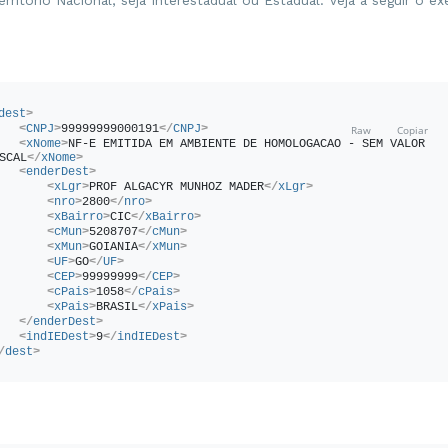
erritório Nacional, seja Interestadual ou Estadual. Veja a seguir o 
dest
>
<
CNPJ
>
99999999000191
</
CNPJ
>
<
xNome
>
NF-E EMITIDA EM AMBIENTE DE HOMOLOGACAO - SEM VALOR 
SCAL
</
xNome
>
<
enderDest
>
<
xLgr
>
PROF ALGACYR MUNHOZ MADER
</
xLgr
>
<
nro
>
2800
</
nro
>
<
xBairro
>
CIC
</
xBairro
>
<
cMun
>
5208707
</
cMun
>
<
xMun
>
GOIANIA
</
xMun
>
<
UF
>
GO
</
UF
>
<
CEP
>
99999999
</
CEP
>
<
cPais
>
1058
</
cPais
>
<
xPais
>
BRASIL
</
xPais
>
</
enderDest
>
<
indIEDest
>
9
</
indIEDest
>
/
dest
>