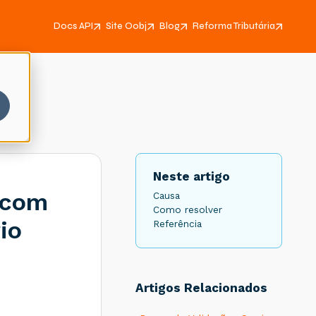
Docs API
Site Oobj
Blog
Reforma Tributária
Neste artigo
 com
Causa
Como resolver
io
Referência
Artigos Relacionados