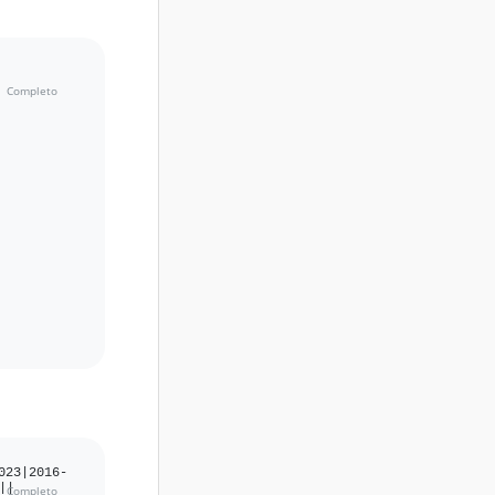
023|2016-
||