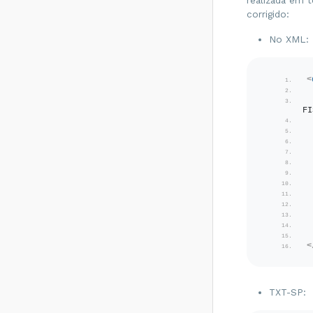
realizada em t
Como resolver?
corrigido:
Rejeição 531: Total
No XML:
da BC ICMS difere
do somatório dos
itens - Como
resolver?
<
Rejeição 540:
Grupo de
FI
documentos
informado inválido
para remetente
que emite NFe -
Como resolver?
Rejeição 284:
Certificado
Transmissor
revogado - Como
resolver?
<
Rejeição 646: CT-e
emitido em
ambiente de
TXT-SP:
homologação com
Razão Social do