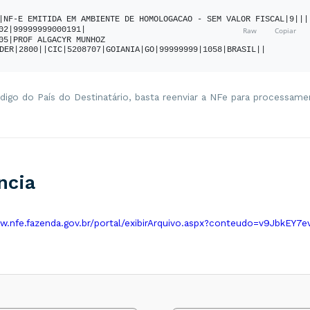
|NF-E EMITIDA EM AMBIENTE DE HOMOLOGACAO - SEM VALOR FISCAL|9|||
02|99999999000191|
05|PROF ALGACYR MUNHOZ 
DER|2800||CIC|5208707|GOIANIA|GO|99999999|1058|BRASIL||
digo do País do Destinatário, basta reenviar a NFe para processame
ncia
w.nfe.fazenda.gov.br/portal/exibirArquivo.aspx?conteudo=v9JbkEY7e