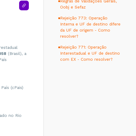
Regras de Validações Gerais,
Oobj e Sefaz
Rejeição 773: Operação
Interna e UF de destino difere
da UF de origem - Como
resolver?
Rejeição 771: Operação
restadual
Interestadual e UF de destino
058
(Brasil), a
com EX - Como resolver?
País
País (cPais)
zado no Rio