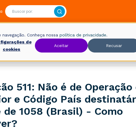
ra
 de navegação. Conheça nossa
política de privacidade.
figurações de
Aceitar
Recusar
cookies
Fiscal
Rejeições
ção 511: Não é de Operação
ior e Código País destinatár
e de 1058 (Brasil) - Como
ver?