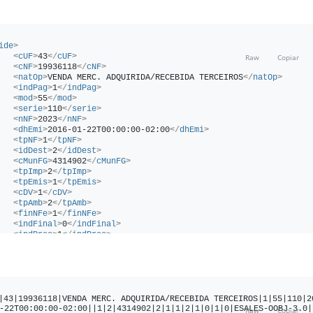
ide
>
<
cUF
>
43
</
cUF
>
<
cNF
>
19936118
</
cNF
>
<
natOp
>
VENDA MERC. ADQUIRIDA/RECEBIDA TERCEIROS
</
natOp
>
<
indPag
>
1
</
indPag
>
<
mod
>
55
</
mod
>
<
serie
>
110
</
serie
>
<
nNF
>
2023
</
nNF
>
<
dhEmi
>
2016-01-22T00:00:00-02:00
</
dhEmi
>
<
tpNF
>
1
</
tpNF
>
<
idDest
>
2
</
idDest
>
<
cMunFG
>
4314902
</
cMunFG
>
<
tpImp
>
2
</
tpImp
>
<
tpEmis
>
1
</
tpEmis
>
<
cDV
>
1
</
cDV
>
<
tpAmb
>
2
</
tpAmb
>
<
finNFe
>
1
</
finNFe
>
<
indFinal
>
0
</
indFinal
>
<
indPres
>
1
</
indPres
>
<
procEmi
>
0
</
procEmi
>
<
verProc
>
ESALES-OOBJ-3.0
</
verProc
>
/
ide
>
emit
>
<
CNPJ
>
88888888000191
</
CNPJ
>
<
xNome
>
E-Sales Solucoes Oobj
</
xNome
>
|43|19936118|VENDA MERC. ADQUIRIDA/RECEBIDA TERCEIROS|1|55|110|2
<
enderEmit
>
-22T00:00:00-02:00||1|2|4314902|2|1|1|2|1|0|1|0|ESALES-OOBJ-3.0|