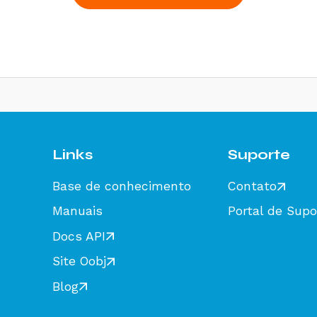
Links
Suporte
Base de conhecimento
Contato
Manuais
Portal de Supo
Docs API
Site Oobj
Blog