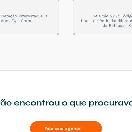
Operação Interestadual e
Rejeição 277: Códig
o com EX - Como
Local de Retirada: difere
de Retirada - 
ão encontrou o que procurav
Fale com a gente