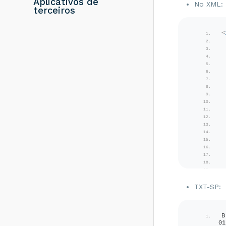
Aplicativos de
resolver?
No XML:
terceiros
Rejeição 286:
Certificado
<
Transmissor erro
no acesso a LCR -
Como resolver?
Rejeição 203:
Emitente não
habilitado para
emissão de NF-e -
Como resolver?
Rejeição 817:
Unidade Tributável
incompatível com
o NCM informado
na operação com
Comércio Exterior
[nItem:nnn] - Como
resolver?
TXT-SP:
Rejeição 656:
<
<
Consumo Indevido
- Como resolver?
B
01
Rejeição 805: A