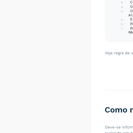
C
SEFAZ do
C
destinatário não
C
permite
Al
Contribuinte Isento
E
E
de Inscrição
E
Estadual - Como
MA
resolver?
Rejeição 539:
Duplicidade de NF-
Veja regra de 
e, com diferença
<
na Chave de
<
Acesso - Como
resolver?
FI
Rejeição 600:
CSOSN
incompatível na
operação com Não
Contribuinte -
Como resolver?
Como r
Rejeição 214:
Tamanho da
mensagem
excedeu o limite
Deve-se infor
<
estabelecido -