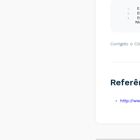
remetente
diferente de CT-e
E
EMITIDO EM
E
AMBIENTE DE
E
MA
HOMOLOGACAO -
SEM VALOR
FISCAL - Como
resolver?
Corrigido o Có
Rejeição 647: CT-e
emitido em
ambiente de
homologação com
Razão Social do
expedidor diferente
Referê
de CT-E EMITIDO
EM AMBIENTE DE
HOMOLOGACAO -
SEM VALOR
http://ww
FISCAL - Como
resolver?
Rejeição 649: CT-e
emitido em
ambiente de
homologação com
Razão Social do