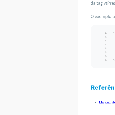
da tag vtPres
SEFAZ do
destinatário não
permite
O exemplo ut
Contribuinte Isento
de Inscrição
Estadual - Como
resolver?
<
Rejeição 539:
Duplicidade de NF-
e, com diferença
na Chave de
Acesso - Como
resolver?
<
Rejeição 600:
CSOSN
incompatível na
operação com Não
Contribuinte -
Referên
Como resolver?
Rejeição 214:
Tamanho da
Manual de
mensagem
excedeu o limite
estabelecido -