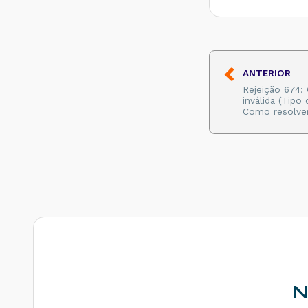
Como resolver?
Rejeição 531: Total
da BC ICMS difere
do somatório dos
itens - Como
ANTERIOR
resolver?
Rejeição 674:
Rejeição 540:
inválida (Tipo
Grupo de
Como resolve
documentos
informado inválido
para remetente
que emite NFe -
Como resolver?
Rejeição 284:
Certificado
Transmissor
revogado - Como
resolver?
Rejeição 646: CT-e
emitido em
ambiente de
N
homologação com
Razão Social do