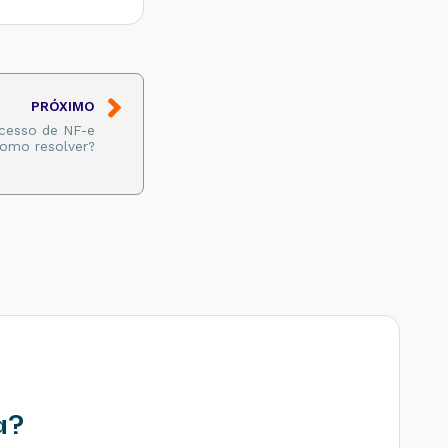
PRÓXIMO
acesso de NF-e
 Como resolver?
a?