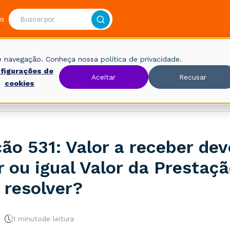
ra
 de navegação. Conheça nossa
política de privacidade.
figurações de
Aceitar
Recusar
cookies
Fiscal
Rejeições
ção 531: Valor a receber dev
 ou igual Valor da Prestaçã
resolver?
1 minuto
de leitura