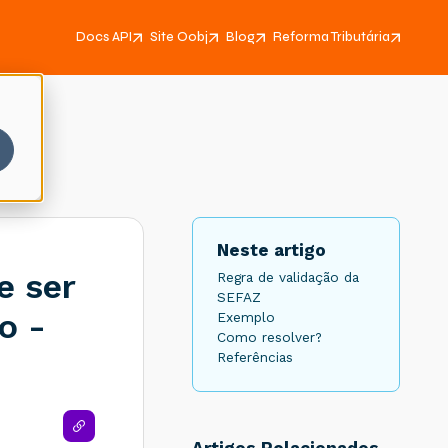
Docs API
Site Oobj
Blog
Reforma Tributária
Neste artigo
e ser
Regra de validação da
SEFAZ
o -
Exemplo
Como resolver?
Referências