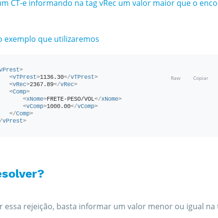
 um CT-e informando na tag vRec um valor maior que o enc
o exemplo que utilizaremos
vPrest
>
<
vTPrest
>
1136.30
</
vTPrest
>
<
vRec
>
2367.89
</
vRec
>
<
Comp
>
<
xNome
>
FRETE-PESO/VOL
</
xNome
>
<
vComp
>
1000.00
</
vComp
>
</
Comp
>
/
vPrest
>
solver?
r essa rejeição, basta informar um valor menor ou igual na 