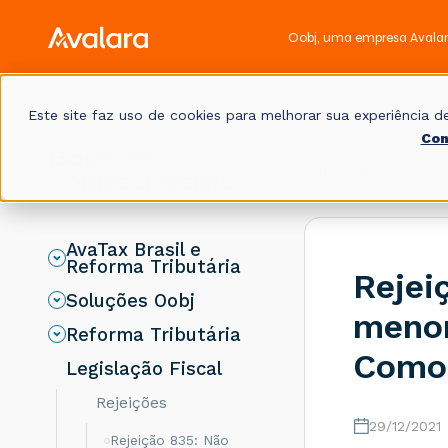
Oobj, uma empresa Avala
Este site faz uso de cookies para melhorar sua experiência
Con
Base de
Início
Legislação 
conhecimento
AvaTax Brasil e
Reforma Tributária
Rejei
Soluções Oobj
menor
Reforma Tributária
Como 
Legislação Fiscal
Rejeições
29/12/2021
Rejeição 835: Não