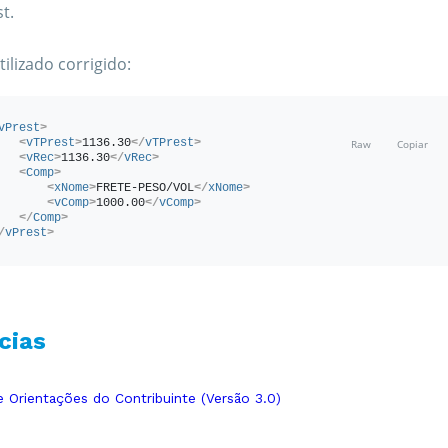
t.
ilizado corrigido:
vPrest
>
<
vTPrest
>
1136.30
</
vTPrest
>
<
vRec
>
1136.30
</
vRec
>
<
Comp
>
<
xNome
>
FRETE-PESO/VOL
</
xNome
>
<
vComp
>
1000.00
</
vComp
>
</
Comp
>
/
vPrest
>
cias
 Orientações do Contribuinte (Versão 3.0)