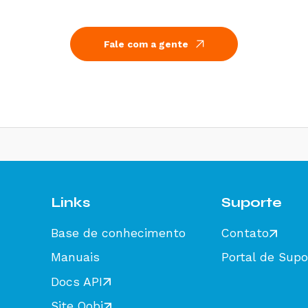
Fale com a gente
Links
Suporte
Base de conhecimento
Contato
Manuais
Portal de Supo
Docs API
Site Oobj