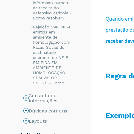
informado número
da receita do
defensivo agrícola -
Como resolver?
Quando emiti
Rejeição 598: NF-e
prestação do
emitida em
ambiente de
receber dev
homologação com
Razão Social do
destinatário
diferente de NF-E
EMITIDA EM
AMBIENTE DE
HOMOLOGAÇÃO -
Regra d
SEM VALOR
FISCAL - Como
resolver?
Consulta de
Rejeição 999: Erro
informações
não catalogado -
Como resolver?
Dúvidas comuns
Exempl
Rejeição 694: Não
Layouts
informado o grupo
de ICMS para a UF
de destino - Como