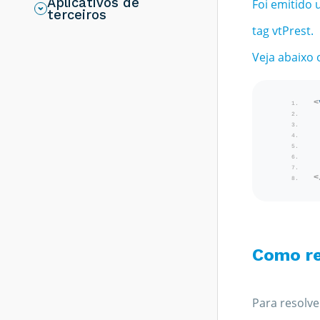
Aplicativos de
Foi emitido
resolver?
terceiros
Rejeição 286:
tag vtPrest.
Certificado
Transmissor erro
Veja abaixo 
no acesso a LCR -
Como resolver?
Rejeição 203:
<
Emitente não
habilitado para
emissão de NF-e -
Como resolver?
Rejeição 817:
Unidade Tributável
<
incompatível com
o NCM informado
na operação com
Comércio Exterior
[nItem:nnn] - Como
Como re
resolver?
Rejeição 656:
Consumo Indevido
- Como resolver?
Para resolve
Rejeição 805: A