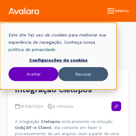
Este site faz uso de cookies para melhorar sua
Base de conhecimento
experiência de navegação. Conheça nossa
política de privacidade.
Início
Soluções Oobj
DFe Client
Configurações de cookies
Aceitar
Recusar
Fluxo de Emissão com a
Integração Cielopos
19/09/2024
4 minutos
A integração
Cielopos
está presente na solução
Oobj DF-e Client
, ela consiste em fazer o
processamento de um arquivo Json a partir de uma