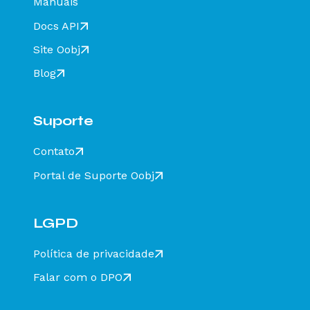
Manuais
DF-e Client
Docs API
Como configurar aba SAT/MF-e do DF-e Client
Como configurar a Integração HTTP do DF-e
Site Oobj
Client
Blog
Como configurar a vinculação SAT/MFE no
cadastro da empresa no DF-e Client
Como ativar / desativar o preenchimento do
Suporte
Responsável Técnico no DF-e Client
Como configurar impressão via obsCont no DF-
Contato
e Client?
Portal de Suporte Oobj
Como atualizar a versão do Java do serviço
Oobj DF-e Client
Como ativar a conexão HTTPS no DF-e Client
LGPD
para conexão segura com o Data Center Oobj?
Como alterar o DF-e Sequence através do DF-e
Política de privacidade
Client?
Falar com o DPO