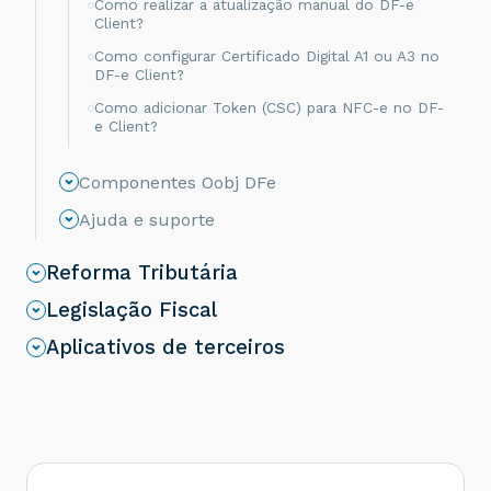
Como realizar a atualização manual do DF-e
Client?
Como configurar Certificado Digital A1 ou A3 no
DF-e Client?
Como adicionar Token (CSC) para NFC-e no DF-
e Client?
Como ativar Contingência no DF-e Client?
Componentes Oobj DFe
Como configurar a impressão automática no
DF-e Client?
Ajuda e suporte
Como ativar a gravação do XML Proc de
Documentos emitidos (NF-e, NFC-e, CT-e e
Reforma Tributária
CFe) no DF-e Client?
Legislação Fiscal
Como configurar Empresas/Unidades no DF-e
Client?
Aplicativos de terceiros
Como configurar a Integração via DLL no DF-e
Client?
Como configurar SAT DIMEP para testes?
Como configurar DF-e Client para emitir SAT?
Em quais situações o DF-e Client pode acionar