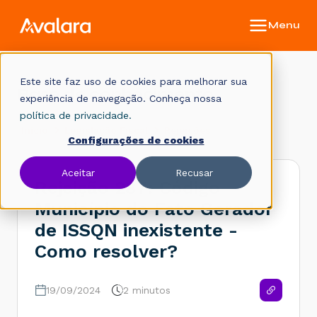
Este site faz uso de cookies para melhorar sua
Base de conhecimento
experiência de navegação. Conheça nossa
política de privacidade.
Início
Legislação Fiscal
Rejeições
Configurações de cookies
Aceitar
Recusar
Rejeição 287: Código
Município do Fato Gerador
de ISSQN inexistente -
Como resolver?
19/09/2024
2 minutos