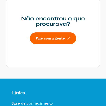
com Não Contribuinte - Como resolver?
Rejeição 214: Tamanho da mensagem excedeu o
limite estabelecido - Como resolver?
Não encontrou o que
Rejeição 531: Total da BC ICMS difere do
procurava?
somatório dos itens - Como resolver?
Rejeição 540: Grupo de documentos informado
inválido para remetente que emite NFe - Como
Fale com a gente
resolver?
Rejeição 284: Certificado Transmissor revogado
- Como resolver?
Rejeição 646: CT-e emitido em ambiente de
homologação com Razão Social do remetente
diferente de CT-e EMITIDO EM AMBIENTE DE
HOMOLOGACAO - SEM VALOR FISCAL - Como
resolver?
Rejeição 647: CT-e emitido em ambiente de
homologação com Razão Social do expedidor
diferente de CT-E EMITIDO EM AMBIENTE DE
Links
HOMOLOGACAO - SEM VALOR FISCAL - Como
resolver?
Base de conhecimento
Rejeição 649: CT-e emitido em ambiente de