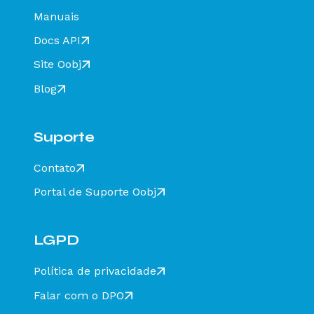
homologação com Razão Social do destinatário
Manuais
diferente de CT-E EMITIDO EM AMBIENTE DE
HOMOLOGACAO - SEM VALOR FISCAL - Como
Docs API
resolver?
Site Oobj
Rejeição 211: IE do substituto inválida - Como
resolver?
Blog
Rejeição 610: Existe MDF-e não encerrado para
esta placa, UF carregamento e UF
descarregamento em data de emissão diferente
Suporte
- Como resolver?
Rejeição 648 - CT-e emitido em ambiente de
Contato
homologação com Razão Social do recebedor
diferente de CT-E EMITIDO EM AMBIENTE DE
Portal de Suporte Oobj
HOMOLOGACAO - SEM VALOR FISCAL - Como
resolver?
Rejeição 777: Obrigatória a informação do NCM
completo - Como resolver?
LGPD
Rejeição 524: CFOP inválido, informar 5932 ou
6932 - Como resolver?
Política de privacidade
Rejeição 471: Informado NCM=00 indevidamente
Falar com o DPO
- Como resolver?