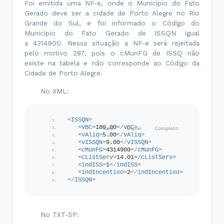
Foi emitida uma NF-e, onde o Município do Fato
Gerado deve ser a cidade de Porto Alegre no Rio
Grande do Sul, e foi informado o Código do
Município do Fato Gerado de ISSQN igual
a 4314900. Nessa situação a NF-e será rejeitada
pelo motivo 287, pois o cMunFG de ISSQ não
existe na tabela e não corresponde ao Código da
Cidade de Porto Alegre.
No XML:
<
ISSQN
>
<
vBC
>
180.00
</
vBC
>
<
vAliq
>
5.00
</
vAliq
>
<
vISSQN
>
9.00
</
vISSQN
>
<
cMunFG
>
4314900
</
cMunFG
>
<
cListServ
>
14.01
</
cListServ
>
<
indISS
>
1
</
indISS
>
<
indIncentivo
>
2
</
indIncentivo
>
</
ISSQN
>
No TXT-SP: