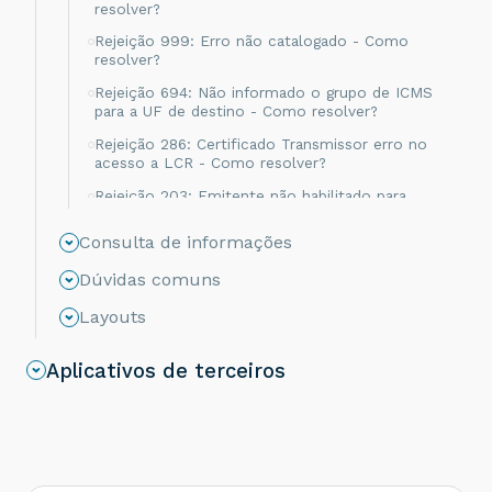
resolver?
Rejeição 999: Erro não catalogado - Como
resolver?
Rejeição 694: Não informado o grupo de ICMS
para a UF de destino - Como resolver?
Rejeição 286: Certificado Transmissor erro no
acesso a LCR - Como resolver?
Rejeição 203: Emitente não habilitado para
emissão de NF-e - Como resolver?
Consulta de informações
Rejeição 817: Unidade Tributável incompatível
com o NCM informado na operação com
Dúvidas comuns
Comércio Exterior [nItem:nnn] - Como resolver?
Layouts
Rejeição 656: Consumo Indevido - Como
resolver?
Aplicativos de terceiros
Rejeição 805: A SEFAZ do destinatário não
permite Contribuinte Isento de Inscrição
Estadual - Como resolver?
Rejeição 539: Duplicidade de NF-e, com
diferença na Chave de Acesso - Como resolver?
Rejeição 600: CSOSN incompatível na operação