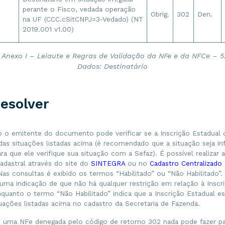
perante o Fisco, vedada operação
Obrig.
302
Den.
na UF (CCC.cSitCNPJ=3-Vedado) (NT
2019.001 v1.00)
 Anexo I – Leiaute e Regras de Validação da NFe e da NFCe – 5
Dados: Destinatário
esolver
o o emitente do documento pode verificar se a Inscrição Estadual d
as situações listadas acima (é recomendado que a situação seja i
ara que ele verifique sua situação com a Sefaz). É possível realizar 
adastral através do site do
SINTEGRA
ou no
Cadastro Centralizado
Nas consultas é exibido os termos “Habilitado” ou “Não Habilitado”.
 uma indicação de que não há qualquer restrição em relação à Inscr
nquanto o termo “Não Habilitado” indica que a Inscrição Estadual 
uações listadas acima no cadastro da Secretaria de Fazenda.
 uma NFe denegada pelo código de retorno 302 nada pode fazer para