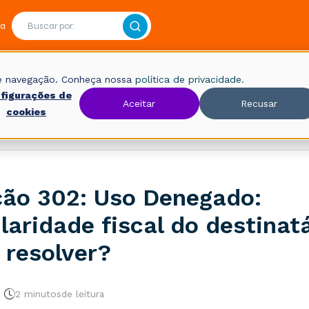
ra
 de navegação. Conheça nossa
política de privacidade.
figurações de
Aceitar
Recusar
cookies
Fiscal
Rejeições
ção 302: Uso Denegado:
ularidade fiscal do destinatá
resolver?
2 minutos
de leitura