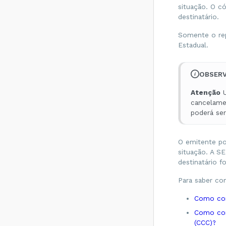
situação. O có
SEFAZ do
destinatário não
destinatário.
permite
Contribuinte Isento
Somente o repr
de Inscrição
Estadual.
Estadual - Como
resolver?
Rejeição 539:
OBSER
Duplicidade de NF-
e, com diferença
Atenção
U
na Chave de
cancelamen
Acesso - Como
poderá se
resolver?
Rejeição 600:
CSOSN
O emitente pod
incompatível na
situação. A SE
operação com Não
destinatário f
Contribuinte -
Como resolver?
Para saber com
Rejeição 214:
Tamanho da
Como con
mensagem
Como con
excedeu o limite
(CCC)?
estabelecido -