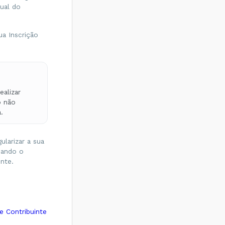
dual do
ua Inscrição
alizar
o não
.
larizar a sua
quando o
ente.
e Contribuinte