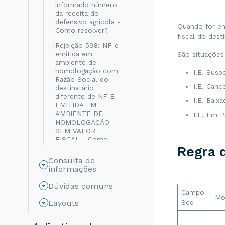
informado número
da receita do
defensivo agrícola -
Quando for em
Como resolver?
fiscal do dest
Rejeição 598: NF-e
emitida em
São situações
ambiente de
homologação com
I.E. Susp
Razão Social do
I.E. Canc
destinatário
diferente de NF-E
I.E. Baixa
EMITIDA EM
AMBIENTE DE
I.E. Em P
HOMOLOGAÇÃO -
SEM VALOR
FISCAL - Como
resolver?
Regra 
Consulta de
Rejeição 999: Erro
informações
não catalogado -
Como resolver?
Dúvidas comuns
Campo-
Rejeição 694: Não
Mo
Layouts
Seq
informado o grupo
de ICMS para a UF
de destino - Como