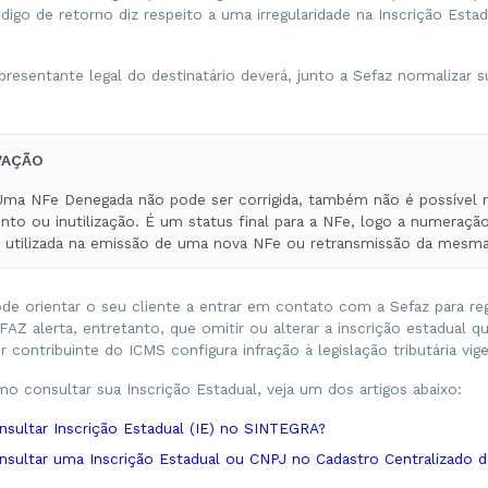
digo de retorno diz respeito a uma irregularidade na Inscrição Esta
esentante legal do destinatário deverá, junto a Sefaz normalizar s
VAÇÃO
ma NFe Denegada não pode ser corrigida, também não é possível re
to ou inutilização. É um status final para a NFe, logo a numeraçã
r utilizada na emissão de uma nova NFe ou retransmissão da mesma
e orientar o seu cliente a entrar em contato com a Sefaz para regu
FAZ alerta, entretanto, que omitir ou alterar a inscrição estadual 
or contribuinte do ICMS configura infração à legislação tributária vig
o consultar sua Inscrição Estadual, veja um dos artigos abaixo:
sultar Inscrição Estadual (IE) no SINTEGRA?
sultar uma Inscrição Estadual ou CNPJ no Cadastro Centralizado d