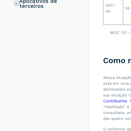
Aplicativos de
resolver?
5E17-
terceiros
55
Rejeição 286:
40
Certificado
Transmissor erro
no acesso a LCR -
Como resolver?
MOC 7.0 –
Rejeição 203:
Emitente não
habilitado para
emissão de NF-e -
Como r
Como resolver?
Rejeição 817:
Unidade Tributável
Nessa situaçã
incompatível com
o NCM informado
está em uma d
na operação com
destinatário p
Comércio Exterior
sua situação c
[nItem:nnn] - Como
Contribuinte
. 
resolver?
“Habilitado” é
Rejeição 656:
consultada, e
Consumo Indevido
das quatro sit
- Como resolver?
O emitente de
Rejeição 805: A