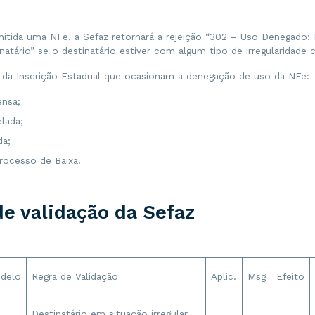
itida uma NFe, a Sefaz retornará a rejeição “302 – Uso Denegado: I
inatário” se o destinatário estiver com algum tipo de irregularidade c
 da Inscrição Estadual que ocasionam a denegação de uso da NFe:
ensa;
elada;
da;
rocesso de Baixa.
de validação da Sefaz
delo
Regra de Validação
Aplic.
Msg
Efeito
Destinatário em situação irregular