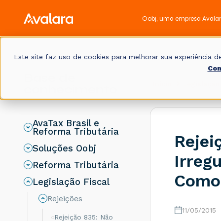
Oobj, uma empresa Avala
Este site faz uso de cookies para melhorar sua experiência
Con
Base de
Início
Legislação 
conhecimento
AvaTax Brasil e
Reforma Tributária
Rejei
Soluções Oobj
Irreg
Reforma Tributária
Como 
Legislação Fiscal
Rejeições
11/05/2015
Rejeição 835: Não