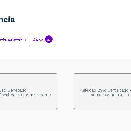
ncia
-leiaute-e-rv
Baixar
 Uso Denegado:
Rejeição 296: Certificado 
 fiscal do emitente - Como
no acesso a LCR - 