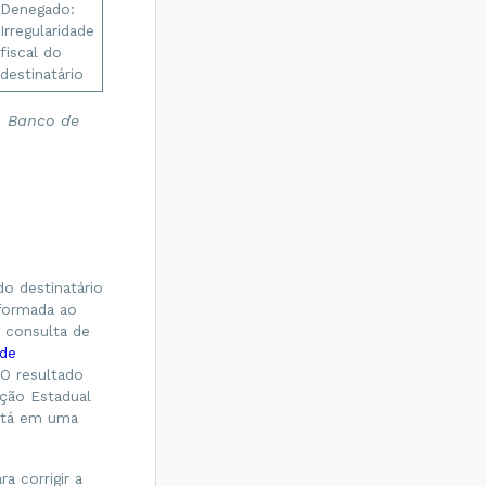
Denegado:
Irregularidade
fiscal do
destinatário
. Banco de
o destinatário
nformada ao
a consulta de
 de
 O resultado
ição Estadual
está em uma
 corrigir a