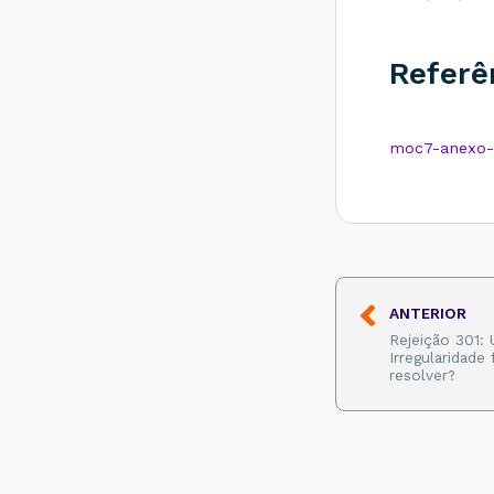
Como resolver?
Rejeição 531: Total
Referê
da BC ICMS difere
do somatório dos
itens - Como
resolver?
moc7-anexo-i
Rejeição 540:
Grupo de
documentos
informado inválido
para remetente
que emite NFe -
Como resolver?
Rejeição 284:
ANTERIOR
Certificado
Transmissor
Rejeição 301:
revogado - Como
Irregularidade
resolver?
resolver?
Rejeição 646: CT-e
emitido em
ambiente de
homologação com
Razão Social do