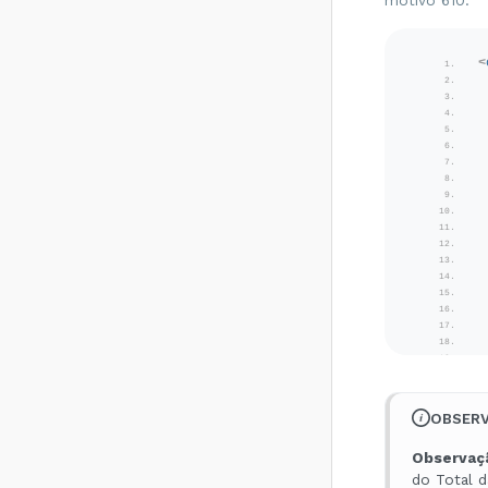
motivo 610.
remetente
diferente de CT-e
EMITIDO EM
AMBIENTE DE
<
HOMOLOGACAO -
SEM VALOR
FISCAL - Como
resolver?
Rejeição 647: CT-e
emitido em
ambiente de
homologação com
Razão Social do
expedidor diferente
de CT-E EMITIDO
EM AMBIENTE DE
HOMOLOGACAO -
SEM VALOR
FISCAL - Como
resolver?
Rejeição 649: CT-e
OBSER
emitido em
ambiente de
Observaç
homologação com
do Total d
Razão Social do