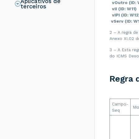
Aplicativos de
resolver?
vOutro (ID:
terceiros
vII (ID: W11)
Rejeição 286:
vIPI (ID: W1
Certificado
vServ (ID: W
Transmissor erro
no acesso a LCR -
2 – A regra d
Como resolver?
Anexo XI.02 d
Rejeição 203:
Emitente não
3 – A Esta reg
habilitado para
do ICMS Deson
emissão de NF-e -
Como resolver?
Rejeição 817:
Regra 
Unidade Tributável
incompatível com
o NCM informado
na operação com
Comércio Exterior
[nItem:nnn] - Como
Campo-
Mo
resolver?
Seq
Rejeição 656:
Consumo Indevido
- Como resolver?
Rejeição 805: A