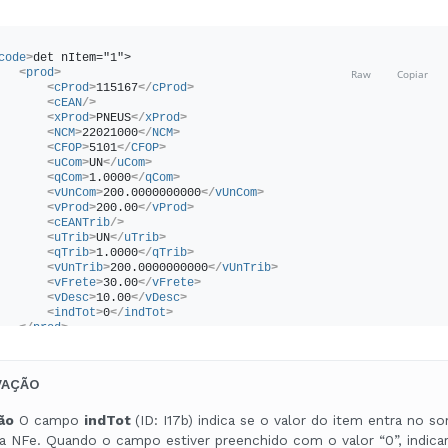
code
>
det nItem="1">
<
prod
>
<
cProd
>
115167
</
cProd
>
<
cEAN
/>
<
xProd
>
PNEUS
</
xProd
>
<
NCM
>
22021000
</
NCM
>
<
CFOP
>
5101
</
CFOP
>
<
uCom
>
UN
</
uCom
>
<
qCom
>
1.0000
</
qCom
>
<
vUnCom
>
200.0000000000
</
vUnCom
>
<
vProd
>
200.00
</
vProd
>
<
cEANTrib
/>
<
uTrib
>
UN
</
uTrib
>
<
qTrib
>
1.0000
</
qTrib
>
<
vUnTrib
>
200.0000000000
</
vUnTrib
>
<
vFrete
>
30.00
</
vFrete
>
<
vDesc
>
10.00
</
vDesc
>
<
indTot
>
0
</
indTot
>
</
prod
>
<
imposto
>
<
ICMS
>
<
ICMS00
>
VAÇÃO
<
orig
>
0
</
orig
>
<
CST
>
00
</
CST
>
<
modBC
>
1
</
modBC
>
ão
O campo
indTot
(ID: I17b) indica se o valor do item entra no s
<
vBC
>
200.00
</
vBC
>
a NFe. Quando o campo estiver preenchido com o valor “0”, indica
<
pICMS
>
12.00
</
pICMS
>