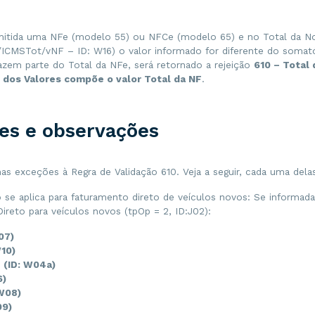
itida uma NFe (modelo 55) ou NFCe (modelo 65) e no Total da No
/ICMSTot/vNF – ID: W16) o valor informado for diferente do somat
zem parte do Total da NFe, será retornado a rejeição
610 – Total 
 dos Valores compõe o valor Total da NF
.
es e observações
as exceções à Regra de Validação 610. Veja a seguir, cada uma dela
o se aplica para faturamento direto de veículos novos: Se informad
ireto para veículos novos (tpOp = 2, ID:J02):
W07)
W10)
(ID: W04a)
6)
 W08)
09)