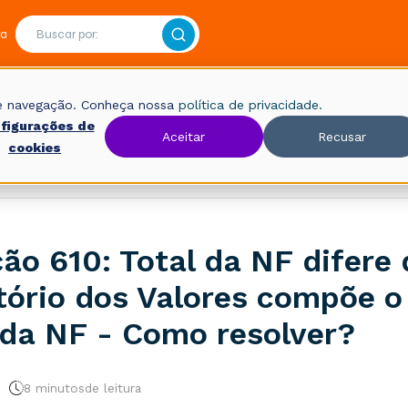
ra
 de navegação. Conheça nossa
política de privacidade.
figurações de
Aceitar
Recusar
cookies
Fiscal
Rejeições
ção 610: Total da NF difere
ório dos Valores compõe o 
 da NF - Como resolver?
8 minutos
de leitura