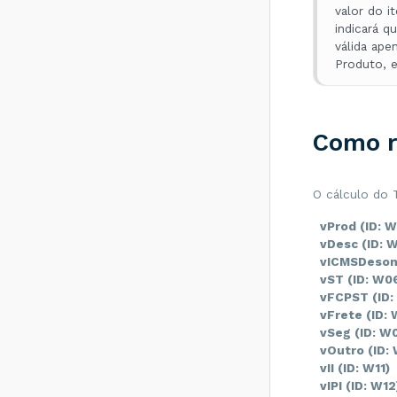
destinatário
valor do 
diferente de CT-E
indicará q
EMITIDO EM
válida ap
AMBIENTE DE
Produto, 
HOMOLOGACAO -
SEM VALOR
FISCAL - Como
resolver?
Como r
Rejeição 211: IE do
substituto inválida
- Como resolver?
O cálculo do 
Rejeição 610:
Existe MDF-e não
vProd (ID: 
encerrado para
esta placa, UF
vDesc (ID: 
carregamento e UF
vICMSDeson 
descarregamento
vST (ID: W0
em data de
<
vFCPST (ID:
emissão diferente -
<
vFrete (ID:
Como resolver?
vSeg (ID: W
Rejeição 648 - CT-
vOutro (ID:
e emitido em
vII (ID: W11)
ambiente de
vIPI (ID: W1
homologação com