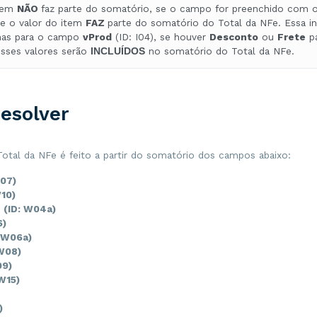
item
NÃO
faz parte do somatório, se o campo for preenchido com o 
<
vICMS
>
24.00
</
vICMS
>
</
ICMS00
>
ue o valor do item
FAZ
parte do somatório do Total da NFe. Essa i
</
ICMS
>
enas para o campo
vProd
(ID: I04), se houver
Desconto
ou
Frete
pa
<
IPI
>
esses valores serão
no somatório do Total da NFe.
INCLUÍDOS
<
qSelo
>
0
</
qSelo
>
<
cEnq
>
999
</
cEnq
>
<
IPINT
>
<
CST
>
53
</
CST
>
</
IPINT
>
</
IPI
>
esolver
<
PIS
>
<
PISNT
>
<
CST
>
08
</
CST
>
</
PISNT
>
Total da NFe é feito a partir do somatório dos campos abaixo:
</
PIS
>
<
COFINS
>
W07)
<
COFINSNT
>
<
CST
>
08
</
CST
>
W10)
</
COFINSNT
>
(ID: W04a)
</
COFINS
>
6)
</
imposto
>
/
det
>
 W06a)
det
nItem
=
"2"
>
 W08)
<
prod
>
09)
<
cProd
>
115167
</
cProd
>
<
cEAN
/>
 W15)
<
xProd
>
PNEUS
</
xProd
>
<
NCM
>
22021000
</
NCM
>
2)
<
CFOP
>
5101
</
CFOP
>