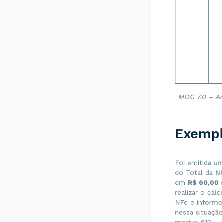
Como resolver?
Rejeição 531: Total
da BC ICMS difere
do somatório dos
itens - Como
resolver?
Rejeição 540:
Grupo de
documentos
informado inválido
MOC 7.0 – A
para remetente
que emite NFe -
Como resolver?
Exemp
Rejeição 284:
Certificado
Transmissor
revogado - Como
Foi emitida u
resolver?
do Total da N
em
R$ 60,00
Rejeição 646: CT-e
emitido em
realizar o cál
ambiente de
NFe e informo
homologação com
nessa situaçã
Razão Social do