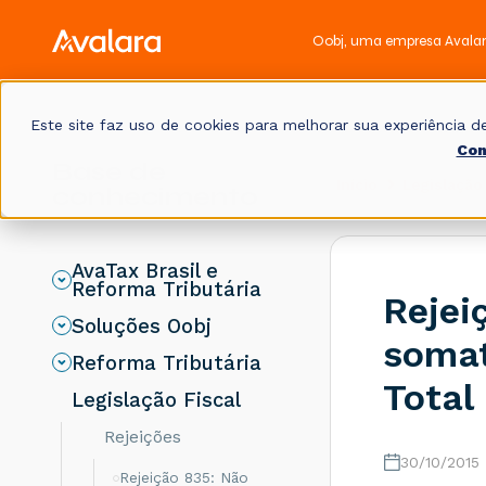
Oobj, uma empresa Avala
Este site faz uso de cookies para melhorar sua experiência
Con
Base de
Início
Legislação 
conhecimento
AvaTax Brasil e
Reforma Tributária
Rejei
Soluções Oobj
somat
Reforma Tributária
Total
Legislação Fiscal
Rejeições
30/10/2015
Rejeição 835: Não