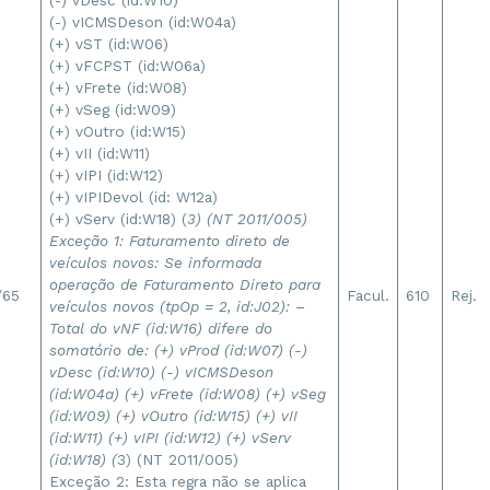
(-) vDesc (id:W10)
(-) vICMSDeson (id:W04a)
(+) vST (id:W06)
(+) vFCPST (id:W06a)
(+) vFrete (id:W08)
(+) vSeg (id:W09)
(+) vOutro (id:W15)
(+) vII (id:W11)
(+) vIPI (id:W12)
(+) vIPIDevol (id: W12a)
(+) vServ (id:W18) (
3) (NT 2011/005)
Exceção 1: Faturamento direto de
veículos novos: Se informada
operação de Faturamento Direto para
/65
Facul.
610
Rej.
veículos novos (tpOp = 2, id:J02): –
Total do vNF (id:W16) difere do
somatório de: (+) vProd (id:W07) (-)
vDesc (id:W10) (-) vICMSDeson
(id:W04a) (+) vFrete (id:W08) (+) vSeg
(id:W09) (+) vOutro (id:W15) (+) vII
(id:W11) (+) vIPI (id:W12) (+) vServ
(id:W18) (
3) (NT 2011/005)
Exceção 2: Esta regra não se aplica