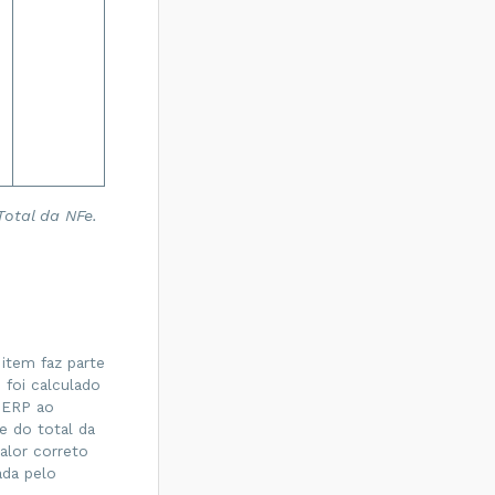
otal da NFe.
item faz parte
 foi calculado
a ERP ao
e do total da
alor correto
ada pelo