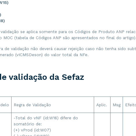
 W15)
2)
18)
e validação se aplica somente para os Códigos de Produto ANP rela
o MOC (tabela de Códigos ANP são apresentados no final do artigo)
ra de validação não deverá causar rejeição caso não tenha sido subt
erado (vICMSDeson) do valor total da NFe.
de validação da Sefaz
delo
Regra de Validação
Aplic.
Msg
Efeit
-Total do vNF (id:W16) difere do
somatório de:
(+) vProd (id:W07)