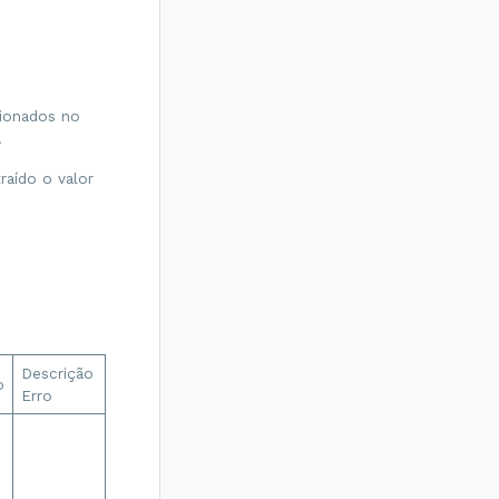
cionados no
.
raído o valor
Descrição
o
Erro