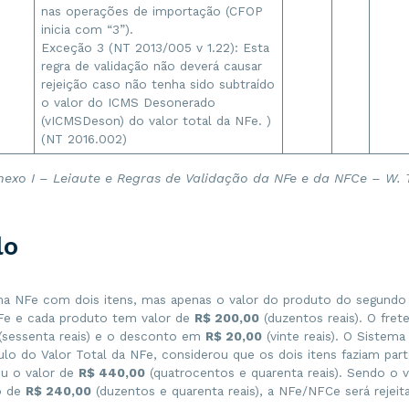
nas operações de importação (CFOP
inicia com “3”).
Exceção 3 (NT 2013/005 v 1.22): Esta
regra de validação não deverá causar
rejeição caso não tenha sido subtraído
o valor do ICMS Desonerado
(vICMSDeson) do valor total da NFe. )
(NT 2016.002)
nexo I – Leiaute e Regras de Validação da NFe e da NFCe – W. T
lo
ma NFe com dois itens, mas apenas o valor do produto do segundo 
Fe e cada produto tem valor de
R$ 200,00
(duzentos reais). O frete
(sessenta reais) e o desconto em
R$ 20,00
(vinte reais). O Sistem
culo do Valor Total da NFe, considerou que os dois itens faziam part
u o valor de
R$ 440,00
(quatrocentos e quarenta reais). Sendo o v
o de
R$ 240,00
(duzentos e quarenta reais), a NFe/NFCe será rejeit