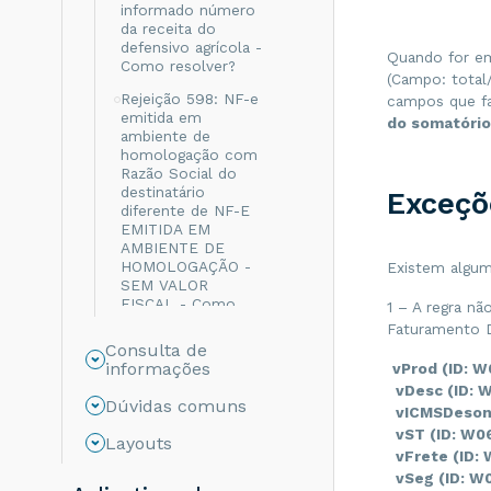
informado número
da receita do
defensivo agrícola -
Quando for em
Como resolver?
(Campo: total
Rejeição 598: NF-e
campos que fa
emitida em
do somatório
ambiente de
homologação com
Razão Social do
destinatário
Exceçõ
diferente de NF-E
EMITIDA EM
AMBIENTE DE
HOMOLOGAÇÃO -
Existem algum
SEM VALOR
FISCAL - Como
1 – A regra nã
resolver?
Faturamento D
Consulta de
Rejeição 999: Erro
informações
vProd (ID: 
não catalogado -
vDesc (ID: 
Como resolver?
Dúvidas comuns
vICMSDeson 
Rejeição 694: Não
vST (ID: W0
Layouts
informado o grupo
vFrete (ID:
de ICMS para a UF
vSeg (ID: W
de destino - Como