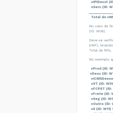
vIPIDevol (I
Razão Social do
recebedor
vServ (ID: W
diferente de CT-E
_____________
EMITIDO EM
Total do vNF
AMBIENTE DE
HOMOLOGACAO -
No caso de fa
SEM VALOR
(ID: W06).
FISCAL - Como
resolver?
Deve-se verif
Rejeição 777:
(vNF), levand
Obrigatória a
Total da NFe,
informação do
NCM completo -
No exemplo ap
Como resolver?
vProd (ID: W
Rejeição 524: CFOP
inválido, informar
vDesc (ID: W
5932 ou 6932 -
vICMSDeson (
Como resolver?
vST (ID: W06
vFCPST (ID: 
Rejeição 471:
Informado NCM=00
vFrete (ID: 
indevidamente -
vSeg (ID: W0
Como resolver?
vOutro (ID: 
vII (ID: W11) 
Rejeição 680: