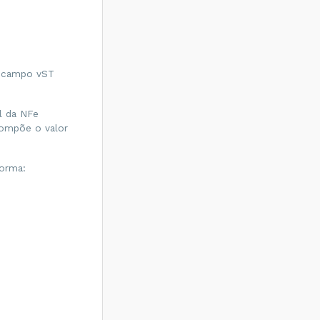
o campo vST
l da NFe
compõe o valor
forma: