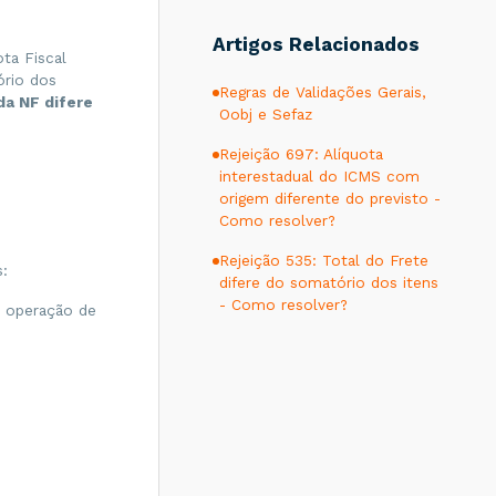
Artigos Relacionados
ta Fiscal
ório dos
Regras de Validações Gerais,
da NF difere
Oobj e Sefaz
Rejeição 697: Alíquota
interestadual do ICMS com
origem diferente do previsto -
Como resolver?
Rejeição 535: Total do Frete
s:
difere do somatório dos itens
- Como resolver?
a operação de