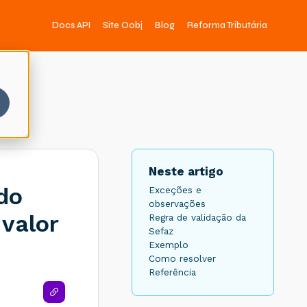
Docs API
Site Oobj
Blog
Reforma Tributária
Neste artigo
 do
Exceções e
observações
valor
Regra de validação da
Sefaz
Exemplo
Como resolver
Referência