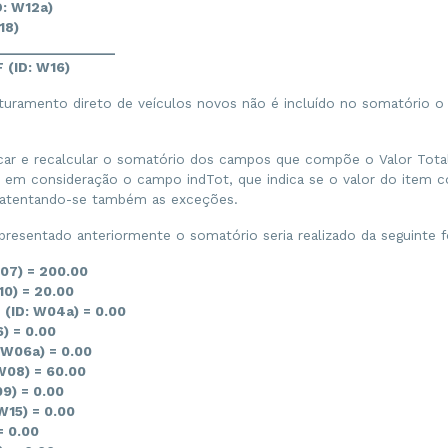
<
uCom
>
UN
</
uCom
>
D: W12a)
<
qCom
>
1.0000
</
qCom
>
18)
<
vUnCom
>
200.0000000000
</
vUnCom
>
_________________
<
vProd
>
200.00
</
vProd
>
<
cEANTrib
/>
 (ID: W16)
<
uTrib
>
UN
</
uTrib
>
<
qTrib
>
1.0000
</
qTrib
>
turamento direto de veículos novos não é incluído no somatório 
<
vUnTrib
>
200.0000000000
</
vUnTrib
>
<
vFrete
>
30.00
</
vFrete
>
<
vDesc
>
10.00
</
vDesc
>
<
indTot
>
1
</
indTot
>
icar e recalcular o somatório dos campos que compõe o Valor Tota
</
prod
>
o em consideração o campo indTot, que indica se o valor do item 
<
imposto
>
<
ICMS
>
 atentando-se também as exceções.
<
ICMS00
>
<
orig
>
0
</
orig
>
resentado anteriormente o somatório seria realizado da seguinte 
<
CST
>
00
</
CST
>
<
modBC
>
1
</
modBC
>
07) = 200.00
<
vBC
>
200.00
</
vBC
>
<
pICMS
>
12.00
</
pICMS
>
10) = 20.00
<
vICMS
>
24.00
</
vICMS
>
ID: W04a) = 0.00
</
ICMS00
>
) = 0.00
</
ICMS
>
<
IPI
>
W06a) = 0.00
<
qSelo
>
0
</
qSelo
>
W08) = 60.00
<
cEnq
>
999
</
cEnq
>
9) = 0.00
<
IPINT
>
<
CST
>
53
</
CST
>
W15) = 0.00
</
IPINT
>
= 0.00
</
IPI
>