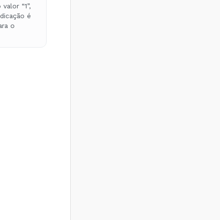
valor “1”,
ndicação é
ra o