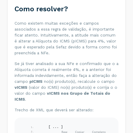
<
tpEmis
>
1
</
tpEmis
>
Como resolver?
<
tpAmb
>
2
</
tpAmb
>
<
finNFe
>
1
</
finNFe
>
<
indFinal
>
1
</
indFinal
>
<
indPres
>
1
</
indPres
>
Como existem muitas exceções e campos
<
procEmi
>
0
</
procEmi
>
associados a essa regra de validação, é importante
<
verProc
>
OOBJ-NFE_EE
</
verProc
>
ficar atento. Intuitivamente, a atitude mais comum
</
ide
>
<
emit
>
é alterar a Alíquota do ICMS (pICMS) para 4%, valor
que é esperado pela Sefaz devido a forma como foi
    [ ... ]
preenchida a NFe.
<
dest
>
Se já tiver analisado a sua NFe e confirmado que o a
    [ ... ]
Alíquota correta é realmente 4%, e a anterior foi
informada indevidamente, então faça a alteração do
<
det
nItem
=
"1"
>
<
prod
>
campo
pICMS
no(s) produto(s), recalcule o campo
<
cProd
>
4450
</
cProd
>
vICMS
(valor do ICMS) no(s) produto(s) e corrija o o
<
cEAN
/>
valor do campo
vICMS nos Grupo de Totais do
<
xProd
>
NF-E EMITIDA EM AMBIENTE D
HOMOLOGACAO - SEM VALOR FISCAL
</
xProd
>
ICMS
.
<
NCM
>
44170010
</
NCM
>
<
CEST
>
1300402
</
CEST
>
Trecho de XML que deverá ser alterado:
<
indEscala
>
S
</
indEscala
>
<
CFOP
>
6101
</
CFOP
>
<
uCom
>
PÇ
</
uCom
>
<
qCom
>
1
</
qCom
>
    [ ... ]
<
vUnCom
>
4298.43
</
vUnCom
>
<
vProd
>
4298.43
</
vProd
>