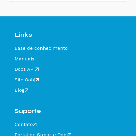
diferente de CT-e EMITIDO EM AMBIENTE DE
HOMOLOGACAO - SEM VALOR FISCAL - Como
resolver?
Rejeição 647: CT-e emitido em ambiente de
homologação com Razão Social do expedidor
diferente de CT-E EMITIDO EM AMBIENTE DE
Links
HOMOLOGACAO - SEM VALOR FISCAL - Como
resolver?
Base de conhecimento
Rejeição 649: CT-e emitido em ambiente de
homologação com Razão Social do destinatário
Manuais
diferente de CT-E EMITIDO EM AMBIENTE DE
HOMOLOGACAO - SEM VALOR FISCAL - Como
Docs API
resolver?
Site Oobj
Rejeição 211: IE do substituto inválida - Como
resolver?
Blog
Rejeição 610: Existe MDF-e não encerrado para
esta placa, UF carregamento e UF
descarregamento em data de emissão diferente
Suporte
- Como resolver?
Rejeição 648 - CT-e emitido em ambiente de
Contato
homologação com Razão Social do recebedor
diferente de CT-E EMITIDO EM AMBIENTE DE
Portal de Suporte Oobj
HOMOLOGACAO - SEM VALOR FISCAL - Como