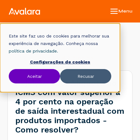
Este site faz uso de cookies para melhorar sua
Base de conhecimento
experiência de navegação. Conheça nossa
política de privacidade.
Início
Legislação Fiscal
Rejeições
Configurações de cookies
Aceitar
Recusar
Rejeição 663: Alíquota do
ICMS com valor superior a
4 por cento na operação
de saída interestadual com
produtos importados -
Como resolver?