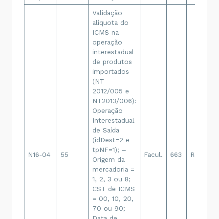
Validação
alíquota do
ICMS na
operação
interestadual
de produtos
importados
(NT
2012/005 e
NT2013/006):
Operação
Interestadual
de Saída
(idDest=2 e
tpNF=1); –
N16-04
55
Facul.
663
Rej.
Origem da
mercadoria =
1, 2, 3 ou 8;
CST de ICMS
= 00, 10, 20,
70 ou 90;
Data de