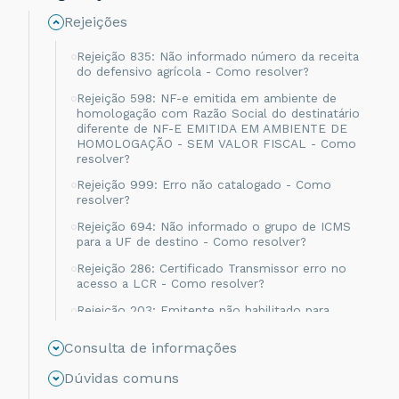
Rejeições
Rejeição 835: Não informado número da receita
do defensivo agrícola - Como resolver?
Rejeição 598: NF-e emitida em ambiente de
homologação com Razão Social do destinatário
diferente de NF-E EMITIDA EM AMBIENTE DE
HOMOLOGAÇÃO - SEM VALOR FISCAL - Como
resolver?
Rejeição 999: Erro não catalogado - Como
resolver?
Rejeição 694: Não informado o grupo de ICMS
para a UF de destino - Como resolver?
Rejeição 286: Certificado Transmissor erro no
acesso a LCR - Como resolver?
Rejeição 203: Emitente não habilitado para
emissão de NF-e - Como resolver?
Consulta de informações
Rejeição 817: Unidade Tributável incompatível
com o NCM informado na operação com
Dúvidas comuns
Comércio Exterior [nItem:nnn] - Como resolver?