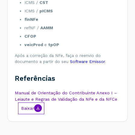
ICMS /
CST
<
vICMSDeson
>
0.00
</
vICMSDeson
>
<
vFCP
>
0.00
</
vFCP
>
ICMS /
pICMS
<
vBCST
>
0.00
</
vBCST
>
<
vST
>
0.00
</
vST
>
finNFe
<
vFCPST
>
0.00
</
vFCPST
>
refNF /
AAMM
<
vFCPSTRet
>
0.00
</
vFCPSTRet
>
<
vProd
>
4298.43
</
vProd
>
CFOP
<
vFrete
>
0.00
</
vFrete
>
veicProd
e
tpOP
<
vSeg
>
0.00
</
vSeg
>
<
vDesc
>
0.00
</
vDesc
>
<
vII
>
0.00
</
vII
>
Após a correção da NFe, faça o reenvio do
<
vIPI
>
0.00
</
vIPI
>
documento a partir do seu
Software Emissor
.
<
vIPIDevol
>
0.00
</
vIPIDevol
>
<
vPIS
>
70.92
</
vPIS
>
<
vCOFINS
>
326.68
</
vCOFINS
>
Referências
<
vOutro
>
0.00
</
vOutro
>
<
vNF
>
4298.43
</
vNF
>
<
vTotTrib
>
0.00
</
vTotTrib
>
Manual de Orientação do Contribuinte Anexo I –
</
ICMSTot
>
</
total
>
Leiaute e Regras de Validação da NFe e da NFCe
Baixar