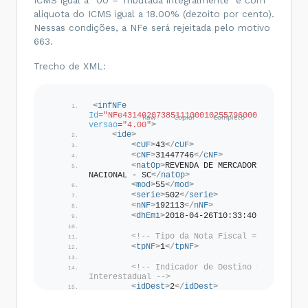
alíquota do ICMS igual a 18.00% (dezoito por cento).
Nessas condições, a NFe será rejeitada pelo motivo
663.
Trecho de XML:
<
infNFe
Id
=
"NFe43140207385111000102557960000005991314
versao
=
"4.00"
>
<
ide
>
<
cUF
>
43
</
cUF
>
<
cNF
>
31447746
</
cNF
>
<
natOp
>
REVENDA DE MERCADORIAS SIMPLES
NACIONAL - SC
</
natOp
>
<
mod
>
55
</
mod
>
<
serie
>
502
</
serie
>
<
nNF
>
192113
</
nNF
>
<
dhEmi
>
2018-04-26T10:33:40-03:00
</
dh
<!-- Tipo da Nota Fiscal = 1 - Saída
<
tpNF
>
1
</
tpNF
>
<!-- Indicador de Destino = 2 - 
Interestadual -->
<
idDest
>
2
</
idDest
>
<
cMunFG
>
4314902
</
cMunFG
>
<
tpImp
>
1
</
tpImp
>