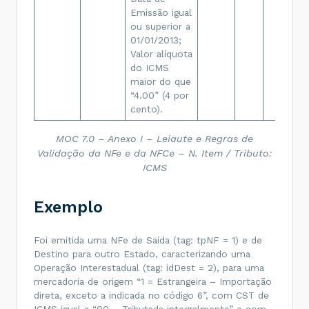
Emissão igual
ou superior a
01/01/2013;
Valor alíquota
do ICMS
maior do que
“4.00” (4 por
cento).
MOC 7.0 – Anexo I – Leiaute e Regras de
Validação da NFe e da NFCe – N. Item / Tributo:
ICMS
Exemplo
Foi emitida uma NFe de Saída (tag: tpNF = 1) e de
Destino para outro Estado, caracterizando uma
Operação Interestadual (tag: idDest = 2), para uma
mercadoria de origem “1 = Estrangeira – Importação
direta, exceto a indicada no código 6”, com CST de
ICMS igual a “00 – Tributada integralmente” e com