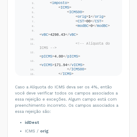
<
imposto
>
<
cEANTrib
/>
<
ICMS
>
<
uTrib
>
PÇ
</
uTrib
>
<
ICMS00
>
<
qTrib
>
1
</
qTrib
>
<
orig
>
1
</
orig
>
<
vUnTrib
>
4298.43
</
vUnTrib
>
<
CST
>
00
</
CST
>
<
indTot
>
1
</
indTot
>
<
modBC
>
0
</
modBC
>
</
prod
>
<
vBC
>
4298.43
</
vBC
>
        [ ... ]
<!-- Alíquota do 
<
imposto
>
ICMS -->
<
ICMS
>
<
ICMS00
>
<
pICMS
>
4.00
</
pICMS
>
<
orig
>
1
</
orig
>
<
vICMS
>
171.94
</
vICMS
>
<!-- CST = 00 - Tributado
</
ICMS00
>
Integralmente -->
</
ICMS
>
<
CST
>
00
</
CST
>
<
modBC
>
0
</
modBC
>
        [ ... ]
<
vBC
>
4298.43
</
vBC
>
Caso a Alíquota do ICMS deva ser os 4%, então
</
imposto
>
você deve verificar todos os campos associados a
<!-- Alíquota do ICMS % 
</
det
>
essa rejeição e exceções. Algum campo está com
<
pICMS
>
18.00
</
pICMS
>
<
total
>
<
vICMS
>
773.72
</
vICMS
>
preenchimento incorreto. Os campos associados a
<
ICMSTot
>
</
ICMS00
>
<
vBC
>
4298.43
</
vBC
>
essa rejeição são:
</
ICMS
>
<!-- Valor Total do ICMS 
idDest
            [ ... ]
(Soma do ICMS de todos os 
produtos) -->
ICMS /
orig
<
vICMS
>
171.94
</
vICMS
>