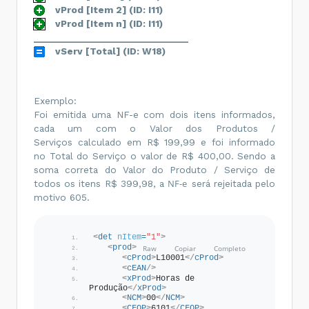
vProd [Item 2] (ID: I11)
vProd [Item n] (ID: I11)
________________________________
vServ [Total] (ID: W18)
Exemplo:
Foi emitida uma NF-e com dois itens informados,
cada um com o Valor dos Produtos /
Serviços calculado em R$ 199,99 e foi informado
no Total do Serviço o valor de R$ 400,00. Sendo a
soma correta do Valor do Produto / Serviço de
NF-e
todos os itens R$ 399,98, a
será rejeitada pelo
motivo 605.
<
det
nItem
=
"1"
>
<
prod
>
<
cProd
>
L10001
</
cProd
>
<
cEAN
/>
<
xProd
>
Horas de 
Produção
</
xProd
>
<
NCM
>
00
</
NCM
>
<
CFOP
>
6101
</
CFOP
>