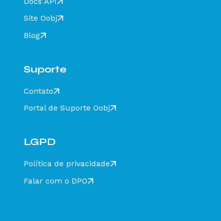
Docs API
resolver?
Site Oobj
Rejeição 211: IE do substituto inválida - Como
resolver?
Blog
Rejeição 610: Existe MDF-e não encerrado para
esta placa, UF carregamento e UF
descarregamento em data de emissão diferente
Suporte
- Como resolver?
Rejeição 648 - CT-e emitido em ambiente de
Contato
homologação com Razão Social do recebedor
diferente de CT-E EMITIDO EM AMBIENTE DE
Portal de Suporte Oobj
HOMOLOGACAO - SEM VALOR FISCAL - Como
resolver?
Rejeição 777: Obrigatória a informação do NCM
completo - Como resolver?
LGPD
Rejeição 524: CFOP inválido, informar 5932 ou
6932 - Como resolver?
Política de privacidade
Rejeição 471: Informado NCM=00 indevidamente
Falar com o DPO
- Como resolver?
Rejeição 680: Município de descarregamento
duplicado no MDFe - Como resolver?