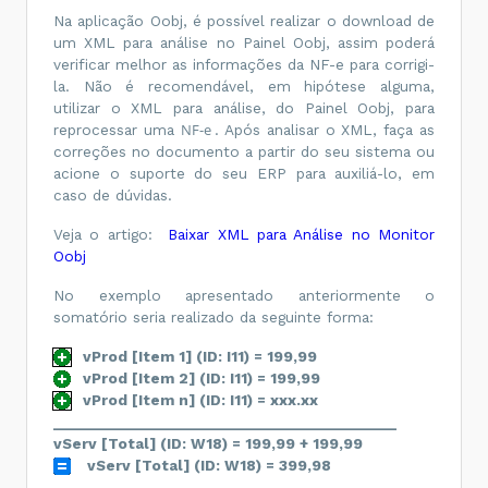
<
COFINS
>
Na aplicação Oobj, é possível realizar o download de
<
COFINSOutr
>
um XML para análise no Painel Oobj, assim poderá
<
CST
>
50
</
CST
>
<
vBC
>
199.99
</
vBC
>
verificar melhor as informações da NF-e para corrigi-
la. Não é recomendável, em hipótese alguma,
<
pCOFINS
>
7.60
</
pCOFINS
>
utilizar o XML para análise, do Painel Oobj, para
<
vCOFINS
>
15.20
</
vCOFINS
>
NF-e
reprocessar uma
. Após analisar o XML, faça as
</
COFINSOutr
>
correções no documento a partir do seu sistema ou
</
COFINS
>
acione o suporte do seu ERP para auxiliá-lo, em
</
imposto
>
</
det
>
caso de dúvidas.
<
det
nItem
=
"2"
>
<
prod
>
Veja o artigo:
Baixar XML para Análise no Monitor
<
cProd
>
L10001
</
cProd
>
<
cEAN
/>
Oobj
<
xProd
>
Horas de 
Produção
</
xProd
>
No exemplo apresentado anteriormente o
<
NCM
>
00
</
NCM
>
somatório seria realizado da seguinte forma:
<
CFOP
>
6101
</
CFOP
>
<
uCom
>
Horas
</
uCom
>
<
qCom
>
1.00
</
qCom
>
vProd [Item 1] (ID: I11) = 199,99
<
vUnCom
>
199.99
</
vUnCom
>
vProd [Item 2] (ID: I11) = 199,99
<
vProd
>
199.99
</
vProd
>
vProd [Item n] (ID: I11) = xxx.xx
<
cEANTrib
/>
<
uTrib
>
Horas
</
uTrib
>
_____________________________________________
<
qTrib
>
1.00
</
qTrib
>
vServ [Total] (ID: W18) = 199,99 + 199,99
<
vUnTrib
>
199.99
</
vUnTrib
>
vServ [Total] (ID: W18) = 399,98
<
indTot
>
1
</
indTot
>
</
prod
>