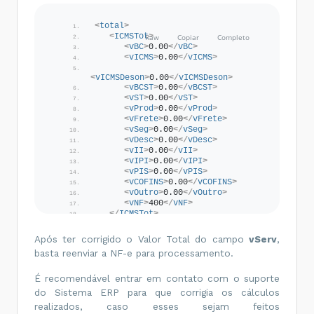
<
imposto
>
<
ISSQN
>
<
total
>
<
vBC
>
199.99
</
vBC
>
<
ICMSTot
>
<
vAliq
>
5.00
</
vAliq
>
<
vBC
>
0.00
</
vBC
>
<
vISSQN
>
10.00
</
vISSQN
>
<
vICMS
>
0.00
</
vICMS
>
<
cMunFG
>
4314902
</
cMunFG
>
<
vICMSDeson
>
0.00
</
vICMSDeson
>
<
cListServ
>
14.01
</
cListServ
>
<
vBCST
>
0.00
</
vBCST
>
<
indISS
>
1
</
indISS
>
<
vST
>
0.00
</
vST
>
<
indIncentivo
<
vProd
>
>
0.00
2
</
indIncentivo
</
vProd
>
>
</
ISSQN
>
<
vFrete
>
0.00
</
vFrete
>
<
PIS
>
<
vSeg
>
0.00
</
vSeg
>
<
PISOutr
>
<
vDesc
>
0.00
</
vDesc
>
<
CST
>
50
</
CST
>
<
vII
>
0.00
</
vII
>
<
vBC
>
199.99
</
vBC
>
<
vIPI
>
0.00
</
vIPI
>
<
pPIS
>
1.65
</
pPIS
>
<
vPIS
>
0.00
</
vPIS
>
<
vPIS
>
3.30
</
vPIS
>
<
vCOFINS
>
0.00
</
vCOFINS
>
</
PISOutr
>
<
vOutro
>
0.00
</
vOutro
>
</
PIS
>
<
vNF
>
400
</
vNF
>
<
COFINS
>
</
ICMSTot
>
<
COFINSOutr
>
<
ISSQNtot
>
<
CST
>
50
</
CST
>
<
vServ
>
399.98
</
vServ
>
Após ter corrigido o Valor Total do campo
vServ
,
<
vBC
>
199.99
</
vBC
>
<
vBC
>
399.98
</
vBC
>
basta reenviar a NF-e para processamento.
<
vISS
>
20.00
</
vISS
>
<
pCOFINS
>
7.60
</
pCOFINS
>
<
vPIS
>
6.60
</
vPIS
>
<
vCOFINS
>
30.40
</
vCOFINS
>
É recomendável entrar em contato com o suporte
<
vCOFINS
>
15.20
</
vCOFINS
>
<
dCompet
>
2015-03-
do Sistema ERP para que corrigia os cálculos
</
COFINSOutr
>
26
</
dCompet
>
</
COFINS
>
realizados, caso esses sejam feitos
</
ISSQNtot
>