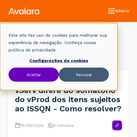
Este site faz uso de cookies para melhorar sua
Base de conhecimento
experiência de navegação. Conheça nossa
política de privacidade.
Início
Legislação Fiscal
Rejeições
Configurações de cookies
Aceitar
Recusar
Rejeição 605: Total do
vServ difere do somatório
do vProd dos itens sujeitos
ao ISSQN - Como resolver?
19/09/2024
6 minutos