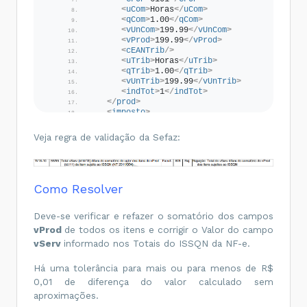
<
uCom
>
Horas
</
uCom
>
<
qCom
>
1.00
</
qCom
>
<
vUnCom
>
199.99
</
vUnCom
>
<
vProd
>
199.99
</
vProd
>
<
cEANTrib
/>
<
uTrib
>
Horas
</
uTrib
>
<
qTrib
>
1.00
</
qTrib
>
<
vUnTrib
>
199.99
</
vUnTrib
>
<
indTot
>
1
</
indTot
>
</
prod
>
<
imposto
>
<
ISSQN
>
<
vBC
>
199.99
</
vBC
>
Veja regra de validação da Sefaz:
<
vAliq
>
5.00
</
vAliq
>
<
vISSQN
>
10.00
</
vISSQN
>
<
cMunFG
>
4314902
</
cMunFG
>
<
cListServ
>
14.01
</
cListServ
>
Como Resolver
<
indISS
>
1
</
indISS
>
<
indIncentivo
>
2
</
indIncentivo
>
Deve-se verificar e refazer o somatório dos campos
</
ISSQN
>
vProd
de todos os itens e corrigir o Valor do campo
<
PIS
>
vServ
informado nos Totais do ISSQN da NF-e.
<
PISOutr
>
<
CST
>
50
</
CST
>
<
vBC
>
199.99
</
vBC
>
Há uma tolerância para mais ou para menos de R$
<
pPIS
>
1.65
</
pPIS
>
0,01 de diferença do valor calculado sem
<
vPIS
>
3.30
</
vPIS
>
aproximações.
</
PISOutr
>
</
PIS
>