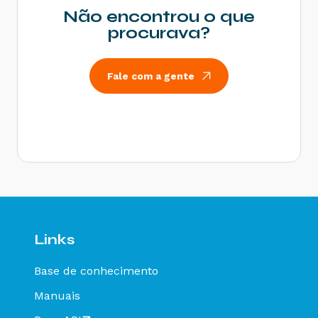
limite estabelecido - Como resolver?
Não encontrou o que
Rejeição 531: Total da BC ICMS difere do
procurava?
somatório dos itens - Como resolver?
Rejeição 540: Grupo de documentos informado
inválido para remetente que emite NFe - Como
Fale com a gente
resolver?
Rejeição 284: Certificado Transmissor revogado
- Como resolver?
Rejeição 646: CT-e emitido em ambiente de
homologação com Razão Social do remetente
diferente de CT-e EMITIDO EM AMBIENTE DE
HOMOLOGACAO - SEM VALOR FISCAL - Como
resolver?
Rejeição 647: CT-e emitido em ambiente de
homologação com Razão Social do expedidor
diferente de CT-E EMITIDO EM AMBIENTE DE
Links
HOMOLOGACAO - SEM VALOR FISCAL - Como
resolver?
Base de conhecimento
Rejeição 649: CT-e emitido em ambiente de
homologação com Razão Social do destinatário
Manuais
diferente de CT-E EMITIDO EM AMBIENTE DE
HOMOLOGACAO - SEM VALOR FISCAL - Como