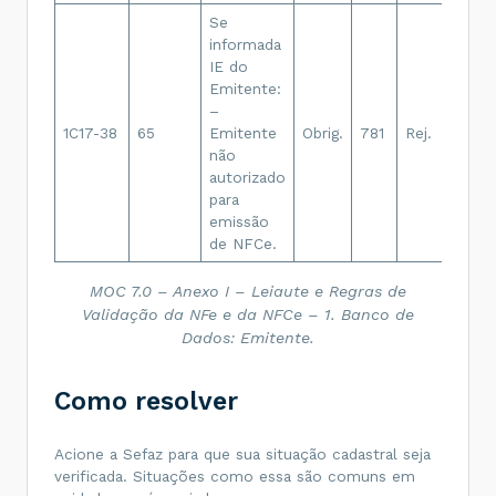
Se
informada
IE do
Reje
Emitente:
Emi
–
não
1C17-38
65
Emitente
Obrig.
781
Rej.
habi
não
para
autorizado
emi
para
da 
emissão
de NFCe.
MOC 7.0 – Anexo I – Leiaute e Regras de
Validação da NFe e da NFCe – 1. Banco de
Dados: Emitente.
Como resolver
Acione a Sefaz para que sua situação cadastral seja
verificada. Situações como essa são comuns em