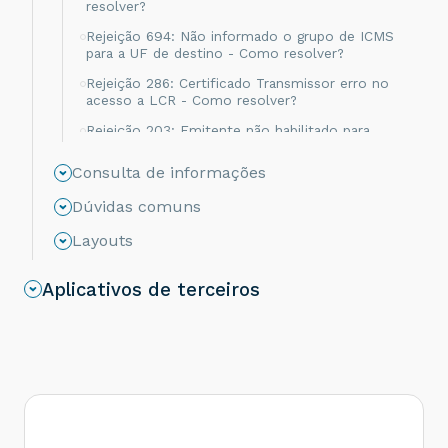
resolver?
Rejeição 694: Não informado o grupo de ICMS
para a UF de destino - Como resolver?
Rejeição 286: Certificado Transmissor erro no
acesso a LCR - Como resolver?
Rejeição 203: Emitente não habilitado para
emissão de NF-e - Como resolver?
Consulta de informações
Rejeição 817: Unidade Tributável incompatível
com o NCM informado na operação com
Dúvidas comuns
Comércio Exterior [nItem:nnn] - Como resolver?
Layouts
Rejeição 656: Consumo Indevido - Como
resolver?
Aplicativos de terceiros
Rejeição 805: A SEFAZ do destinatário não
permite Contribuinte Isento de Inscrição
Estadual - Como resolver?
Rejeição 539: Duplicidade de NF-e, com
diferença na Chave de Acesso - Como resolver?
Rejeição 600: CSOSN incompatível na operação
com Não Contribuinte - Como resolver?
Rejeição 214: Tamanho da mensagem excedeu o