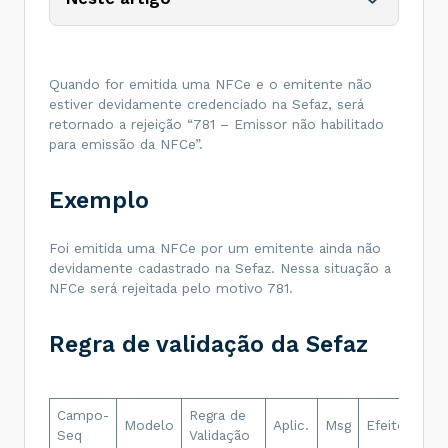
Quando for emitida uma NFCe e o emitente não
estiver devidamente credenciado na Sefaz, será
retornado a rejeição “781 – Emissor não habilitado
para emissão da NFCe”.
Exemplo
Foi emitida uma NFCe por um emitente ainda não
devidamente cadastrado na Sefaz. Nessa situação a
NFCe será rejeitada pelo motivo 781.
Regra de validação da Sefaz
Campo-
Regra de
Des
Modelo
Aplic.
Msg
Efeito
Seq
Validação
Err