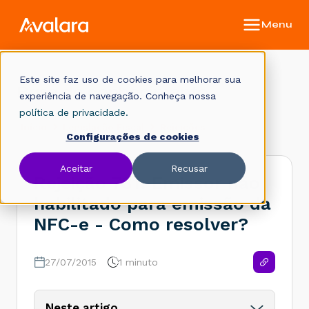
Este site faz uso de cookies para melhorar sua
Base de conhecimento
experiência de navegação. Conheça nossa
política de privacidade.
Início
Legislação Fiscal
Rejeições
Configurações de cookies
Aceitar
Recusar
Rejeição 781: Emissor não
habilitado para emissão da
NFC-e - Como resolver?
27/07/2015
1 minuto
Neste artigo