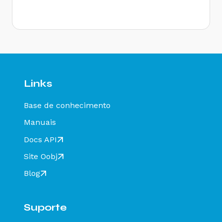
Rejeição 646: CT-e emitido em ambiente de
homologação com Razão Social do remetente
diferente de CT-e EMITIDO EM AMBIENTE DE
HOMOLOGACAO - SEM VALOR FISCAL - Como
resolver?
Rejeição 647: CT-e emitido em ambiente de
homologação com Razão Social do expedidor
diferente de CT-E EMITIDO EM AMBIENTE DE
Links
HOMOLOGACAO - SEM VALOR FISCAL - Como
resolver?
Base de conhecimento
Rejeição 649: CT-e emitido em ambiente de
homologação com Razão Social do destinatário
Manuais
diferente de CT-E EMITIDO EM AMBIENTE DE
HOMOLOGACAO - SEM VALOR FISCAL - Como
Docs API
resolver?
Site Oobj
Rejeição 211: IE do substituto inválida - Como
resolver?
Blog
Rejeição 610: Existe MDF-e não encerrado para
esta placa, UF carregamento e UF
descarregamento em data de emissão diferente
Suporte
- Como resolver?
Rejeição 648 - CT-e emitido em ambiente de