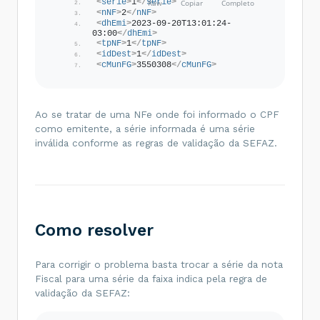
<
serie
>
1
</
serie
>
<
nNF
>
2
</
nNF
>
<
dhEmi
>
2023-09-20T13:01:24-
03:00
</
dhEmi
>
<
tpNF
>
1
</
tpNF
>
<
idDest
>
1
</
idDest
>
<
cMunFG
>
3550308
</
cMunFG
>
Ao se tratar de uma NFe onde foi informado o CPF
como emitente, a série informada é uma série
inválida conforme as regras de validação da SEFAZ.
Como resolver
Para corrigir o problema basta trocar a série da nota
Fiscal para uma série da faixa indica pela regra de
validação da SEFAZ: