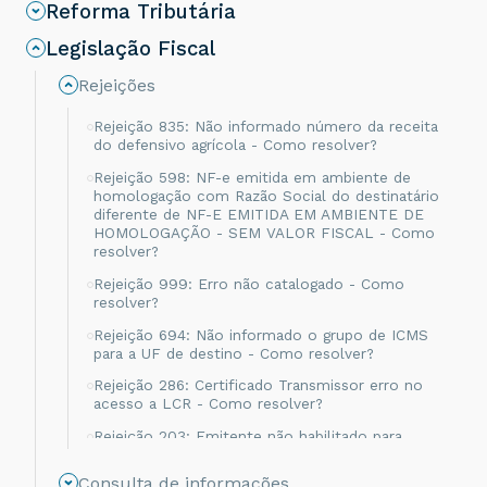
Reforma Tributária
Legislação Fiscal
Rejeições
Rejeição 835: Não informado número da receita
do defensivo agrícola - Como resolver?
Rejeição 598: NF-e emitida em ambiente de
homologação com Razão Social do destinatário
diferente de NF-E EMITIDA EM AMBIENTE DE
HOMOLOGAÇÃO - SEM VALOR FISCAL - Como
resolver?
Rejeição 999: Erro não catalogado - Como
resolver?
Rejeição 694: Não informado o grupo de ICMS
para a UF de destino - Como resolver?
Rejeição 286: Certificado Transmissor erro no
acesso a LCR - Como resolver?
Rejeição 203: Emitente não habilitado para
emissão de NF-e - Como resolver?
Consulta de informações
Rejeição 817: Unidade Tributável incompatível