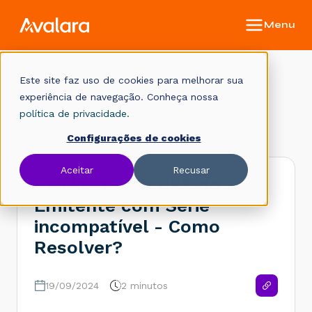
Este site faz uso de cookies para melhorar sua
Base de conhecimento
experiência de navegação. Conheça nossa
política de privacidade.
Início
Legislação Fiscal
Rejeições
Configurações de cookies
Aceitar
Recusar
Rejeição 495: CPF do
Emitente com Série
incompatível - Como
Resolver?
19/09/2024
2 minutos