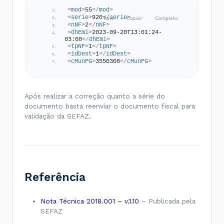
<
mod
>
55
</
mod
>
<
serie
>
920
</
serie
>
<
nNF
>
2
</
nNF
>
<
dhEmi
>
2023-09-20T13:01:24-
03:00
</
dhEmi
>
<
tpNF
>
1
</
tpNF
>
<
idDest
>
1
</
idDest
>
<
cMunFG
>
3550308
</
cMunFG
>
Após realizar a correção quanto a série do
documento basta reenviar o documento fiscal para
validação da SEFAZ.
Referência
Nota Técnica 2018.001 – v.1.10
– Publicada pela
SEFAZ