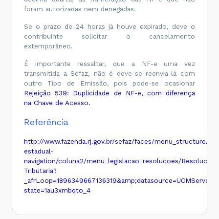
foram autorizadas nem denegadas.
Se o prazo de 24 horas já houve expirado, deve o
contribuinte solicitar o cancelamento
extemporâneo.
É importante ressaltar, que a NF-e uma vez
transmitida a Sefaz, não é deve-se reenvia-lá com
outro Tipo de Emissão, pois pode-se ocasionar
Rejeição 539: Duplicidade de NF-e, com diferença
na Chave de Acesso.
Referência
http://www.fazenda.rj.gov.br/sefaz/faces/menu_structure/legi
estadual-
navigation/coluna2/menu_legislacao_resolucoes/Resolucoes
Tributaria?
_afrLoop=1896349667136319&amp;datasource=UCMServer
state=1au3xmbqto_4