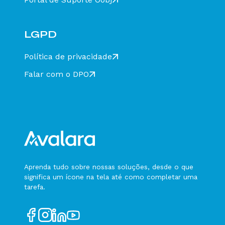
Como gerar CSC no Distrito Federal?
Como proceder na hipótese de NF-e ser
LGPD
transmitida, antes da Contingência, e não
receber o retorno da Sefaz?
Política de privacidade
Qual o valor máximo de uma NFCe sem ou
com identificação do Destinatário?
Falar com o DPO
Qual a quantidade máxima de produtos que
podem ser informados em um SAT CFe?
Como converter um arquivo do Layout NF-e
para o Layout enviNF-e?
Qual a quantidade máxima de produtos que
podem ser informados em uma NFCe?
Passo a Passo para Ativação do SAT no Sistema
de Gestão e Retaguarda do SAT-CFe de São
Aprenda tudo sobre nossas soluções, desde o que
Paulo (SP)
significa um ícone na tela até como completar uma
Como realizar download da Tabela IBPT?
tarefa.
Como realizar emissão de MDF-e quando há
inclusão de mercadorias durante o percurso?
Como realizar emissão de MDF-e quando há