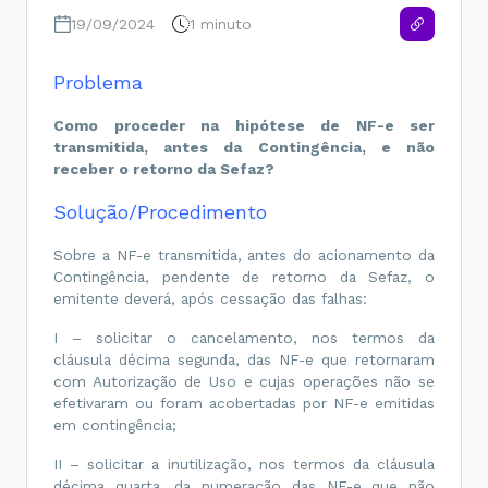
19/09/2024
1 minuto
Problema
Como proceder na hipótese de NF-e ser
transmitida, antes da Contingência, e não
receber o retorno da Sefaz?
Solução/Procedimento
Sobre a NF-e transmitida, antes do acionamento da
Contingência, pendente de retorno da Sefaz, o
emitente deverá, após cessação das falhas:
I – solicitar o cancelamento, nos termos da
cláusula décima segunda, das NF-e que retornaram
com Autorização de Uso e cujas operações não se
efetivaram ou foram acobertadas por NF-e emitidas
em contingência;
II – solicitar a inutilização, nos termos da cláusula
décima quarta, da numeração das NF-e que não