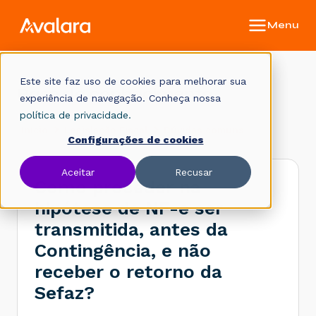
Este site faz uso de cookies para melhorar sua
Base de conhecimento
experiência de navegação. Conheça nossa
política de privacidade.
Início
Legislação Fiscal
Dúvidas comuns
Configurações de cookies
Aceitar
Recusar
Como proceder na
hipótese de NF-e ser
transmitida, antes da
Contingência, e não
receber o retorno da
Sefaz?