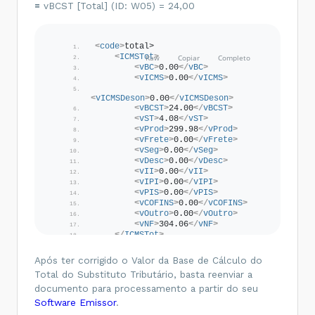
=
vBCST [Total] (ID: W05) = 24,00
<
code
>
total>
<
ICMSTot
>
<
vBC
>
0.00
</
vBC
>
<
vICMS
>
0.00
</
vICMS
>
<
vICMSDeson
>
0.00
</
vICMSDeson
>
<
vBCST
>
24.00
</
vBCST
>
<
vST
>
4.08
</
vST
>
<
vProd
>
299.98
</
vProd
>
<
vFrete
>
0.00
</
vFrete
>
<
vSeg
>
0.00
</
vSeg
>
<
vDesc
>
0.00
</
vDesc
>
<
vII
>
0.00
</
vII
>
<
vIPI
>
0.00
</
vIPI
>
<
vPIS
>
0.00
</
vPIS
>
<
vCOFINS
>
0.00
</
vCOFINS
>
<
vOutro
>
0.00
</
vOutro
>
<
vNF
>
304.06
</
vNF
>
</
ICMSTot
>
</
total
>
</
code
>
Após ter corrigido o Valor da Base de Cálculo do
Total do Substituto Tributário, basta reenviar a
documento para processamento a partir do seu
Software Emissor
.