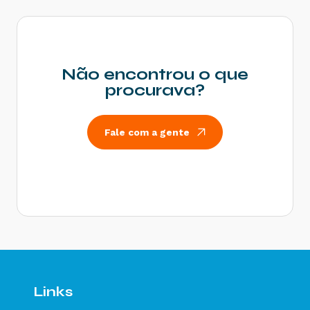
Rejeição 600: CSOSN incompatível na operação
com Não Contribuinte - Como resolver?
Rejeição 214: Tamanho da mensagem excedeu o
limite estabelecido - Como resolver?
Não encontrou o que
Rejeição 531: Total da BC ICMS difere do
procurava?
somatório dos itens - Como resolver?
Rejeição 540: Grupo de documentos informado
inválido para remetente que emite NFe - Como
Fale com a gente
resolver?
Rejeição 284: Certificado Transmissor revogado
- Como resolver?
Rejeição 646: CT-e emitido em ambiente de
homologação com Razão Social do remetente
diferente de CT-e EMITIDO EM AMBIENTE DE
HOMOLOGACAO - SEM VALOR FISCAL - Como
resolver?
Rejeição 647: CT-e emitido em ambiente de
homologação com Razão Social do expedidor
diferente de CT-E EMITIDO EM AMBIENTE DE
Links
HOMOLOGACAO - SEM VALOR FISCAL - Como
resolver?