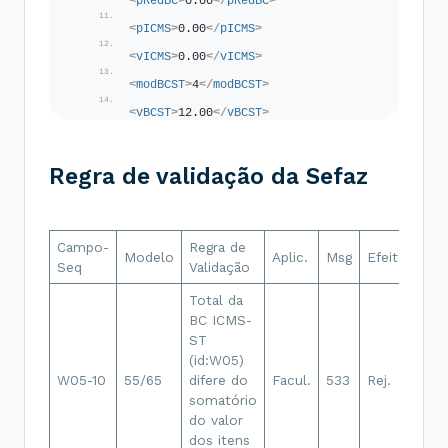
<
pRedBC
>
0.00
</
pRedBC
>
<
pICMS
>
0.00
</
pICMS
>
<
vICMS
>
0.00
</
vICMS
>
<
modBCST
>
4
</
modBCST
>
<
vBCST
>
12.00
</
vBCST
>
<
pICMSST
>
17.00
</
pICMSST
>
Regra de validação da Sefaz
<
vICMSST
>
2.04
</
vICMSST
>
</
ICMS90
>
</
ICMS
>
...
</
imposto
>
</
det
>
Campo-
Regra de
Des
Modelo
Aplic.
Msg
Efeito
<
det
nItem
=
"2"
>
Seq
Validação
Err
...
<
imposto
>
Total da
<
ICMS
>
<
ICMS90
>
BC ICMS-
Rej
<
orig
>
0
</
orig
>
ST
Tot
<
CST
>
90
</
CST
>
(id:W05)
BC 
<
modBC
>
3
</
modBC
>
<
vBC
>
0.00
</
vBC
>
W05-10
55/65
difere do
Facul.
533
Rej.
ST 
somatório
do
<
pRedBC
>
0.00
</
pRedBC
>
do valor
som
<
pICMS
>
0.00
</
pICMS
>
dos itens
dos