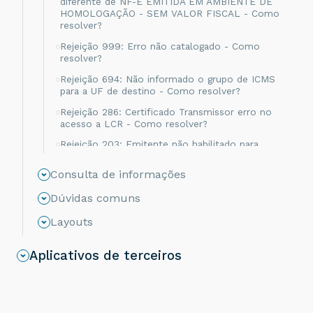
diferente de NF-E EMITIDA EM AMBIENTE DE
HOMOLOGAÇÃO - SEM VALOR FISCAL - Como
resolver?
Rejeição 999: Erro não catalogado - Como
resolver?
Rejeição 694: Não informado o grupo de ICMS
para a UF de destino - Como resolver?
Rejeição 286: Certificado Transmissor erro no
acesso a LCR - Como resolver?
Rejeição 203: Emitente não habilitado para
emissão de NF-e - Como resolver?
Consulta de informações
Rejeição 817: Unidade Tributável incompatível
com o NCM informado na operação com
Dúvidas comuns
Comércio Exterior [nItem:nnn] - Como resolver?
Layouts
Rejeição 656: Consumo Indevido - Como
resolver?
Aplicativos de terceiros
Rejeição 805: A SEFAZ do destinatário não
permite Contribuinte Isento de Inscrição
Estadual - Como resolver?
Rejeição 539: Duplicidade de NF-e, com
diferença na Chave de Acesso - Como resolver?