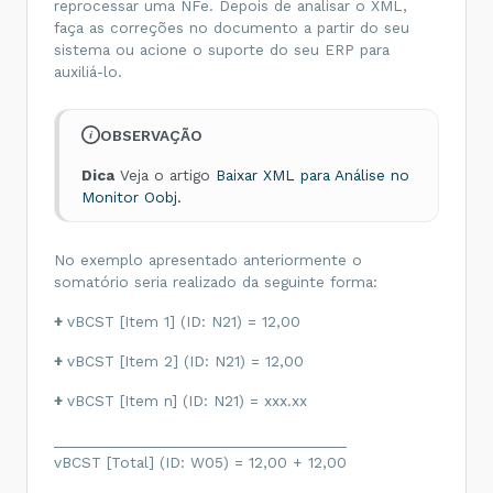
reprocessar uma NFe. Depois de analisar o XML,
<
vOutro
>
0.00
</
vOutro
>
<
vNF
>
304.06
</
vNF
>
faça as correções no documento a partir do seu
</
ICMSTot
>
sistema ou acione o suporte do seu ERP para
</
total
>
</
code
>
auxiliá-lo.
OBSERVAÇÃO
Dica
Veja o artigo
Baixar XML para Análise no
Monitor Oobj.
No exemplo apresentado anteriormente o
somatório seria realizado da seguinte forma:
+
vBCST [Item 1] (ID: N21) = 12,00
+
vBCST [Item 2] (ID: N21) = 12,00
+
vBCST [Item n] (ID: N21) = xxx.xx
______________________________________
vBCST [Total] (ID: W05) = 12,00 + 12,00