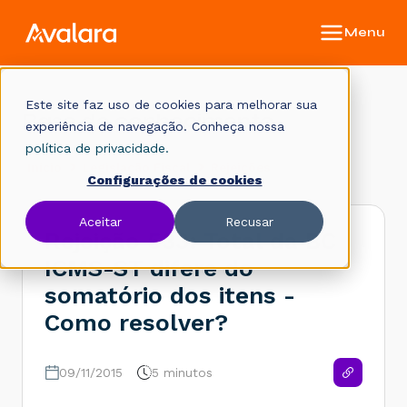
Este site faz uso de cookies para melhorar sua
Base de conhecimento
experiência de navegação. Conheça nossa
política de privacidade.
Início
Legislação Fiscal
Rejeições
Configurações de cookies
Aceitar
Recusar
Rejeição 533: Total da BC
ICMS-ST difere do
somatório dos itens -
Como resolver?
09/11/2015
5 minutos