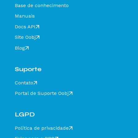
Base de conhecimento
Rejeição 649: CT-e emitido em ambiente de
homologação com Razão Social do destinatário
Manuais
diferente de CT-E EMITIDO EM AMBIENTE DE
HOMOLOGACAO - SEM VALOR FISCAL - Como
Docs API
resolver?
Site Oobj
Rejeição 211: IE do substituto inválida - Como
resolver?
Blog
Rejeição 610: Existe MDF-e não encerrado para
esta placa, UF carregamento e UF
descarregamento em data de emissão diferente
Suporte
- Como resolver?
Rejeição 648 - CT-e emitido em ambiente de
Contato
homologação com Razão Social do recebedor
diferente de CT-E EMITIDO EM AMBIENTE DE
Portal de Suporte Oobj
HOMOLOGACAO - SEM VALOR FISCAL - Como
resolver?
Rejeição 777: Obrigatória a informação do NCM
completo - Como resolver?
LGPD
Rejeição 524: CFOP inválido, informar 5932 ou
6932 - Como resolver?
Política de privacidade
Rejeição 471: Informado NCM=00 indevidamente