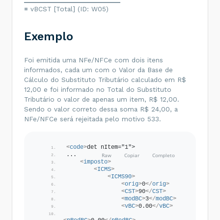
=
vBCST [Total] (ID: W05)
Exemplo
Foi emitida uma NFe/NFCe com dois itens
informados, cada um com o Valor da Base de
Cálculo do Substituto Tributário calculado em R$
12,00 e foi informado no Total do Substituto
Tributário o valor de apenas um item, R$ 12,00.
Sendo o valor correto dessa soma R$ 24,00, a
NFe/NFCe será rejeitada pelo motivo 533.
<
code
>
det nItem="1">
...
<
imposto
>
<
ICMS
>
<
ICMS90
>
<
orig
>
0
</
orig
>
<
CST
>
90
</
CST
>
<
modBC
>
3
</
modBC
>
<
vBC
>
0.00
</
vBC
>