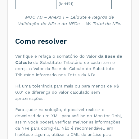
(id:N21)
<
vICMS
>
0.00
</
vICMS
>
<
modBCST
>
4
</
modBCST
>
MOC 7.0 – Anexo I – Leiaute e Regras de
<
vBCST
>
12.00
</
vBCST
>
Validação da NFe e da NFCe – W. Total da NFe.
<
pICMSST
>
17.00
</
pICMSST
>
Como resolver
<
vICMSST
>
2.04
</
vICMSST
>
</
ICMS90
>
</
ICMS
>
...
Verifique e refaça o somatório do Valor
da Base de
</
imposto
>
Cálculo
do Substituto Tributário de cada item e
</
det
>
<
total
>
corrija o Valor da Base de Cálculo do Substituto
<
ICMSTot
>
Tributário informado nos Totais da NFe.
<
vBC
>
0.00
</
vBC
>
<
vICMS
>
0.00
</
vICMS
>
Há uma tolerância para mais ou para menos de R$
<
vICMSDeson
>
0.00
</
vICMSDeson
>
0,01 de diferença do valor calculado sem
<
vBCST
>
12.00
</
vBCST
>
aproximações.
<
vST
>
4.08
</
vST
>
<
vProd
>
299.98
</
vProd
>
<
vFrete
>
0.00
</
vFrete
>
Para ajudar na solução, é possível realizar o
<
vSeg
>
0.00
</
vSeg
>
download de um XML para análise no Monitor Oobj,
<
vDesc
>
0.00
</
vDesc
>
assim você poderá verificar melhor as informações
<
vII
>
0.00
</
vII
>
<
vIPI
>
0.00
</
vIPI
>
da NFe para corrigi-la. Não é recomendável, em
<
vPIS
>
0.00
</
vPIS
>
hipótese alguma, utilizar o XML de análise para
<
vCOFINS
>
0.00
</
vCOFINS
>