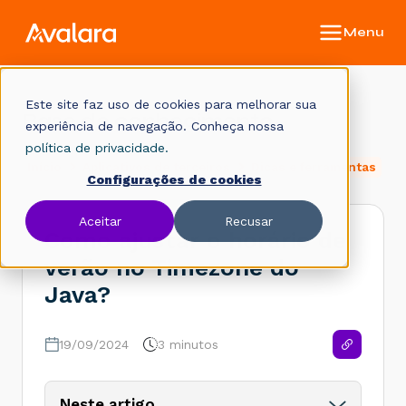
Este site faz uso de cookies para melhorar sua
Base de conhecimento
experiência de navegação. Conheça nossa
política de privacidade.
Início
Aplicativos de terceiros
Dicas e ferramentas
Configurações de cookies
Aceitar
Recusar
Como ajustar o horário de
verão no Timezone do
Java?
19/09/2024
3 minutos
Neste artigo