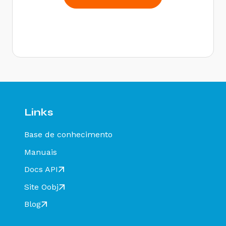
Links
Base de conhecimento
Manuais
Docs API
Site Oobj
Blog