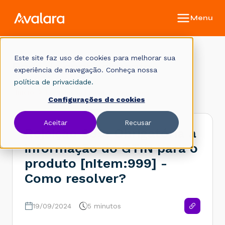
Este site faz uso de cookies para melhorar sua
Base de conhecimento
experiência de navegação. Conheça nossa
política de privacidade.
Início
Legislação Fiscal
Rejeições
Configurações de cookies
Aceitar
Recusar
Rejeição 889: Obrigatória a
informação do GTIN para o
produto [nItem:999] -
Como resolver?
19/09/2024
5 minutos