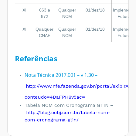
XI
663 a
Qualquer
01/dez/18
Implement.
872
NCM
Futura
XI
Qualquer
Qualquer
01/dez/18
Implement.
CNAE
NCM
Futura
Referências
Nota Técnica 2017.001 – v 1.30 –
http://www.nfe.fazenda.gov.br/portal/exibirArq
conteudo=4DaFPH8v5ac=
Tabela NCM com Cronograma GTIN –
http://blog.oobj.com.br/tabela-ncm-
com-cronograma-gtin/