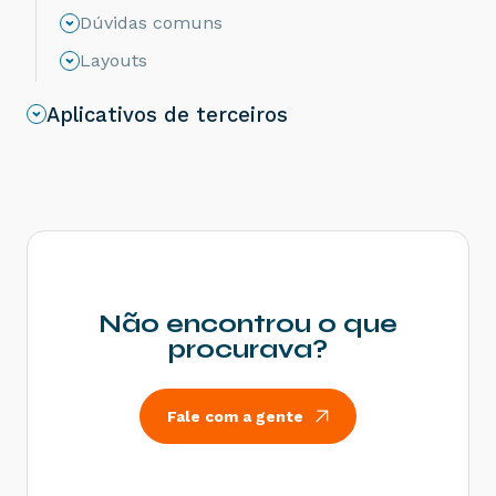
com o NCM informado na operação com
Dúvidas comuns
Comércio Exterior [nItem:nnn] - Como resolver?
Layouts
Rejeição 656: Consumo Indevido - Como
resolver?
Aplicativos de terceiros
Rejeição 805: A SEFAZ do destinatário não
permite Contribuinte Isento de Inscrição
Estadual - Como resolver?
Rejeição 539: Duplicidade de NF-e, com
diferença na Chave de Acesso - Como resolver?
Rejeição 600: CSOSN incompatível na operação
com Não Contribuinte - Como resolver?
Rejeição 214: Tamanho da mensagem excedeu o
limite estabelecido - Como resolver?
Não encontrou o que
Rejeição 531: Total da BC ICMS difere do
procurava?
somatório dos itens - Como resolver?
Rejeição 540: Grupo de documentos informado
inválido para remetente que emite NFe - Como
Fale com a gente
resolver?
Rejeição 284: Certificado Transmissor revogado
- Como resolver?