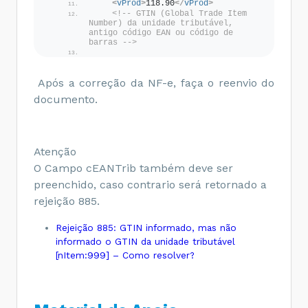
<
vProd
>
118.90
</
vProd
>
<!-- GTIN (Global Trade Item 
Number) da unidade tributável, 
antigo código EAN ou código de 
barras -->
<
cEANTrib
>
9999999999994
</
cEANTrib
>
<
uTrib
>
UN
</
uTrib
>
Após a correção da NF-e, faça o reenvio do
<
qTrib
>
1.0000
</
qTrib
>
documento.
<
vUnTrib
>
118.90000000
</
vUnTrib
>
<
indTot
>
1
</
indTot
>
</
prod
>
Atenção
O Campo cEANTrib também deve ser
preenchido, caso contrario será retornado a
rejeição 885.
Rejeição 885: GTIN informado, mas não
informado o GTIN da unidade tributável
[nItem:999] – Como resolver?