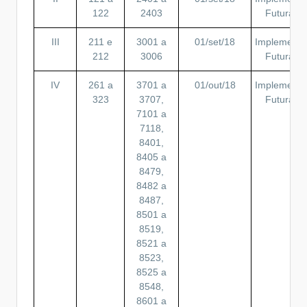
122
2403
Futura
III
211 e
3001 a
01/set/18
Implement.
212
3006
Futura
IV
261 a
3701 a
01/out/18
Implement.
323
3707,
Futura
7101 a
7118,
8401,
8405 a
8479,
8482 a
8487,
8501 a
8519,
8521 a
8523,
8525 a
8548,
8601 a