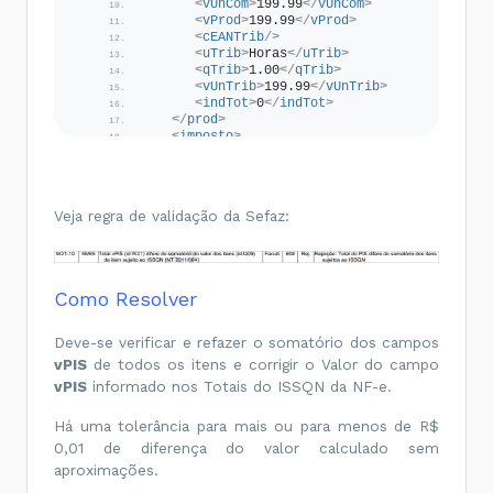
<
vUnCom
>
199.99
</
vUnCom
>
<
vProd
>
199.99
</
vProd
>
<
cEANTrib
/>
<
uTrib
>
Horas
</
uTrib
>
<
qTrib
>
1.00
</
qTrib
>
<
vUnTrib
>
199.99
</
vUnTrib
>
<
indTot
>
0
</
indTot
>
</
prod
>
<
imposto
>
<
ISSQN
>
<
vBC
>
199.99
</
vBC
>
<
vAliq
>
5.00
</
vAliq
>
<
vISSQN
>
9.99
</
vISSQN
>
Veja regra de validação da Sefaz:
<
cMunFG
>
4314902
</
cMunFG
>
<
cListServ
>
14.01
</
cListServ
>
<
indISS
>
1
</
indISS
>
Como Resolver
<
indIncentivo
>
2
</
indIncentivo
>
</
ISSQN
>
<
PIS
>
Deve-se verificar e refazer o somatório dos campos
<
PISOutr
>
vPIS
de todos os itens e corrigir o Valor do campo
<
CST
>
50
</
CST
>
<
vBC
>
199.99
</
vBC
>
vPIS
informado nos Totais do ISSQN da NF-e.
<
pPIS
>
1.65
</
pPIS
>
<
vPIS
>
3.29
</
vPIS
>
Há uma tolerância para mais ou para menos de R$
</
PISOutr
>
</
PIS
>
0,01 de diferença do valor calculado sem
<
COFINS
>
aproximações.
<
COFINSOutr
>