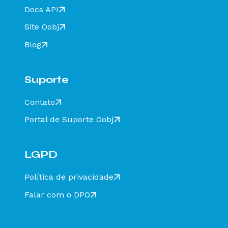
HOMOLOGACAO - SEM VALOR FISCAL - Como
Docs API
resolver?
Site Oobj
Rejeição 211: IE do substituto inválida - Como
resolver?
Blog
Rejeição 610: Existe MDF-e não encerrado para
esta placa, UF carregamento e UF
descarregamento em data de emissão diferente
Suporte
- Como resolver?
Rejeição 648 - CT-e emitido em ambiente de
Contato
homologação com Razão Social do recebedor
diferente de CT-E EMITIDO EM AMBIENTE DE
Portal de Suporte Oobj
HOMOLOGACAO - SEM VALOR FISCAL - Como
resolver?
Rejeição 777: Obrigatória a informação do NCM
completo - Como resolver?
LGPD
Rejeição 524: CFOP inválido, informar 5932 ou
6932 - Como resolver?
Política de privacidade
Rejeição 471: Informado NCM=00 indevidamente
Falar com o DPO
- Como resolver?
Rejeição 680: Município de descarregamento
duplicado no MDFe - Como resolver?