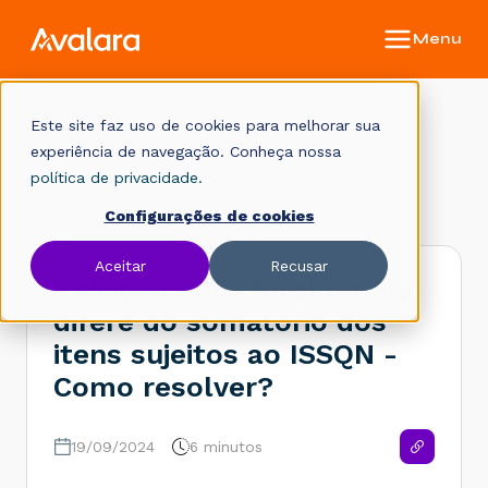
Este site faz uso de cookies para melhorar sua
Base de conhecimento
experiência de navegação. Conheça nossa
política de privacidade.
Início
Legislação Fiscal
Rejeições
Configurações de cookies
Aceitar
Recusar
Rejeição 608: Total do PIS
difere do somatório dos
itens sujeitos ao ISSQN -
Como resolver?
19/09/2024
6 minutos