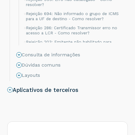
resolver?
Rejeição 694: Não informado o grupo de ICMS
para a UF de destino - Como resolver?
Rejeição 286: Certificado Transmissor erro no
acesso a LCR - Como resolver?
Rejeição 203: Emitente não habilitado para
emissão de NF-e - Como resolver?
Consulta de informações
Rejeição 817: Unidade Tributável incompatível
com o NCM informado na operação com
Dúvidas comuns
Comércio Exterior [nItem:nnn] - Como resolver?
Layouts
Rejeição 656: Consumo Indevido - Como
resolver?
Aplicativos de terceiros
Rejeição 805: A SEFAZ do destinatário não
permite Contribuinte Isento de Inscrição
Estadual - Como resolver?
Rejeição 539: Duplicidade de NF-e, com
diferença na Chave de Acesso - Como resolver?
Rejeição 600: CSOSN incompatível na operação
com Não Contribuinte - Como resolver?