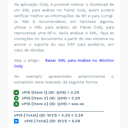
<
CST
>
50
</
CST
>
Na aplicação Oobj, é possível realizar o download de
<
vBC
>
199.99
</
vBC
>
um XML para análise no Painel Oobj, assim poderá
<
pCOFINS
>
7.60
</
pCOFINS
>
verificar melhor as informações da NF-e para corrigi-
la. Não é recomendável, em hipótese alguma,
<
vCOFINS
>
15.20
</
vCOFINS
>
</
COFINSOutr
>
utilizar o XML para análise, do Painel Oobj, para
</
COFINS
>
NF-e
reprocessar uma
. Após analisar o XML, faça as
</
imposto
>
</
det
>
correções no documento a partir do seu sistema ou
<
det
nItem
=
"2"
>
acione o suporte do seu ERP para auxiliá-lo, em
<
prod
>
caso de dúvidas.
<
cProd
>
L10001
</
cProd
>
<
cEAN
/>
<
xProd
>
Horas de 
Veja o artigo:
Baixar XML para Análise no Monitor
Produção
</
xProd
>
Oobj
<
NCM
>
00
</
NCM
>
<
CFOP
>
6101
</
CFOP
>
No exemplo apresentado anteriormente o
<
uCom
>
Horas
</
uCom
>
<
qCom
>
1.00
</
qCom
>
somatório seria realizado da seguinte forma:
<
vUnCom
>
199.99
</
vUnCom
>
<
vProd
>
199.99
</
vProd
>
vPIS [Item 1] (ID: Q09) = 3,29
<
cEANTrib
/>
<
uTrib
>
Horas
</
uTrib
>
vPIS [Item 2] (ID: Q09) = 3,29
<
qTrib
>
1.00
</
qTrib
>
vPIS [Item n] (ID: Q09) = xxx.xx
<
vUnTrib
>
199.99
</
vUnTrib
>
_____________________________________________
<
indTot
>
1
</
indTot
>
</
prod
>
vPIS [Total] (ID: W21) = 3,29 + 3,29
<
imposto
>
vPIS [Total] (ID: W21) = 6,58
<
ISSQN
>
<
vBC
>
199.99
</
vBC
>