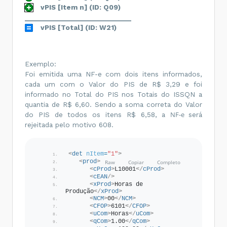
vPIS [Item n] (ID: Q09)
______________________________
vPIS [Total] (ID: W21)
Exemplo:
Foi emitida uma NF-e com dois itens informados,
cada um com o Valor do PIS de R$ 3,29 e foi
informado no Total do PIS nos Totais do ISSQN a
quantia de R$ 6,60. Sendo a soma correta do Valor
NF-e
do PIS de todos os itens R$ 6,58, a
será
rejeitada pelo motivo 608.
<
det
nItem
=
"1"
>
<
prod
>
<
cProd
>
L10001
</
cProd
>
<
cEAN
/>
<
xProd
>
Horas de 
Produção
</
xProd
>
<
NCM
>
00
</
NCM
>
<
CFOP
>
6101
</
CFOP
>
<
uCom
>
Horas
</
uCom
>
<
qCom
>
1.00
</
qCom
>