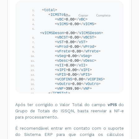
<
vAliq
>
5.00
</
vAliq
>
<
vISSQN
>
9.99
</
vISSQN
>
<
total
>
<
cMunFG
>
4314902
</
cMunFG
>
<
ICMSTot
>
<
vBC
>
0.00
</
vBC
>
<
cListServ
>
14.01
</
cListServ
>
<
vICMS
>
0.00
</
vICMS
>
<
indISS
>
1
</
indISS
>
<
vICMSDeson
>
0.00
</
vICMSDeson
>
<
indIncentivo
>
2
</
indIncentivo
>
<
vBCST
>
0.00
</
vBCST
>
</
ISSQN
>
<
vST
>
0.00
</
vST
>
<
PIS
>
<
vProd
>
0.00
</
vProd
>
<
PISOutr
>
<
vFrete
>
0.00
</
vFrete
>
<
CST
>
50
</
CST
>
<
vSeg
>
0.00
</
vSeg
>
<
vBC
>
199.99
</
vBC
>
<
vDesc
>
0.00
</
vDesc
>
<
pPIS
>
1.65
</
pPIS
>
<
vII
>
0.00
</
vII
>
<
vPIS
>
3.29
</
vPIS
>
<
vIPI
>
0.00
</
vIPI
>
</
PISOutr
>
<
vPIS
>
0.00
</
vPIS
>
</
PIS
>
<
vCOFINS
>
0.00
</
vCOFINS
>
<
COFINS
>
<
vOutro
>
0.00
</
vOutro
>
<
COFINSOutr
>
<
vNF
>
399.98
</
vNF
>
<
CST
>
50
</
CST
>
</
ICMSTot
>
<
vBC
>
199.99
</
vBC
>
<
ISSQNtot
>
<
vServ
>
399.98
</
vServ
>
Após ter corrigido o Valor Total do campo
vPIS
do
<
pCOFINS
>
7.60
</
pCOFINS
>
<
vBC
>
399.98
</
vBC
>
Grupo de Totais do ISSQN, basta reenviar a NF-e
<
vISS
>
19.98
</
vISS
>
<
vCOFINS
>
15.20
</
vCOFINS
>
para processamento.
<
vPIS
>
6.58
</
vPIS
>
</
COFINSOutr
>
<
vCOFINS
>
30.40
</
vCOFINS
>
</
COFINS
>
<
dCompet
>
2015-03-
</
imposto
>
É recomendável entrar em contato com o suporte
26
</
dCompet
>
</
det
>
do Sistema ERP para que corrigia os cálculos
</
ISSQNtot
>
<
total
>