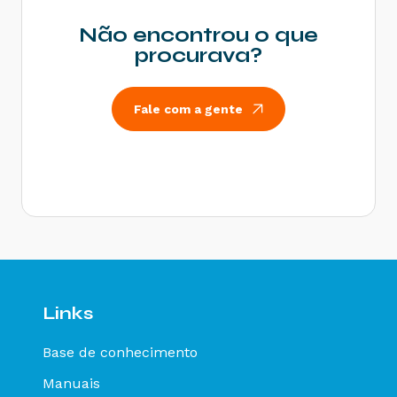
Rejeição 214: Tamanho da mensagem excedeu o
limite estabelecido - Como resolver?
Não encontrou o que
Rejeição 531: Total da BC ICMS difere do
procurava?
somatório dos itens - Como resolver?
Rejeição 540: Grupo de documentos informado
inválido para remetente que emite NFe - Como
Fale com a gente
resolver?
Rejeição 284: Certificado Transmissor revogado
- Como resolver?
Rejeição 646: CT-e emitido em ambiente de
homologação com Razão Social do remetente
diferente de CT-e EMITIDO EM AMBIENTE DE
HOMOLOGACAO - SEM VALOR FISCAL - Como
resolver?
Rejeição 647: CT-e emitido em ambiente de
homologação com Razão Social do expedidor
diferente de CT-E EMITIDO EM AMBIENTE DE
Links
HOMOLOGACAO - SEM VALOR FISCAL - Como
resolver?
Base de conhecimento
Rejeição 649: CT-e emitido em ambiente de
homologação com Razão Social do destinatário
Manuais
diferente de CT-E EMITIDO EM AMBIENTE DE