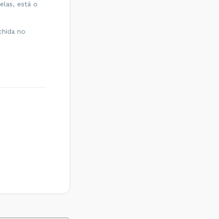
las, está o
chida no