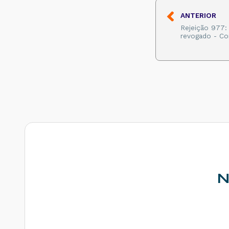
Como resolver?
ANTERIOR
Rejeição 531: Total
Rejeição 977:
da BC ICMS difere
revogado - Co
do somatório dos
itens - Como
resolver?
Rejeição 540:
Grupo de
documentos
informado inválido
para remetente
que emite NFe -
Como resolver?
Rejeição 284:
Certificado
Transmissor
revogado - Como
resolver?
N
Rejeição 646: CT-e
emitido em
ambiente de
homologação com
Razão Social do