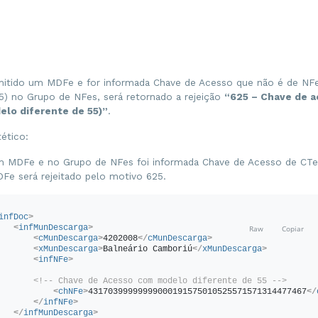
mitido um MDFe e for informada Chave de Acesso que não é de NF
55) no Grupo de NFes, será retornado a rejeição
“625 – Chave de a
elo diferente de 55)”
.
ético:
m MDFe e no Grupo de NFes foi informada Chave de Acesso de CTe
DFe será rejeitado pelo motivo 625.
infDoc
>
<
infMunDescarga
>
<
cMunDescarga
>
4202008
</
cMunDescarga
>
<
xMunDescarga
>
Balneário Camboriú
</
xMunDescarga
>
<
infNFe
>
<!-- Chave de Acesso com modelo diferente de 55 -->
<
chNFe
>
43170399999999000191575010525571571314477467
</
</
infNFe
>
</
infMunDescarga
>