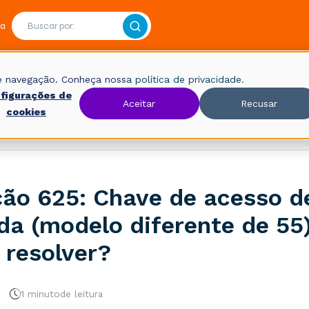
ra
 de navegação. Conheça nossa
política de privacidade.
figurações de
Aceitar
Recusar
cookies
Fiscal
Rejeições
ção 625: Chave de acesso d
ida (modelo diferente de 55
resolver?
1 minuto
de leitura