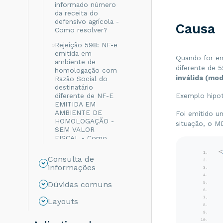
informado número
da receita do
defensivo agrícola -
Causa
Como resolver?
Rejeição 598: NF-e
emitida em
Quando for e
ambiente de
diferente de 
homologação com
inválida (mod
Razão Social do
destinatário
diferente de NF-E
Exemplo hipot
EMITIDA EM
AMBIENTE DE
Foi emitido u
HOMOLOGAÇÃO -
situação, o M
SEM VALOR
FISCAL - Como
resolver?
<
Consulta de
Rejeição 999: Erro
informações
não catalogado -
Como resolver?
Dúvidas comuns
Rejeição 694: Não
Layouts
informado o grupo
de ICMS para a UF
de destino - Como