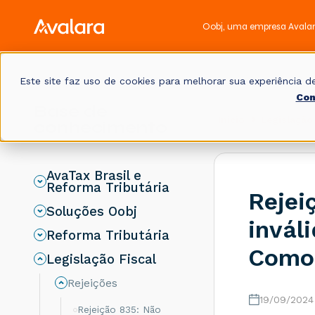
Oobj, uma empresa Avala
Este site faz uso de cookies para melhorar sua experiência
Con
Base de
Início
Legislação 
conhecimento
AvaTax Brasil e
Reforma Tributária
Rejei
Soluções Oobj
invál
Reforma Tributária
Como 
Legislação Fiscal
Rejeições
19/09/2024
Rejeição 835: Não