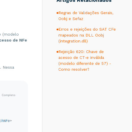
Artigos Relacionados
Regras de Validações Gerais,
Oobj e Sefaz
Erros e rejeições do SAT CFe
e (modelo
mapeados na DLL Oobj
cesso de NFe
(integration.dll)
Rejeição 620: Chave de
acesso de CT-e inválida
(modelo diferente de 57) -
. Nessa
Como resolver?
chNFe
>