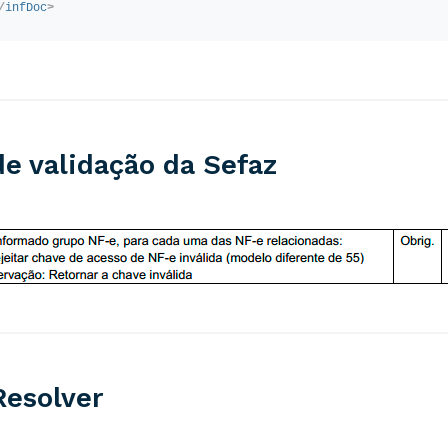
/
infDoc
>
de validação da Sefaz
esolver