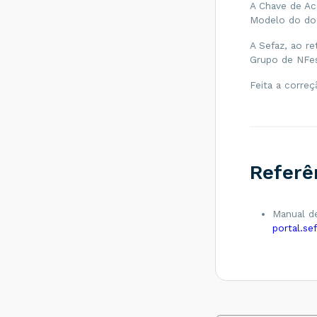
A Chave de Ac
SEFAZ do
Modelo do do
destinatário não
permite
A Sefaz, ao re
Contribuinte Isento
de Inscrição
Grupo de NFes
Estadual - Como
resolver?
Feita a correç
Rejeição 539:
Duplicidade de NF-
e, com diferença
na Chave de
Acesso - Como
resolver?
Referê
Rejeição 600:
CSOSN
incompatível na
Manual de
operação com Não
portal.se
Contribuinte -
Como resolver?
Rejeição 214:
Tamanho da
mensagem
excedeu o limite
estabelecido -