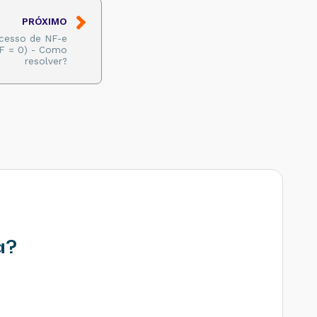
PRÓXIMO
acesso de NF-e
NF = 0) - Como
resolver?
a?