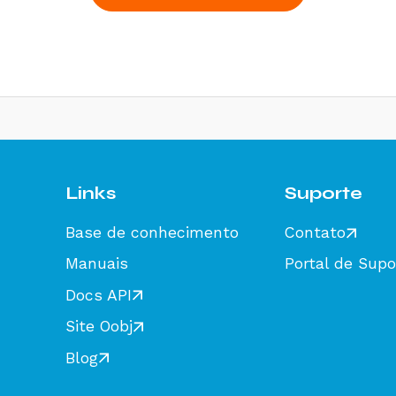
Links
Suporte
Base de conhecimento
Contato
Manuais
Portal de Supo
Docs API
Site Oobj
Blog