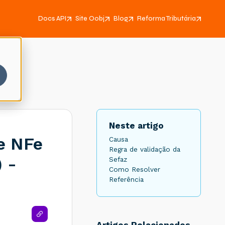
Docs API
Site Oobj
Blog
Reforma Tributária
Neste artigo
e NFe
Causa
Regra de validação da
) -
Sefaz
Como Resolver
Referência