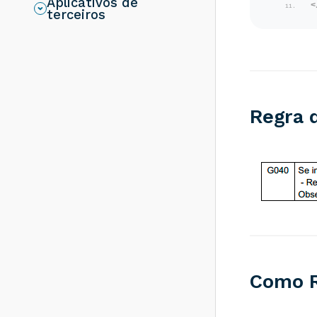
Aplicativos de
resolver?
<
terceiros
Rejeição 286:
Certificado
Transmissor erro
no acesso a LCR -
Como resolver?
Rejeição 203:
Emitente não
Regra 
habilitado para
emissão de NF-e -
Como resolver?
Rejeição 817:
Unidade Tributável
incompatível com
o NCM informado
na operação com
Comércio Exterior
[nItem:nnn] - Como
resolver?
Rejeição 656:
Como R
Consumo Indevido
- Como resolver?
Rejeição 805: A