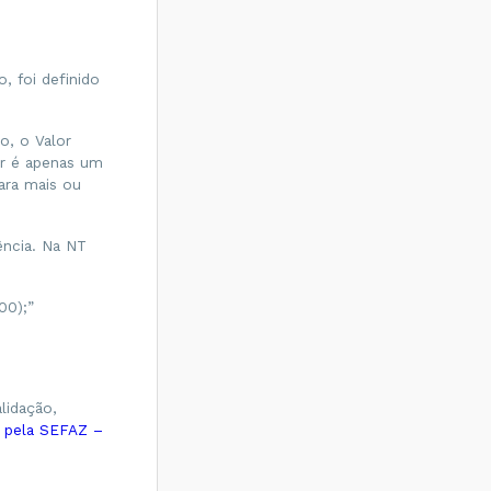
, foi definido
o, o Valor
r é apenas um
ara mais ou
ência. Na NT
00);”
lidação,
o pela SEFAZ –