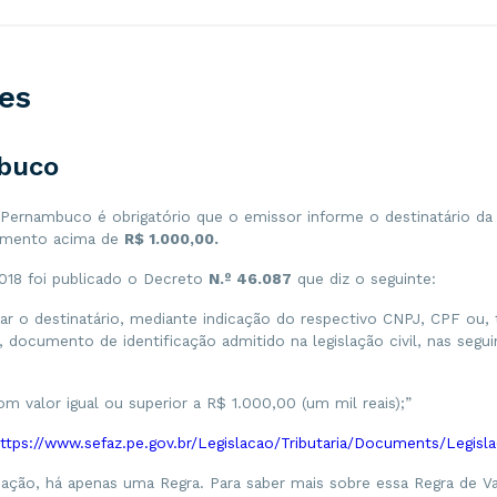
es
buco
Pernambuco é obrigatório que o emissor informe o destinatário da
umento acima de
R$ 1.000,00.
18 foi publicado o Decreto
N.º 46.087
que diz o seguinte:
car o destinatário, mediante indicação do respectivo CNPJ, CPF ou,
, documento de identificação admitido na legislação civil, nas segui
m valor igual ou superior a R$ 1.000,00 (um mil reais);”
ttps://www.sefaz.pe.gov.br/Legislacao/Tributaria/Documents/Legi
dação, há apenas uma Regra. Para saber mais sobre essa Regra de Va