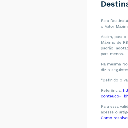
Operações e
Destina
Prestações?
NCM/SH - O que
é?
Para Destinat
o Valor Máxi
Como verificar
disponibilidade da
Assim, para o
Sefaz para CTe?
Máximo de R$ 
Qual o prazo para a
padrão, adotad
Manifestação do
para menos.
Destinatário?
Na mesma Nota 
Qual o prazo e
obrigatoriedade
diz o seguinte
para o Manifesto
do Destinatário no
“Definido o v
Rio de Janeiro
(RJ)?
Referência:
ht
conteudo=Fb
Qual o prazo e
obrigatoriedade
Para essa vali
para o Manifesto
do Destinatário no
acesse o arti
Rio Grande do Sul
Como resolve
(RS)?