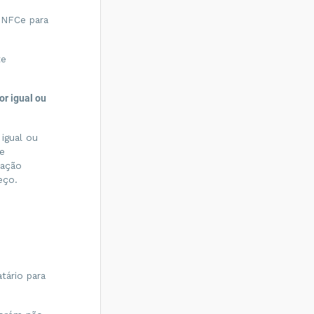
 NFCe para
te
or igual ou
 igual ou
e
dação
eço.
tário para