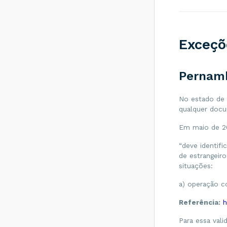
O que é o Evento
Pedido de
Prorrogação?
O que é o Evento
Exceçõ
Cancelamento de
Pedido de
Prorrogação?
Pernam
O que é o Evento
Fisco Resposta ao
Pedido de
No estado de 
Prorrogação e ao
qualquer doc
Cancelamento de
Prorrogação?
Em maio de 20
Como adicionar
uma quebra de
“deve identifi
linha nas dos
de estrangeiro
campos de
situações:
Informações
Adicionais da NFe?
a) operação co
A Sefaz
disponibiliza para
Referência:
h
os atores da NF-e
100% dos
Para essa vali