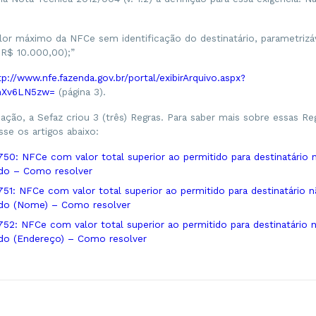
alor máximo da NFCe sem identificação do destinatário, parametrizá
: R$ 10.000,00);”
tp://www.nfe.fazenda.gov.br/portal/exibirArquivo.aspx?
hXv6LN5zw=
(página 3).
dação, a Sefaz criou 3 (três) Regras. Para saber mais sobre essas Re
sse os artigos abaixo:
750: NFCe com valor total superior ao permitido para destinatário 
ado – Como resolver
751: NFCe com valor total superior ao permitido para destinatário 
cado (Nome) – Como resolver
752: NFCe com valor total superior ao permitido para destinatário 
ado (Endereço) – Como resolver