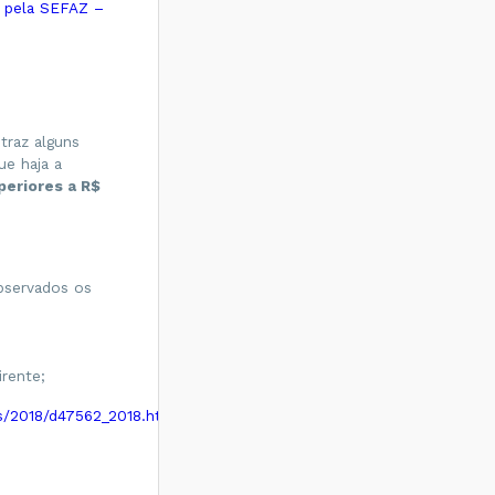
o pela SEFAZ –
 traz alguns
e haja a
periores a R$
observados os
irente;
tos/2018/d47562_2018.htm