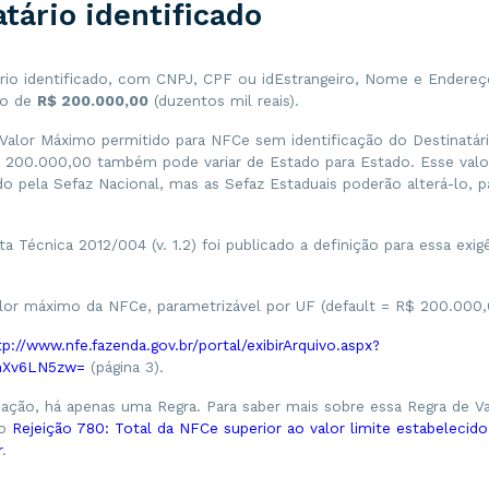
tário identificado
ário identificado, com CNPJ, CPF ou idEstrangeiro, Nome e Endereço
mo de
R$ 200.000,00
(duzentos mil reais).
 Valor Máximo permitido para NFCe sem identificação do Destinatári
200.000,00 também pode variar de Estado para Estado. Esse valo
o pela Sefaz Nacional, mas as Sefaz Estaduais poderão alterá-lo, p
Técnica 2012/004 (v. 1.2) foi publicado a definição para essa exig
:
alor máximo da NFCe, parametrizável por UF (default = R$ 200.000,
tp://www.nfe.fazenda.gov.br/portal/exibirArquivo.aspx?
hXv6LN5zw=
(página 3).
dação, há apenas uma Regra. Para saber mais sobre essa Regra de Va
go
Rejeição 780: Total da NFCe superior ao valor limite estabelecid
r
.