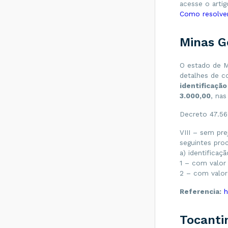
documentos
acesse o arti
emitidos contra o
Como resolve
seu CNPJ?
Quais são os
Minas G
Documentos
Fiscais que podem
ser obtidos na
O estado de M
Sefaz e por quanto
detalhes de c
tempo eles ficam
disponíveis para
identificação
distribuição?
3.000,00
, nas
O que é o CEST
Decreto 47.56
(Código
Especificador da
VIII – sem pre
Substituição
seguintes pro
Tributária)?
a) identificaç
Qual a
1 – com valor 
classificação dos
2 – com valor 
Beneficiários de
acordo com Porte
Referencia:
h
de Empresa?
O que é CT-e de
Tocanti
Subcontratação e
como fazer?