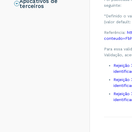
Aplicativos de
Chave de Acesso
seguinte:
terceiros
de um CFe?
“Definido o v
Quais os códigos
(valor default
de cada UF no
Brasil?
Referência:
ht
Como validar um
conteudo=Fb
arquivo XML de
MDFe no validador
Para essa vali
disponibilizado pela
Validação, ace
Sefaz RS
Rejeição 
O que é a
inutilização de um
identific
número para NFe,
Rejeição 
NFCe e CTe?
identifi
Observações Gerais
Rejeição 
(xObs) e do
Contribuinte
identific
(ObsCont) no CTe.
O que é? Como
usar?
O que é CFOP -
Código Fiscal de