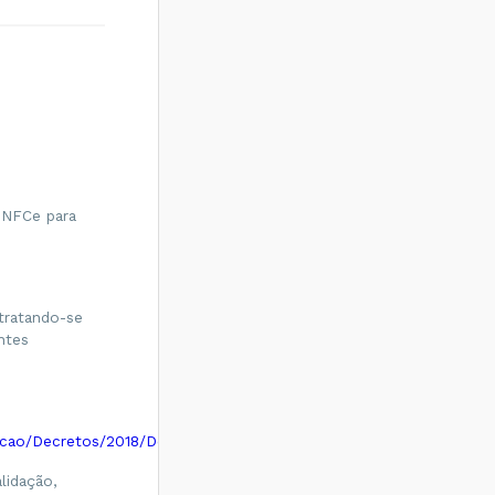
 NFCe para
 tratando-se
ntes
slacao/Decretos/2018/Dec46087_2018.htm
lidação,