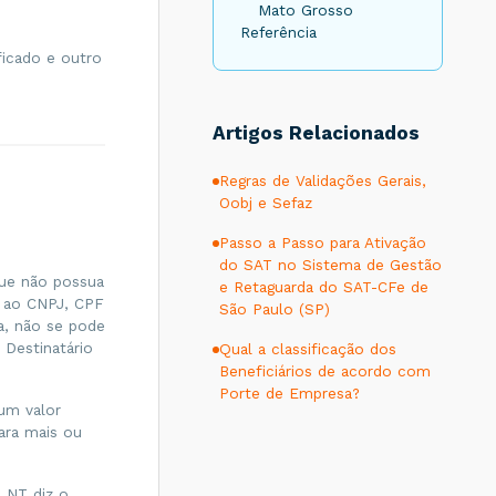
Mato Grosso
Referência
ficado e outro
Artigos Relacionados
Regras de Validações Gerais,
Oobj e Sefaz
Passo a Passo para Ativação
do SAT no Sistema de Gestão
que não possua
e Retaguarda do SAT-CFe de
m ao CNPJ, CPF
São Paulo (SP)
a, não se pode
Destinatário
Qual a classificação dos
Beneficiários de acordo com
Porte de Empresa?
 um valor
ara mais ou
a NT diz o