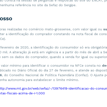
ão consta na sessão de perguntas e respostas do site do ENCAT, 
 nenhuma referência no site da Sefaz do Sergipe.
osso
ras realizadas no comércio mato-grossense, com valor igual ou
su
ter a identificação do comprador constando na nota fiscal de con
Ce).
fevereiro de 2020, a identificação do consumidor só era obrigatór
 mil. A alteração já está em vigência e a partir do mês de abril a Se
e sem os dados do comprador, quando a venda for igual ou superior
valor mínimo para identificar o consumidor na NFCe consta no
de
ublicado no Diário Oficial do dia 27 de fevereiro, e atende ao dispo
16
, do Conselho Nacional de Política Fazendária (Confaz). O Ajuste 
enha autonomia para estabelecer o limite mínimo.
ttp://www.mt.gov.br/web/sefaz/-/13976419-identificacao-do-consu
tas-fiscais-acima-de-r-1.000