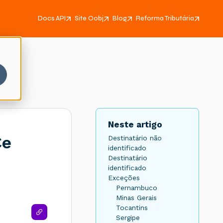
Docs API
Site Oobj
Blog
Reforma Tributária
Neste artigo
Ce
Destinatário não
identificado
Destinatário
identificado
Exceções
Pernambuco
Minas Gerais
Tocantins
Sergipe