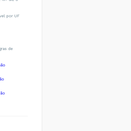
vel por UF
gras de
não
não
não