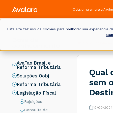
Oobj, uma empresa Avala
Este site faz uso de cookies para melhorar sua experiência
Con
Base de
Início
Legislação 
conhecimento
AvaTax Brasil e
Reforma Tributária
Qual 
Soluções Oobj
sem o
Reforma Tributária
Desti
Legislação Fiscal
Rejeições
19/09/2024
Consulta de