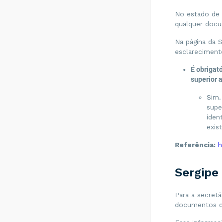
A guarda legal de
No estado de 
NF-es também se
qualquer doc
aplica as que foram
Denegadas?
Na página da 
esclareciment
O que é o Código
de Enquadramento
É obrigat
Legal do IPI
(cEnq)?
superior 
Como gerar CSC
Sim.
no Distrito
supe
Federal?
iden
Como proceder na
exis
hipótese de NF-e
ser transmitida,
Referência:
h
antes da
Contingência, e não
receber o retorno
Sergipe
da Sefaz?
Qual o valor
Para a secretá
máximo de uma
documentos c
NFCe sem ou com
identificação do