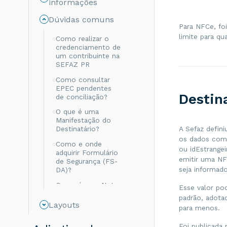
informações
Dúvidas comuns
Para NFCe, fo
limite para qu
Como realizar o
credenciamento de
um contribuinte na
SEFAZ PR
Como consultar
EPEC pendentes
Destina
de conciliação?
O que é uma
Manifestação do
A Sefaz defin
Destinatário?
os dados comp
Como e onde
ou idEstrange
adquirir Formulário
emitir uma NF
de Segurança (FS-
seja informado
DA)?
O que é uma Nota
Esse valor po
Fiscal Avulsa de
padrão, adotad
Emissão Eletrônica
Layouts
para menos.
- NFA-e?
Como é formada a
Foi publicada 