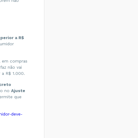
porém não
perior a R$
sumidor
ia em compras
faz não vai
 a R$ 1.000.
creto
sto no
Ajuste
permite que
midor-deve-