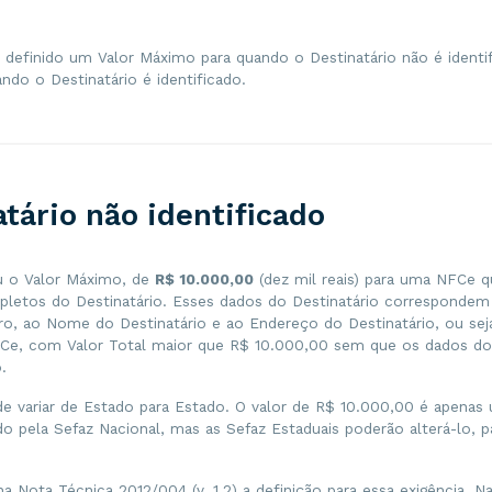
i definido um Valor Máximo para quando o Destinatário não é identi
ando o Destinatário é identificado.
tário não identificado
iu o Valor Máximo, de
R$ 10.000,00
(dez mil reais) para uma NFCe 
letos do Destinatário. Esses dados do Destinatário corresponde
iro, ao Nome do Destinatário e ao Endereço do Destinatário, ou sej
Ce, com Valor Total maior que R$ 10.000,00 sem que os dados do 
.
de variar de Estado para Estado. O valor de R$ 10.000,00 é apenas
o pela Sefaz Nacional, mas as Sefaz Estaduais poderão alterá-lo, p
na Nota Técnica 2012/004 (v. 1.2) a definição para essa exigência. N