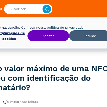
ra
 de navegação. Conheça nossa
política de privacidade.
figurações de
Aceitar
Recusar
cookies
Fiscal
Dúvidas comuns
o valor máximo de uma NF
u com identificação do
natário?
6 minutos
de leitura