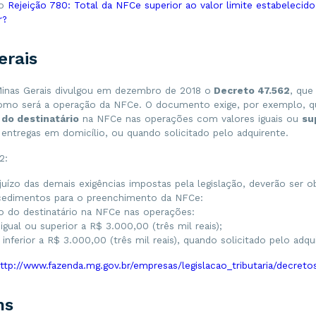
go
Rejeição 780: Total da NFCe superior ao valor limite estabelecid
r?
erais
inas Gerais divulgou em dezembro de 2018 o
Decreto 47.562
, que
omo será a operação da NFCe. O documento exige, por exemplo, qu
 do destinatário
na NFCe nas operações com valores iguais ou
su
 entregas em domicílio, ou quando solicitado pelo adquirente.
2:
juízo das demais exigências impostas pela legislação, deverão ser 
cedimentos para o preenchimento da NFCe:
ão do destinatário na NFCe nas operações:
igual ou superior a R$ 3.000,00 (três mil reais);
inferior a R$ 3.000,00 (três mil reais), quando solicitado pelo adqu
ttp://www.fazenda.mg.gov.br/empresas/legislacao_tributaria/decre
ns