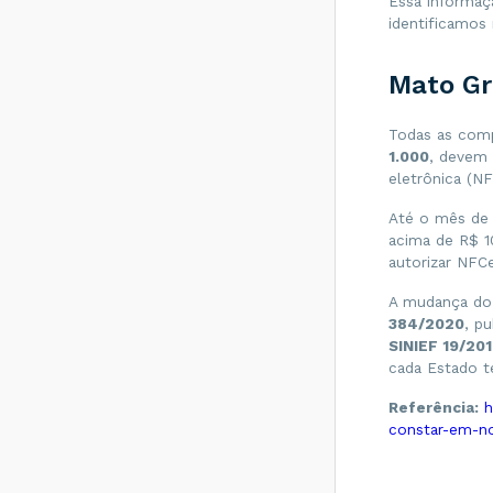
Essa informaç
Destinatário?
identificamos
Qual a quantidade
máxima de
produtos que
Mato Gr
podem ser
informados em um
SAT CFe?
Todas as comp
1.000
, devem 
Como converter
eletrônica (NF
um arquivo do
Layout NF-e para o
Até o mês de 
Layout enviNF-e?
acima de R$ 10
Qual a quantidade
autorizar NFC
máxima de
produtos que
A mudança do 
podem ser
384/2020
, p
informados em
uma NFCe?
SINIEF 19/20
cada Estado t
Passo a Passo para
Ativação do SAT
Referência:
h
no Sistema de
constar-em-no
Gestão e
Retaguarda do SAT-
CFe de São Paulo
(SP)