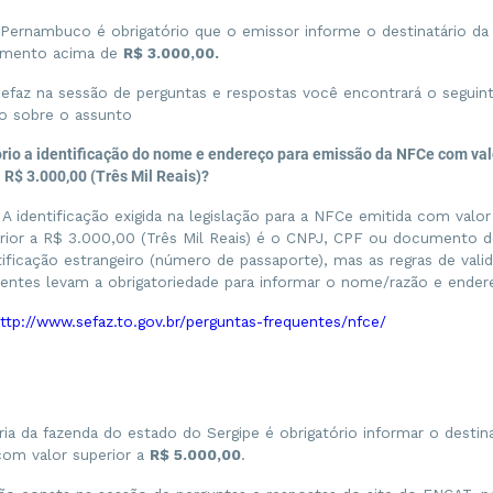
Pernambuco é obrigatório que o emissor informe o destinatário da
umento acima de
R$ 3.000,00.
Sefaz na sessão de perguntas e respostas você encontrará o seguin
o sobre o assunto
ório a identificação do nome e endereço para emissão da NFCe com val
a R$ 3.000,00 (Três Mil Reais)?
 A identificação exigida na legislação para a NFCe emitida com valor
rior a R$ 3.000,00 (Três Mil Reais) é o CNPJ, CPF ou documento d
tificação estrangeiro (número de passaporte), mas as regras de vali
tentes levam a obrigatoriedade para informar o nome/razão e ender
ttp://www.sefaz.to.gov.br/perguntas-frequentes/nfce/
ria da fazenda do estado do Sergipe é obrigatório informar o destina
om valor superior a
R$ 5.000,00
.