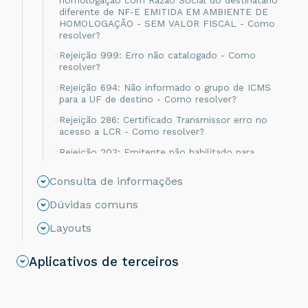
diferente de NF-E EMITIDA EM AMBIENTE DE
HOMOLOGAÇÃO - SEM VALOR FISCAL - Como
resolver?
Rejeição 999: Erro não catalogado - Como
resolver?
Rejeição 694: Não informado o grupo de ICMS
para a UF de destino - Como resolver?
Rejeição 286: Certificado Transmissor erro no
acesso a LCR - Como resolver?
Rejeição 203: Emitente não habilitado para
emissão de NF-e - Como resolver?
Consulta de informações
Rejeição 817: Unidade Tributável incompatível
com o NCM informado na operação com
Dúvidas comuns
Comércio Exterior [nItem:nnn] - Como resolver?
Layouts
Rejeição 656: Consumo Indevido - Como
resolver?
Aplicativos de terceiros
Rejeição 805: A SEFAZ do destinatário não
permite Contribuinte Isento de Inscrição
Estadual - Como resolver?
Rejeição 539: Duplicidade de NF-e, com