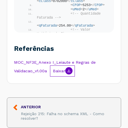
<
cClass
>
0702000
</
cClass
>
<
CFOP
>
5253
</
CFOP
>
<
uMed
>
2
</
uMed
>
<!-- Quantidade 
Faturada -->
<
qFaturada
>
254.00
</
qFaturada
>
<!-- Valor 
Unitário do Item -->
<
vItem
>
0.811610
</
vItem
>
<!-- Valor Total 
Referências
do Item -->
<
vProd
>
206.15
</
vProd
>
</
prod
>
MOC_NF3E_Anexo I_Leiaute e Regras de
<
imposto
>
<
ICMS00
>
Validacao_v1.00a
Baixar
<
CST
>
00
</
CST
>
<
vBC
>
206.15
</
vBC
>
<
pICMS
>
29.00
</
pICMS
>
<
vICMS
>
59.78
</
vICMS
>
</
ICMS00
>
ANTERIOR
</
imposto
>
</
detItem
>
Rejeição 215: Falha no schema XML - Como
</
det
>
resolver?
</
NFdet
>
</
code
>