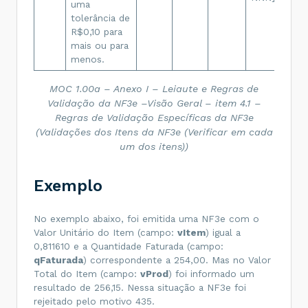
uma
tolerância de
R$0,10 para
mais ou para
menos.
MOC 1.00a – Anexo I – Leiaute e Regras de
Validação da NF3e –Visão Geral – item 4.1 –
Regras de Validação Específicas da NF3e
(Validações dos Itens da NF3e (Verificar em cada
um dos itens))
Exemplo
No exemplo abaixo, foi emitida uma NF3e com o
Valor Unitário do Item (campo:
vItem
) igual a
0,811610 e a Quantidade Faturada (campo:
qFaturada
) correspondente a 254,00. Mas no Valor
Total do Item (campo:
vProd
) foi informado um
resultado de 256,15. Nessa situação a NF3e foi
rejeitado pelo motivo 435.