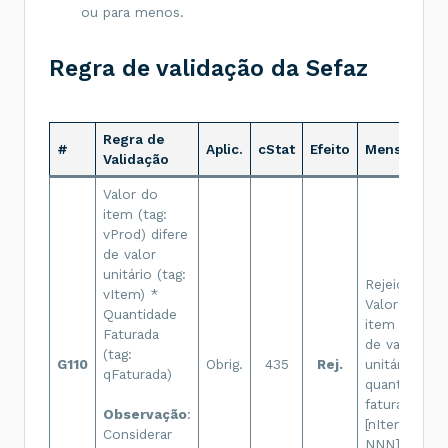
ou para menos.
Regra de validação da Sefaz
Regra de
#
Aplic.
cStat
Efeito
Mensagem
Validação
Valor do
item (tag:
vProd) difere
de valor
unitário (tag:
Rejeição:
vItem) *
Valor do
Quantidade
item difere
Faturada
de valor
(tag:
G110
Obrig.
435
Rej.
unitário x
qFaturada)
quantidade
faturada
Observação
:
[nItem:
Considerar
NNN]