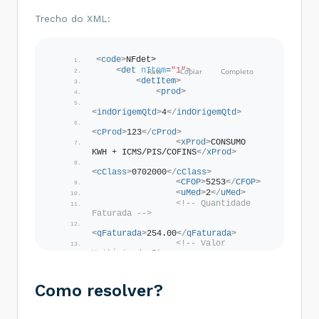
Trecho do XML:
<
code
>
NFdet>
<
det
nItem
=
"1"
>
<
detItem
>
<
prod
>
<
indOrigemQtd
>
4
</
indOrigemQtd
>
<
cProd
>
123
</
cProd
>
<
xProd
>
CONSUMO 
KWH + ICMS/PIS/COFINS
</
xProd
>
<
cClass
>
0702000
</
cClass
>
<
CFOP
>
5253
</
CFOP
>
<
uMed
>
2
</
uMed
>
<!-- Quantidade 
Faturada -->
<
qFaturada
>
254.00
</
qFaturada
>
<!-- Valor 
Unitário do Item -->
<
vItem
>
0.811610
</
vItem
>
<!-- Valor Total 
Como resolver?
do Item -->
<
vProd
>
256.15
</
vProd
>