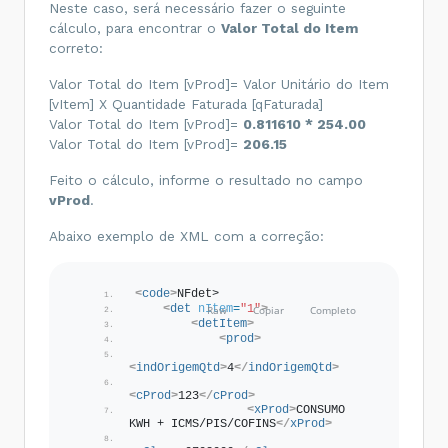
</
prod
>
Neste caso, será necessário fazer o seguinte
<
imposto
>
cálculo, para encontrar o
Valor Total do Item
<
ICMS00
>
correto:
<
CST
>
00
</
CST
>
<
vBC
>
206.15
</
vBC
>
Valor Total do Item [vProd]= Valor Unitário do Item
[vItem] X Quantidade Faturada [qFaturada]
<
pICMS
>
29.00
</
pICMS
>
Valor Total do Item [vProd]=
0.811610 * 254.00
<
vICMS
>
59.78
</
vICMS
>
Valor Total do Item [vProd]=
206.15
</
ICMS00
>
</
imposto
>
Feito o cálculo, informe o resultado no campo
</
detItem
>
</
det
>
vProd
.
</
NFdet
>
</
code
>
Abaixo exemplo de XML com a correção:
<
code
>
NFdet>
<
det
nItem
=
"1"
>
<
detItem
>
<
prod
>
<
indOrigemQtd
>
4
</
indOrigemQtd
>
<
cProd
>
123
</
cProd
>
<
xProd
>
CONSUMO 
KWH + ICMS/PIS/COFINS
</
xProd
>