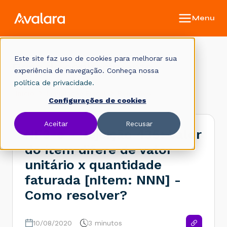
Este site faz uso de cookies para melhorar sua
Base de conhecimento
experiência de navegação. Conheça nossa
política de privacidade.
Início
Legislação Fiscal
Rejeições
Configurações de cookies
Aceitar
Recusar
NF3-e - Rejeição 435: Valor
do item difere de valor
unitário x quantidade
faturada [nItem: NNN] -
Como resolver?
10/08/2020
3 minutos