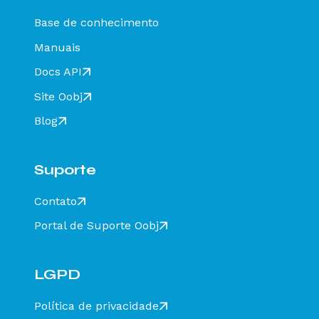
resolver?
Base de conhecimento
Rejeição 649: CT-e emitido em ambiente de
homologação com Razão Social do destinatário
Manuais
diferente de CT-E EMITIDO EM AMBIENTE DE
HOMOLOGACAO - SEM VALOR FISCAL - Como
Docs API
resolver?
Site Oobj
Rejeição 211: IE do substituto inválida - Como
resolver?
Blog
Rejeição 610: Existe MDF-e não encerrado para
esta placa, UF carregamento e UF
descarregamento em data de emissão diferente
Suporte
- Como resolver?
Rejeição 648 - CT-e emitido em ambiente de
Contato
homologação com Razão Social do recebedor
diferente de CT-E EMITIDO EM AMBIENTE DE
Portal de Suporte Oobj
HOMOLOGACAO - SEM VALOR FISCAL - Como
resolver?
Rejeição 777: Obrigatória a informação do NCM
completo - Como resolver?
LGPD
Rejeição 524: CFOP inválido, informar 5932 ou
6932 - Como resolver?
Política de privacidade