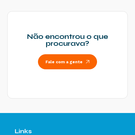
diferença na Chave de Acesso - Como resolver?
Rejeição 600: CSOSN incompatível na operação
com Não Contribuinte - Como resolver?
Rejeição 214: Tamanho da mensagem excedeu o
limite estabelecido - Como resolver?
Não encontrou o que
Rejeição 531: Total da BC ICMS difere do
procurava?
somatório dos itens - Como resolver?
Rejeição 540: Grupo de documentos informado
inválido para remetente que emite NFe - Como
Fale com a gente
resolver?
Rejeição 284: Certificado Transmissor revogado
- Como resolver?
Rejeição 646: CT-e emitido em ambiente de
homologação com Razão Social do remetente
diferente de CT-e EMITIDO EM AMBIENTE DE
HOMOLOGACAO - SEM VALOR FISCAL - Como
resolver?
Rejeição 647: CT-e emitido em ambiente de
homologação com Razão Social do expedidor
diferente de CT-E EMITIDO EM AMBIENTE DE
Links
HOMOLOGACAO - SEM VALOR FISCAL - Como