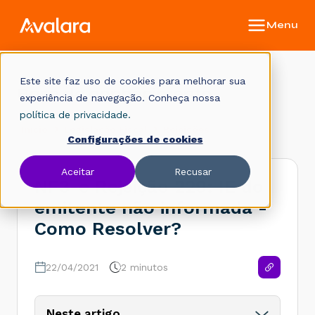
Este site faz uso de cookies para melhorar sua
Base de conhecimento
experiência de navegação. Conheça nossa
política de privacidade.
Início
Legislação Fiscal
Rejeições
Configurações de cookies
Aceitar
Recusar
NF3-e Rejeição 229: IE do
emitente não informada -
Como Resolver?
22/04/2021
2 minutos
Neste artigo