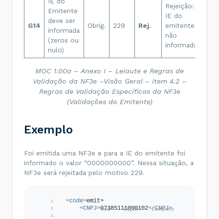
IE do
Rejeição:
Emitente
IE do
deve ser
G14
Obrig.
229
Rej.
emitente
informada
não
(zeros ou
informada
nulo)
MOC 1.00a – Anexo I – Leiaute e Regras de
Validação da NF3e –Visão Geral – item 4.2 –
Regras de Validação Específicas da NF3e
(Validações do Emitente)
Exemplo
Foi emitida uma NF3e e para a IE do emitente foi
informado o valor “0000000000”. Nessa situação, a
NF3e será rejeitada pelo motivo 229.
<
code
>
emit>
<
CNPJ
>
07385111000102
</
CNPJ
>