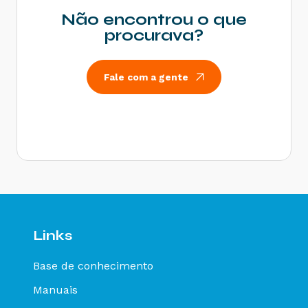
limite estabelecido - Como resolver?
Não encontrou o que
Rejeição 531: Total da BC ICMS difere do
procurava?
somatório dos itens - Como resolver?
Rejeição 540: Grupo de documentos informado
inválido para remetente que emite NFe - Como
Fale com a gente
resolver?
Rejeição 284: Certificado Transmissor revogado
- Como resolver?
Rejeição 646: CT-e emitido em ambiente de
homologação com Razão Social do remetente
diferente de CT-e EMITIDO EM AMBIENTE DE
HOMOLOGACAO - SEM VALOR FISCAL - Como
resolver?
Rejeição 647: CT-e emitido em ambiente de
homologação com Razão Social do expedidor
diferente de CT-E EMITIDO EM AMBIENTE DE
Links
HOMOLOGACAO - SEM VALOR FISCAL - Como
resolver?
Base de conhecimento
Rejeição 649: CT-e emitido em ambiente de
homologação com Razão Social do destinatário
Manuais
diferente de CT-E EMITIDO EM AMBIENTE DE
HOMOLOGACAO - SEM VALOR FISCAL - Como