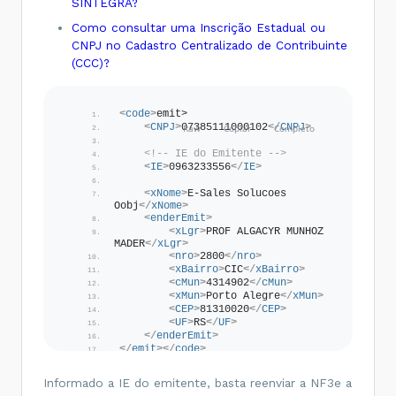
SINTEGRA?
Como consultar uma Inscrição Estadual ou
CNPJ no Cadastro Centralizado de Contribuinte
(CCC)?
<
code
>
emit>
<
CNPJ
>
07385111000102
</
CNPJ
>
<!-- IE do Emitente -->
<
IE
>
0963233556
</
IE
>
<
xNome
>
E-Sales Solucoes 
Oobj
</
xNome
>
<
enderEmit
>
<
xLgr
>
PROF ALGACYR MUNHOZ 
MADER
</
xLgr
>
<
nro
>
2800
</
nro
>
<
xBairro
>
CIC
</
xBairro
>
<
cMun
>
4314902
</
cMun
>
<
xMun
>
Porto Alegre
</
xMun
>
<
CEP
>
81310020
</
CEP
>
<
UF
>
RS
</
UF
>
</
enderEmit
>
</
emit
>
</
code
>
Informado a IE do emitente, basta reenviar a NF3e a