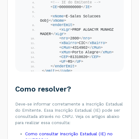
<!-- IE do Emitente -->
<
IE
>
0000000000
</
IE
>
<
xNome
>
E-Sales Solucoes 
Oobj
</
xNome
>
<
enderEmit
>
<
xLgr
>
PROF ALGACYR MUNHOZ 
MADER
</
xLgr
>
<
nro
>
2800
</
nro
>
<
xBairro
>
CIC
</
xBairro
>
<
cMun
>
4314902
</
cMun
>
<
xMun
>
Porto Alegre
</
xMun
>
<
CEP
>
81310020
</
CEP
>
<
UF
>
RS
</
UF
>
</
enderEmit
>
</
emit
>
</
code
>
Como resolver?
Deve-se informar corretamente a Inscrição Estadual
do Emitente. Essa Inscrição Estadual (IE) pode ser
consultada através no CNPJ. Veja os artigos abaixo
para realizar essa consulta:
Como consultar Inscrição Estadual (IE) no