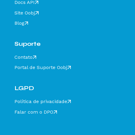
Docs API
resolver?
Site Oobj
Rejeição 211: IE do substituto inválida - Como
resolver?
Blog
Rejeição 610: Existe MDF-e não encerrado para
esta placa, UF carregamento e UF
descarregamento em data de emissão diferente
Suporte
- Como resolver?
Rejeição 648 - CT-e emitido em ambiente de
Contato
homologação com Razão Social do recebedor
diferente de CT-E EMITIDO EM AMBIENTE DE
Portal de Suporte Oobj
HOMOLOGACAO - SEM VALOR FISCAL - Como
resolver?
Rejeição 777: Obrigatória a informação do NCM
completo - Como resolver?
LGPD
Rejeição 524: CFOP inválido, informar 5932 ou
6932 - Como resolver?
Política de privacidade
Rejeição 471: Informado NCM=00 indevidamente
Falar com o DPO
- Como resolver?
Rejeição 680: Município de descarregamento
duplicado no MDFe - Como resolver?