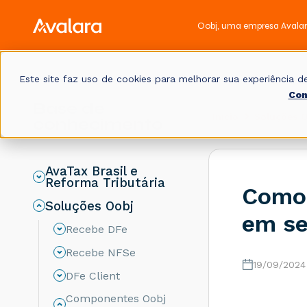
Oobj, uma empresa Avala
Este site faz uso de cookies para melhorar sua experiência
Con
Base de
Início
Soluções 
conhecimento
AvaTax Brasil e
Reforma Tributária
Como 
Soluções Oobj
em se
Recebe DFe
Recebe NFSe
19/09/2024
DFe Client
Componentes Oobj