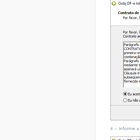
Como fazer a
instalação e
configuração do
Exploder Oobj?
Como configurar
atraso na
inicialização de um
Serviço Oobj no
Windows?
Reconsulta
Automática e
Documentos
Recebidos - Como
funciona?
4 – Informe a