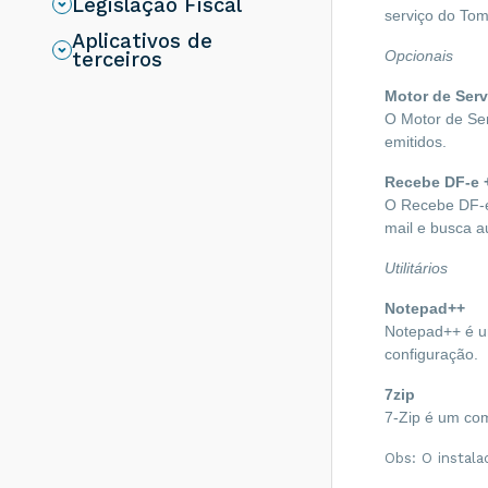
Legislação Fiscal
para o Monitor
serviço do Tom
Oobj?
Aplicativos de
Opcionais
terceiros
Como fazer a
instalação e
Motor de Serv
configuração do
O Motor de Se
Importa DF-e?
emitidos.
Como funciona o
Oobj Postman?
Recebe DF-e 
O Recebe DF-e
Como fazer a
instalação e
mail e busca a
configuração do
Pós Processador
Utilitários
Oobj?
Notepad++
Como saber a
versão do Java
Notepad++ é um
usado por um
configuração. 
Serviço Oobj DF-e?
7zip
Como atualizar o
7-Zip é um co
Oobj DF-e
ActiveMQ?
Obs: O instala
Como configurar o