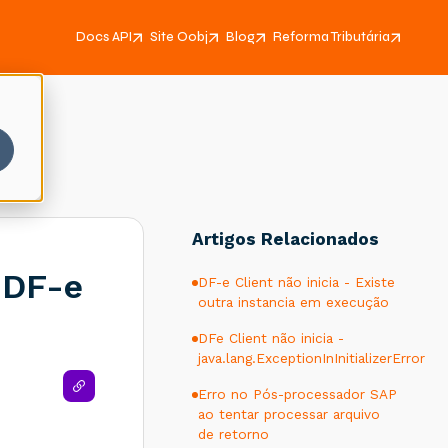
Docs API
Site Oobj
Blog
Reforma Tributária
Artigos Relacionados
 DF-e
DF-e Client não inicia - Existe
outra instancia em execução
DFe Client não inicia -
java.lang.ExceptionInInitializerError
Erro no Pós-processador SAP
ao tentar processar arquivo
de retorno