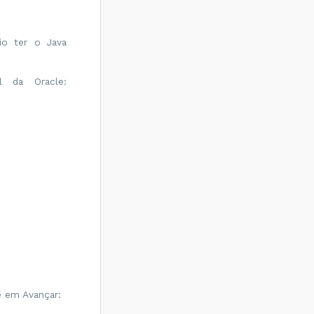
io ter o Java
l da Oracle:
ue em Avançar: