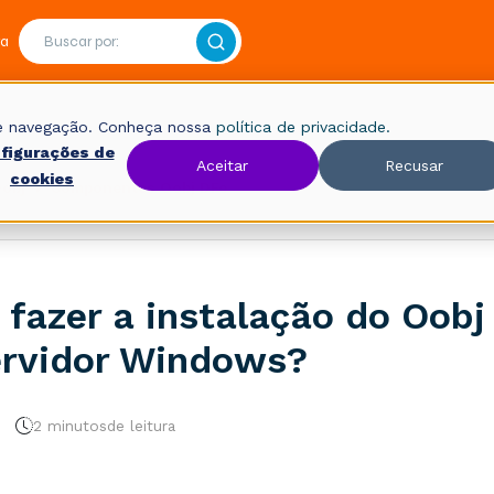
ra
 de navegação. Conheça nossa
política de privacidade.
figurações de
Aceitar
Recusar
cookies
Oobj
Componentes Oobj DFe
fazer a instalação do Oobj
rvidor Windows?
2 minutos
de leitura