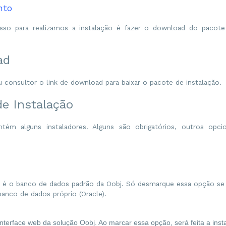
nto
sso para realizamos a instalação é fazer o download do pacote
ad
u consultor o link de download para baixar o pacote de instalação.
de Instalação
tém alguns instaladores. Alguns são obrigatórios, outros opcio
é o banco de dados padrão da Oobj. Só desmarque essa opção se
 banco de dados próprio (Oracle).
interface web da solução Oobj. Ao marcar essa opção, será feita a insta