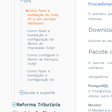
DFe
Procedime
Como fazer a
O primeiro pa
instalação do Oobj
InHouse.
DF-e em servidor
Windows?
Downlo
Como fazer a
instalação e
configuração do
Solicite ao se
Motor de
Impressão Oobj?
Pacote 
Como configurar o
Motor de Serviços
O pacote con
Oobj?
utilitários.
Como fazer a
instalação e
Obrigatórios
configuração do
Extrator BD Oobj?
PostgreSQL
O PostgreSQL 
Como definir Java
Ajuda e suporte
específico para um
utilizar outro
serviço Oobj DF-e?
Reforma Tributária
Monitor
Como configurar
O Monitor é a 
Banco de Dados