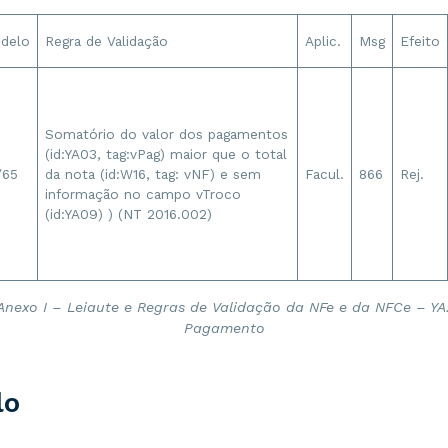
delo
Regra de Validação
Aplic.
Msg
Efeito
Somatório do valor dos pagamentos
(id:YA03, tag:vPag) maior que o total
/65
da nota (id:W16, tag: vNF) e sem
Facul.
866
Rej.
informação no campo vTroco
(id:YA09) ) (NT 2016.002)
Anexo I – Leiaute e Regras de Validação da NFe e da NFCe – YA
Pagamento
lo