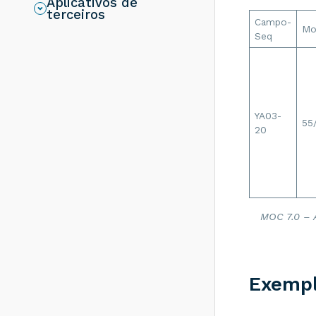
Aplicativos de
resolver?
terceiros
Campo-
Rejeição 286:
Mo
Seq
Certificado
Transmissor erro
no acesso a LCR -
Como resolver?
Rejeição 203:
Emitente não
YA03-
habilitado para
55
20
emissão de NF-e -
Como resolver?
Rejeição 817:
Unidade Tributável
incompatível com
o NCM informado
na operação com
MOC 7.0 – 
Comércio Exterior
[nItem:nnn] - Como
resolver?
Rejeição 656:
Exemp
Consumo Indevido
- Como resolver?
Rejeição 805: A