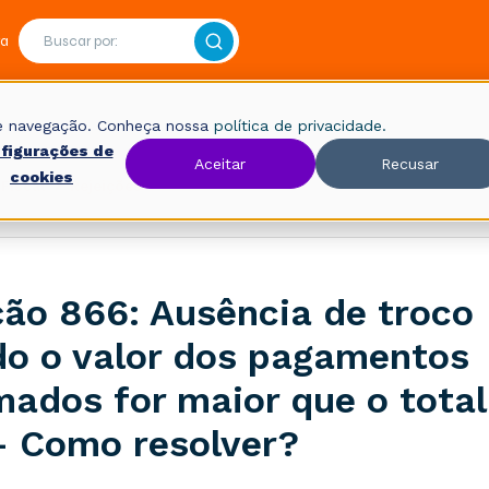
ra
 de navegação. Conheça nossa
política de privacidade.
figurações de
Aceitar
Recusar
cookies
Fiscal
Rejeições
ção 866: Ausência de troco
o o valor dos pagamentos
mados for maior que o total
- Como resolver?