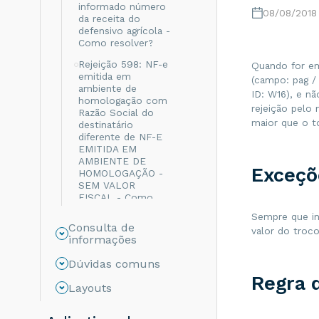
informado número
08/08/2018
da receita do
defensivo agrícola -
Como resolver?
Rejeição 598: NF-e
Quando for e
emitida em
(campo: pag /
ambiente de
ID: W16), e nã
homologação com
rejeição pelo
Razão Social do
maior que o to
destinatário
diferente de NF-E
EMITIDA EM
AMBIENTE DE
Exceçõ
HOMOLOGAÇÃO -
SEM VALOR
FISCAL - Como
resolver?
Sempre que in
Consulta de
Rejeição 999: Erro
valor do troco
informações
não catalogado -
Como resolver?
Dúvidas comuns
Rejeição 694: Não
Regra 
Layouts
informado o grupo
de ICMS para a UF
de destino - Como