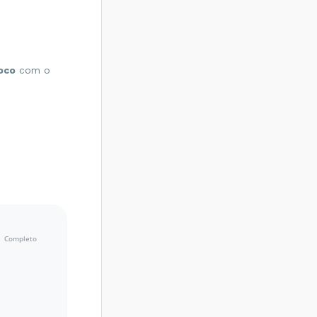
oco
com o