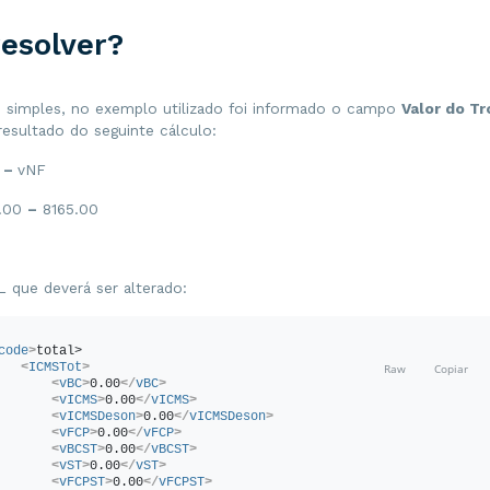
<
vNF
>
8165.00
</
vNF
>
</
ICMSTot
>
esolver?
/
total
>
!-- Dados da cobrança da NFe -->
cobr
>
<
fat
>
 simples, no exemplo utilizado foi informado o campo
Valor do Tr
<
nFat
>
16410
</
nFat
>
 resultado do seguinte cálculo:
<
vOrig
>
8165.00
</
vOrig
>
<
vDesc
>
0.00
</
vDesc
>
<
vLiq
>
8165.00
</
vLiq
>
g
–
vNF
</
fat
>
/
cobr
>
0.00
–
8165.00
!-- Dados de Pagamento. -->
pag
>
<
detPag
>
<!-- Forma de Pagamento:01-Dinheiro -->
<
tPag
>
01
</
tPag
>
 que deverá ser alterado:
<!-- Valor do Pagamento -->
<
vPag
>
8170.00
</
vPag
>
</
detPag
>
/
pag
>
</
code
>
code
>
total>
<
ICMSTot
>
<
vBC
>
0.00
</
vBC
>
<
vICMS
>
0.00
</
vICMS
>
<
vICMSDeson
>
0.00
</
vICMSDeson
>
<
vFCP
>
0.00
</
vFCP
>
<
vBCST
>
0.00
</
vBCST
>
<
vST
>
0.00
</
vST
>
<
vFCPST
>
0.00
</
vFCPST
>