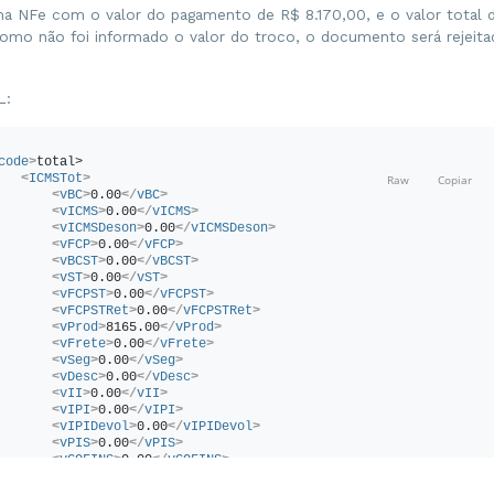
ma NFe com o valor do pagamento de R$ 8.170,00, e o valor total d
Como não foi informado o valor do troco, o documento será rejeita
L:
code
>
total>
<
ICMSTot
>
<
vBC
>
0.00
</
vBC
>
<
vICMS
>
0.00
</
vICMS
>
<
vICMSDeson
>
0.00
</
vICMSDeson
>
<
vFCP
>
0.00
</
vFCP
>
<
vBCST
>
0.00
</
vBCST
>
<
vST
>
0.00
</
vST
>
<
vFCPST
>
0.00
</
vFCPST
>
<
vFCPSTRet
>
0.00
</
vFCPSTRet
>
<
vProd
>
8165.00
</
vProd
>
<
vFrete
>
0.00
</
vFrete
>
<
vSeg
>
0.00
</
vSeg
>
<
vDesc
>
0.00
</
vDesc
>
<
vII
>
0.00
</
vII
>
<
vIPI
>
0.00
</
vIPI
>
<
vIPIDevol
>
0.00
</
vIPIDevol
>
<
vPIS
>
0.00
</
vPIS
>
<
vCOFINS
>
0.00
</
vCOFINS
>
<
vOutro
>
0.00
</
vOutro
>
<!-- Valor Total da NFe -->