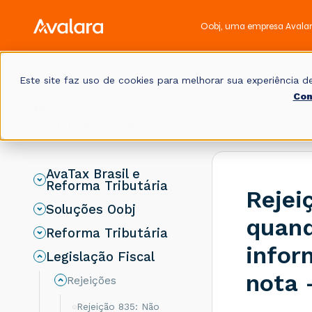
Oobj, uma empresa Avala
Este site faz uso de cookies para melhorar sua experiência
Con
Base de
Início
Legislação 
conhecimento
AvaTax Brasil e
Reforma Tributária
Rejei
Soluções Oobj
quand
Reforma Tributária
infor
Legislação Fiscal
nota 
Rejeições
Rejeição 835: Não