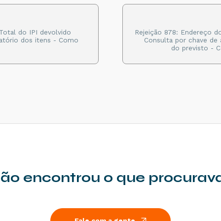
<
vPag
>
8170.00
</
vPag
>
</
detPag
>
<!-- Valor do troco -->
<
vTroco
>
5.00
</
vTroco
>
Total do IPI devolvido
Rejeição 878: Endereço do
/
pag
>
</
code
>
atório dos itens - Como
Consulta por chave de 
do previsto - 
ão encontrou o que procurav
Fale com a gente