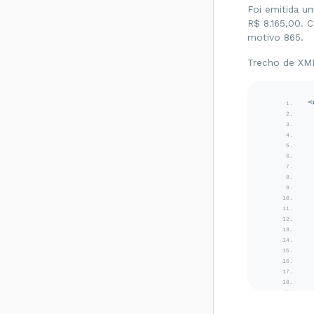
Foi emitida u
SEFAZ do
destinatário não
R$ 8.165,00. 
permite
motivo 865.
Contribuinte Isento
de Inscrição
Trecho de XM
Estadual - Como
resolver?
Rejeição 539:
<
Duplicidade de NF-
e, com diferença
na Chave de
Acesso - Como
resolver?
Rejeição 600:
CSOSN
incompatível na
operação com Não
Contribuinte -
Como resolver?
Rejeição 214:
Tamanho da
mensagem
excedeu o limite
estabelecido -