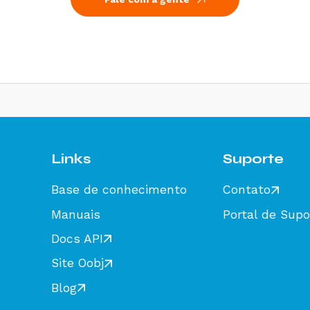
Links
Suporte
Base de conhecimento
Contato
Manuais
Portal de Supo
Docs API
Site Oobj
Blog