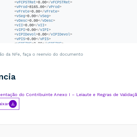
<
vFCPSTRet
>
0.00
</
vFCPSTRet
>
<
vProd
>
8165.00
</
vProd
>
<
vFrete
>
0.00
</
vFrete
>
<
vSeg
>
0.00
</
vSeg
>
<
vDesc
>
0.00
</
vDesc
>
<
vII
>
0.00
</
vII
>
<
vIPI
>
0.00
</
vIPI
>
<
vIPIDevol
>
0.00
</
vIPIDevol
>
<
vPIS
>
0.00
</
vPIS
>
<
vCOFINS
>
0.00
</
vCOFINS
>
<
vOutro
>
0.00
</
vOutro
>
<!-- Valor Total da NFe -->
ão da NFe, faça o reenvio do documento
<
vNF
>
8165.00
</
vNF
>
</
ICMSTot
>
/
total
>
!-- Dados da cobrança da NFe -->
ncia
cobr
>
<
fat
>
<
nFat
>
16410
</
nFat
>
<
vOrig
>
8165.00
</
vOrig
>
entação do Contribuinte Anexo I – Leiaute e Regras de Validaç
<
vDesc
>
0.00
</
vDesc
>
<
vLiq
>
8165.00
</
vLiq
>
</
fat
>
aixar
/
cobr
>
!-- Dados de Pagamento. -->
pag
>
<
detPag
>
<!-- Forma de Pagamento:01-Dinheiro -->
<
tPag
>
01
</
tPag
>
<!-- Valor do Pagamento -->