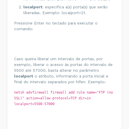
localport
: especifica a(s) porta(s) que serão
liberadas. Exemplo: localport=21.
Pressione Enter no teclado para executar o
comando:
Caso queira liberar um intervalo de portas, por
exemplo, liberar o acesso às portas do intervalo de
5500 até 57000, basta alterar no parâmetro
localport
o atributo, informando a porta inicial e
final do intervalo separados por hífen. Exemplo:
netsh advfirewall firewall add rule name="FTP (no
SSL)" action=allow protocol=TCP dir=in
localport=5500-57000