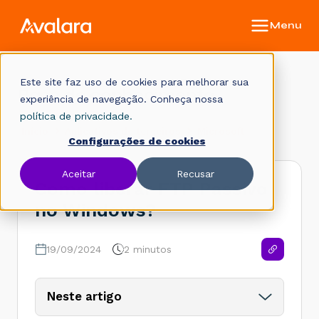
Este site faz uso de cookies para melhorar sua
Base de conhecimento
experiência de navegação. Conheça nossa
política de privacidade.
Início
Aplicativos de terceiros
Microsoft
Configurações de cookies
Aceitar
Recusar
Como liberar FTP Passivo
no Windows?
19/09/2024
2 minutos
Neste artigo