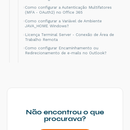
Como configurar a Autenticação Multifatores
(MFA - OAuth2) no Office 365
Como configurar a Variável de Ambiente
JAVA_HOME Windows?
Licença Terminal Server - Conexão de Área de
Trabalho Remota
Como configurar Encaminhamento ou
Redirecionamento de e-mails no Outlook?
Conheça 3 ferramentas gratuitas para comparar
texto no Windows
Como configurar variavel de ambiente no
windows para emissão de MFe
Não encontrou o que
procurava?